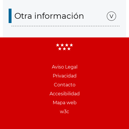
Otra información
Aviso Legal
Menu
Privacidad
pie
Contacto
PCON
Accesibilidad
Mapa web
w3c