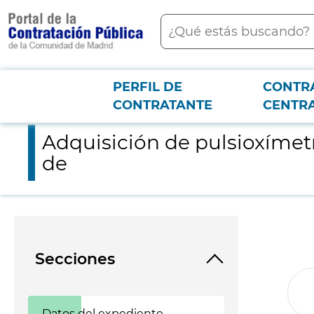
contenido
Buscar
principal
PERFIL DE
CONTR
Menú PCON
2026-3-12
Adquisición de pulsioxímetros con destino a los centros sani
CONTRATANTE
CENTR
Adquisición de pulsioxímet
de
Secciones
Datos del expediente