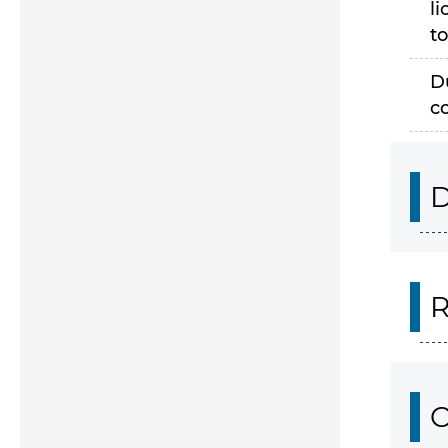
li
to
D
c
D
R
O