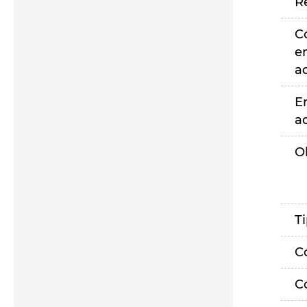
R
C
e
a
E
a
O
T
C
C