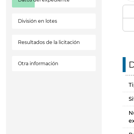
División en lotes
Resultados de la licitación
D
Otra información
T
S
N
e