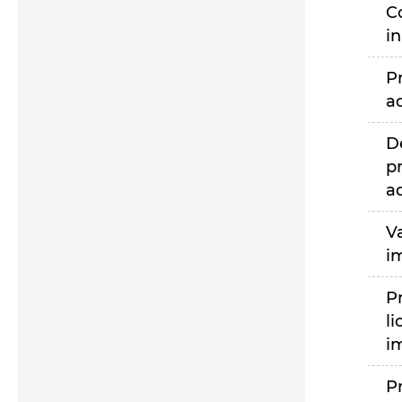
C
i
P
a
D
p
a
V
i
P
li
i
P