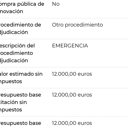
ompra pública de
No
nnovación
rocedimiento de
Otro procedimiento
djudicación
escripción del
EMERGENCIA
rocedimiento
djudicación
alor estimado sin
12.000,00 euros
mpuestos
resupuesto base
12.000,00 euros
citación sin
mpuestos
resupuesto base
12.000,00 euros