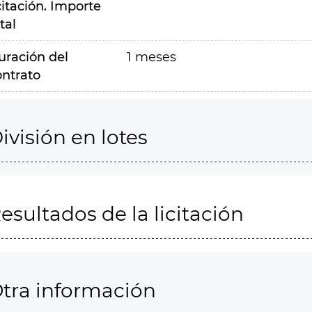
citación. Importe
tal
uración del
1 meses
ontrato
ivisión en lotes
esultados de la licitación
tra información