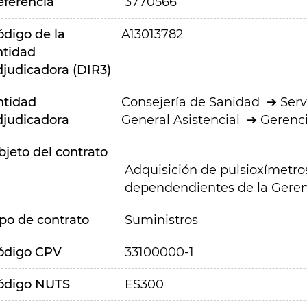
eferencia
3770566
ódigo de la
A13013782
ntidad
djudicadora (DIR3)
ntidad
Consejería de Sanidad
Serv
djudicadora
General Asistencial
Gerenci
bjeto del contrato
Adquisición de pulsioxímetros
dependendientes de la Gerenc
ipo de contrato
Suministros
ódigo CPV
33100000-1
ódigo NUTS
ES300