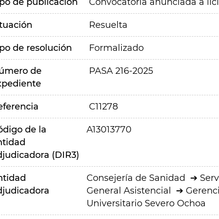
ipo de publicación
Convocatoria anunciada a lic
ituación
Resuelta
ipo de resolución
Formalizado
úmero de
PASA 216-2025
xpediente
eferencia
C11278
ódigo de la
A13013770
ntidad
djudicadora (DIR3)
ntidad
Consejería de Sanidad
Serv
djudicadora
General Asistencial
Gerenci
Universitario Severo Ochoa