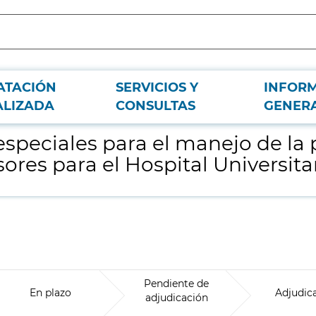
ATACIÓN
SERVICIOS Y
INFOR
esión (SEMP) híbridas de aire y espuma y compresores para el Hospital Univer
ALIZADA
CONSULTAS
GENER
especiales para el manejo de la
ores para el Hospital Universit
Pendiente de
En plazo
Adjudic
adjudicación