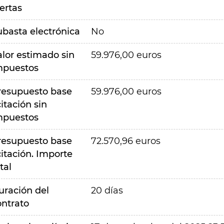
ertas
ubasta electrónica
No
alor estimado sin
59.976,00 euros
mpuestos
resupuesto base
59.976,00 euros
citación sin
mpuestos
resupuesto base
72.570,96 euros
citación. Importe
tal
uración del
20 días
ontrato