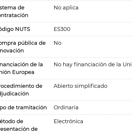
istema de
No aplica
ontratación
ódigo NUTS
ES300
ompra pública de
No
nnovación
inanciación de la
No hay financiación de la Un
nión Europea
rocedimiento de
Abierto simplificado
djudicación
ipo de tramitación
Ordinaria
étodo de
Electrónica
resentación de