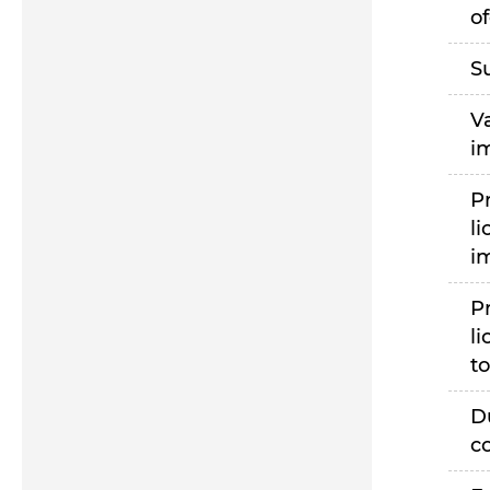
of
S
V
i
P
li
i
P
li
to
D
c