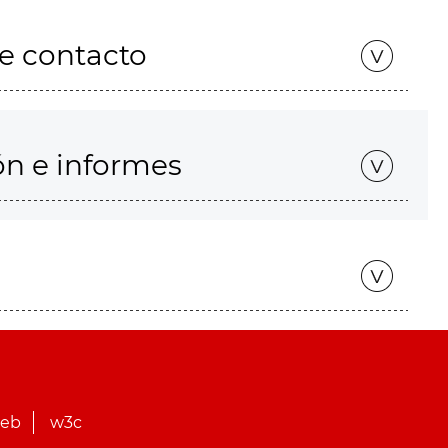
de contacto
ón e informes
web
w3c