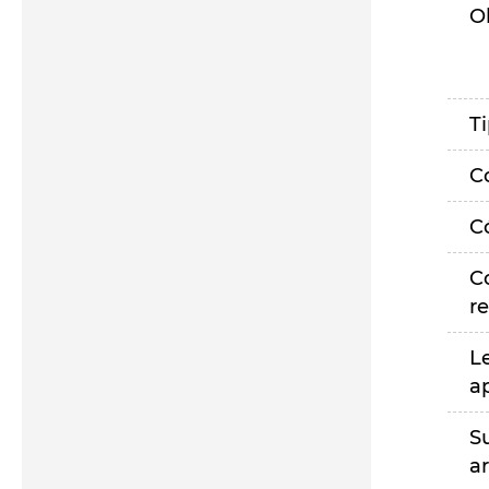
O
T
C
C
C
r
L
a
S
a