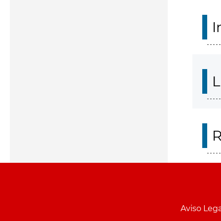
I
L
R
Aviso Lega
Menu