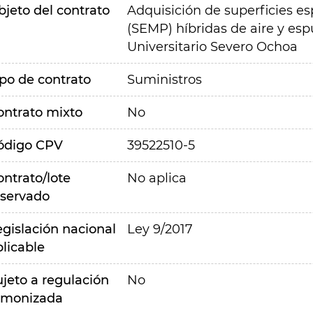
bjeto del contrato
Adquisición de superficies es
(SEMP) híbridas de aire y es
Universitario Severo Ochoa
ipo de contrato
Suministros
ontrato mixto
No
ódigo CPV
39522510-5
ontrato/lote
No aplica
eservado
egislación nacional
Ley 9/2017
plicable
ujeto a regulación
No
rmonizada