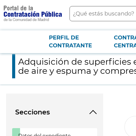
contenido
Buscar
principal
PERFIL DE
CONTR
Menú PCON
2026-3-12
Adquisición de superficies especiales para el manejo de la pr
CONTRATANTE
CENTR
Adquisición de superficies 
de aire y espuma y compres
Secciones
Datos del expediente