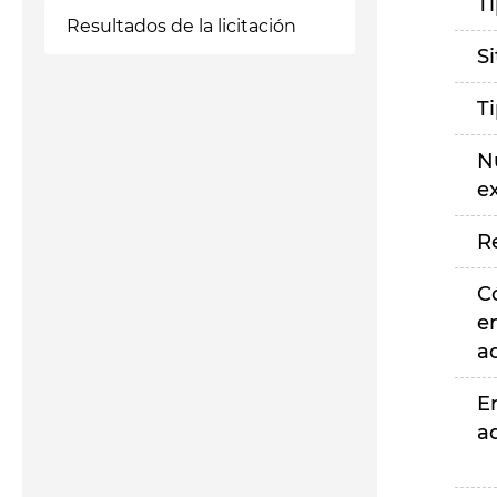
T
Resultados de la licitación
S
T
N
e
R
C
e
a
E
a