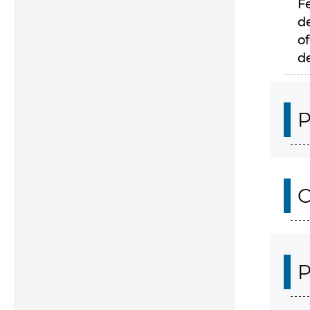
F
d
of
d
P
C
P