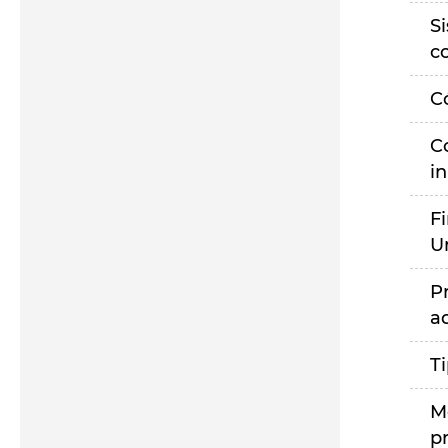
S
c
C
C
i
F
U
P
a
T
M
p