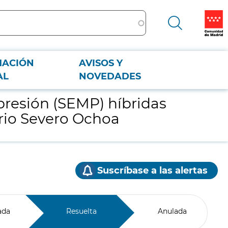
MACIÓN
AVISOS Y
sitario Severo Ochoa
AL
NOVEDADES
 presión (SEMP) híbridas
ario Severo Ochoa
Suscríbase a las alertas
ada
Resuelta
Anulada