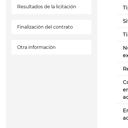
Resultados de la licitación
T
S
Finalización del contrato
T
Otra información
N
e
R
C
e
a
E
a