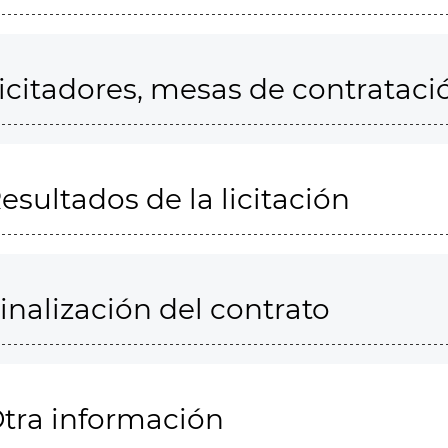
icitadores, mesas de contrataci
esultados de la licitación
inalización del contrato
tra información