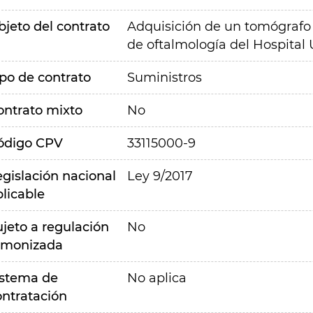
bjeto del contrato
Adquisición de un tomógrafo d
de oftalmología del Hospital 
ipo de contrato
Suministros
ontrato mixto
No
ódigo CPV
33115000-9
egislación nacional
Ley 9/2017
plicable
ujeto a regulación
No
rmonizada
istema de
No aplica
ontratación