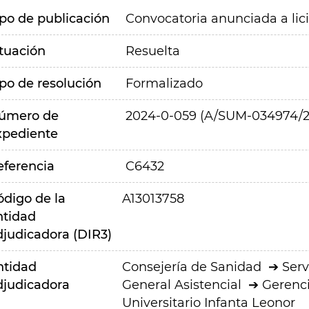
ipo de publicación
Convocatoria anunciada a lic
ituación
Resuelta
ipo de resolución
Formalizado
úmero de
2024-0-059 (A/SUM-034974/2
xpediente
eferencia
C6432
ódigo de la
A13013758
ntidad
djudicadora (DIR3)
ntidad
Consejería de Sanidad
Serv
djudicadora
General Asistencial
Gerenci
Universitario Infanta Leonor