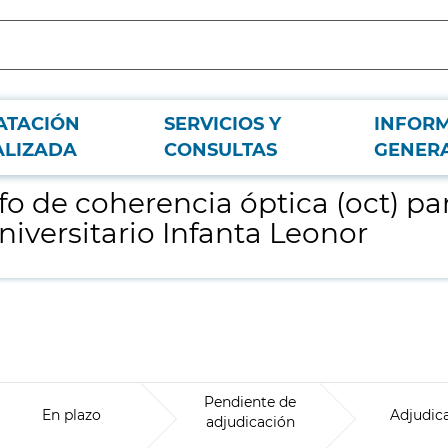
ATACIÓN
SERVICIOS Y
INFOR
 servicio de oftalmología del Hospital Universitario Infanta Leonor
ALIZADA
CONSULTAS
GENER
 de coherencia óptica (oct) para
niversitario Infanta Leonor
Pendiente de
En plazo
Adjudic
adjudicación