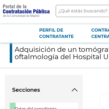
contenido
Buscar
principal
PERFIL DE
CONTR
Menú PCON
2026-3-12
Adquisición de un tomógrafo de coherencia óptica (oct) para el
CONTRATANTE
CENTR
Adquisición de un tomógrafo
oftalmología del Hospital U
Secciones
Datos del expediente