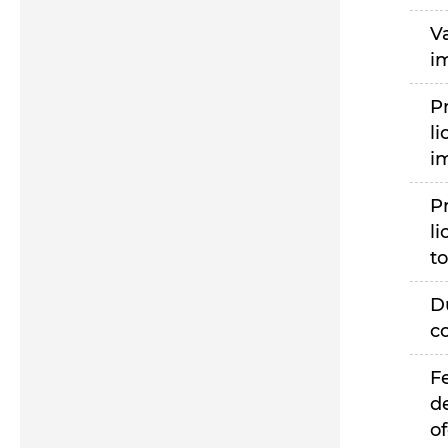
V
i
P
li
i
P
li
to
D
c
F
d
of