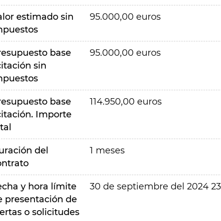
alor estimado sin
95.000,00 euros
mpuestos
resupuesto base
95.000,00 euros
citación sin
mpuestos
resupuesto base
114.950,00 euros
citación. Importe
tal
uración del
1 meses
ontrato
echa y hora límite
30 de septiembre del 2024 23
e presentación de
ertas o solicitudes