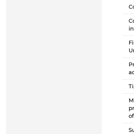
C
C
i
F
U
P
a
T
M
p
of
S