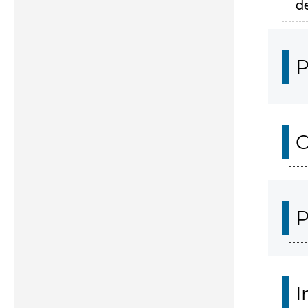
d
P
C
P
I