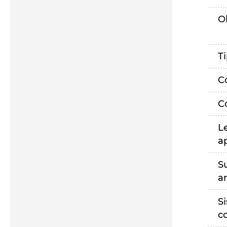
O
T
C
C
L
a
S
a
S
c