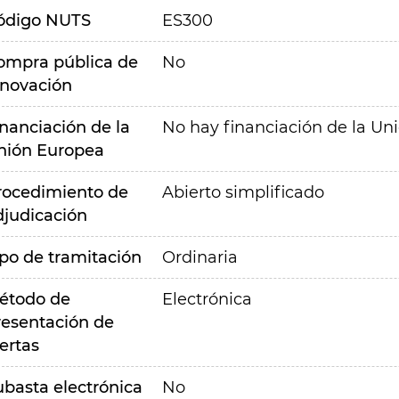
ódigo NUTS
ES300
ompra pública de
No
nnovación
inanciación de la
No hay financiación de la Un
nión Europea
rocedimiento de
Abierto simplificado
djudicación
ipo de tramitación
Ordinaria
étodo de
Electrónica
resentación de
ertas
ubasta electrónica
No