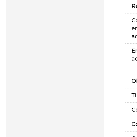
R
C
e
a
E
a
O
T
C
C