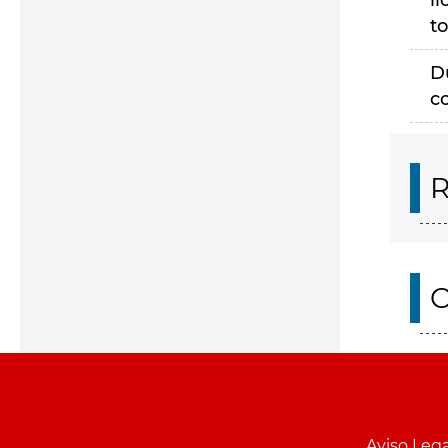
li
to
D
c
R
O
Aviso Lega