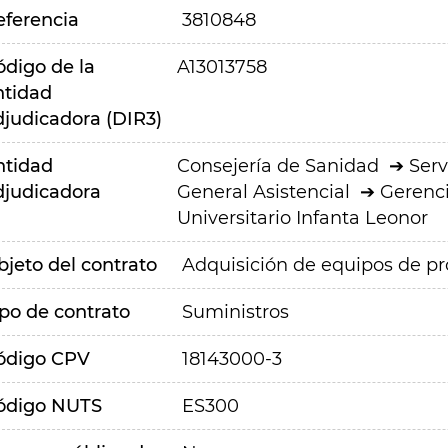
eferencia
3810848
ódigo de la
A13013758
ntidad
djudicadora (DIR3)
ntidad
Consejería de Sanidad
Serv
djudicadora
General Asistencial
Gerenci
Universitario Infanta Leonor
bjeto del contrato
Adquisición de equipos de pro
ipo de contrato
Suministros
ódigo CPV
18143000-3
ódigo NUTS
ES300