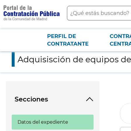
contenido
Buscar
principal
PERFIL DE
CONTR
Menú PCON
2026-3-12
Adquisisción de equipos de protección individual
CONTRATANTE
CENTR
Adquisisción de equipos de
Secciones
Datos del expediente