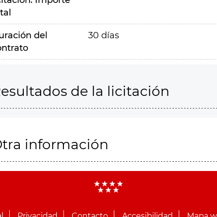
citación. Importe
tal
uración del
30 días
ontrato
esultados de la licitación
tra información
l
Privacidad
Contacto
Accesibilidad
Mapa 