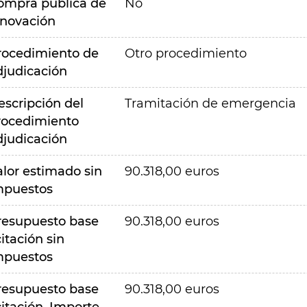
ompra pública de
No
nnovación
rocedimiento de
Otro procedimiento
djudicación
escripción del
Tramitación de emergencia
rocedimiento
djudicación
alor estimado sin
90.318,00 euros
mpuestos
resupuesto base
90.318,00 euros
citación sin
mpuestos
resupuesto base
90.318,00 euros