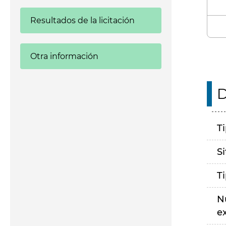
Resultados de la licitación
Otra información
D
T
S
T
N
e