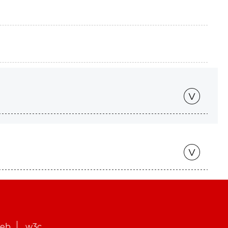
web
w3c