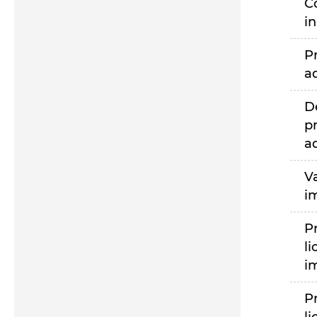
C
i
P
a
D
p
a
V
i
P
li
i
P