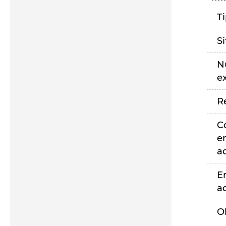
T
S
N
e
R
C
e
a
E
a
O