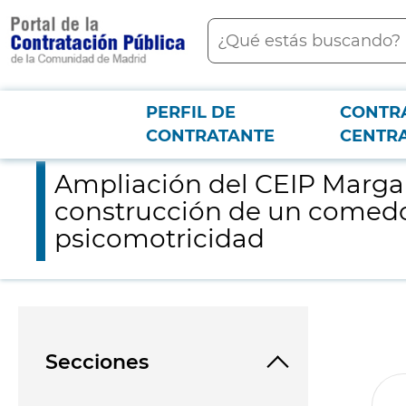
contenido
Buscar
principal
PERFIL DE
CONTR
Menú PCON
2026-3-12
Ampliación del CEIP Margaret Thatcher de Madrid, la cual cons
CONTRATANTE
CENTR
Ampliación del CEIP Margare
construcción de un comedor
psicomotricidad
Secciones