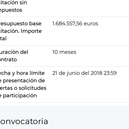
citación sin
mpuestos
resupuesto base
1.684.557,56 euros
citación. Importe
tal
uración del
10 meses
ontrato
echa y hora límite
21 de junio del 2018 23:59
e presentación de
ertas o solicitudes
e participación
onvocatoria