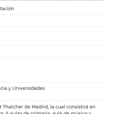
itación
cia y Universidades
Thatcher de Madrid, la cual consistirá en
r, 6 aulas de primaria, aula de música y