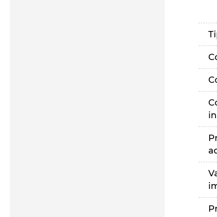
T
C
C
C
i
P
a
V
i
P