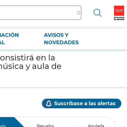
MACIÓN
AVISOS Y
 y aula de psicomotricidad
AL
NOVEDADES
nsistirá en la
música y aula de
Suscríbase a las alertas
ada
Resuelta
Anulada