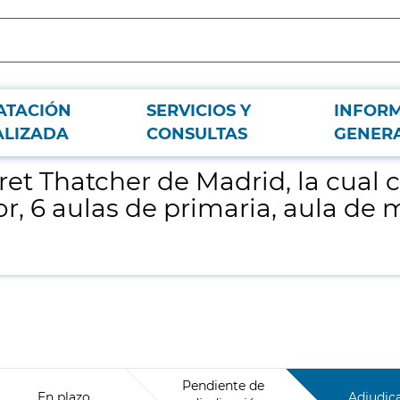
ATACIÓN
SERVICIOS Y
INFOR
istirá en la construcción de un comedor, 6 aulas de primaria, aula de música
ALIZADA
CONSULTAS
GENER
t Thatcher de Madrid, la cual co
, 6 aulas de primaria, aula de 
Pendiente de
En plazo
Adjudic