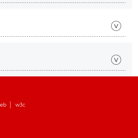
web
w3c