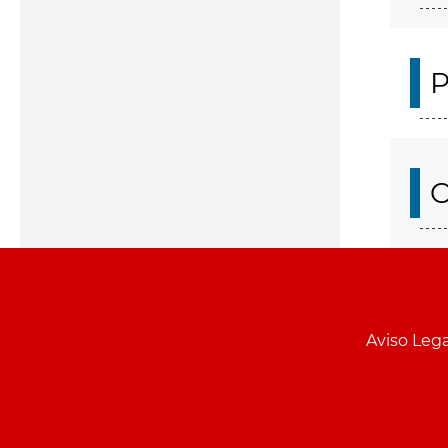
P
O
Aviso Lega
Menu
pie
PCON