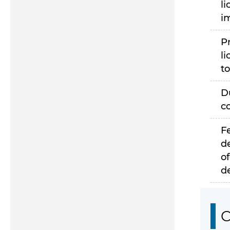
li
i
P
li
to
D
c
F
d
of
d
C