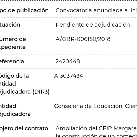
ipo de publicación
Convocatoria anunciada a lic
ituación
Pendiente de adjudicación
úmero de
A/OBR-006150/2018
xpediente
eferencia
2420448
ódigo de la
A13037434
ntidad
djudicadora (DIR3)
ntidad
Consejería de Educación, Cien
djudicadora
bjeto del contrato
Ampliación del CEIP Margaret 
la construcción de un comedo