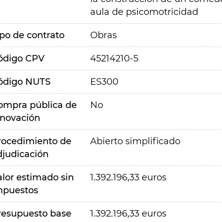
aula de psicomotricidad
ipo de contrato
Obras
ódigo CPV
45214210-5
ódigo NUTS
ES300
ompra pública de
No
nnovación
rocedimiento de
Abierto simplificado
djudicación
alor estimado sin
1.392.196,33 euros
mpuestos
resupuesto base
1.392.196,33 euros