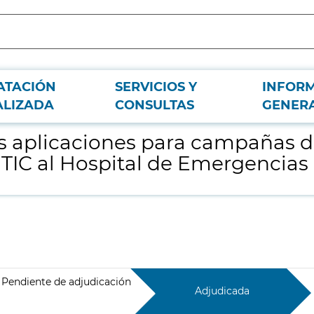
ATACIÓN
SERVICIOS Y
INFOR
ntigénicos, vacunación covid y soporte TIC al Hospital de Emergencias Enfer
ALIZADA
CONSULTAS
GENER
as aplicaciones para campañas d
 TIC al Hospital de Emergencias
Pendiente de adjudicación
Adjudicada