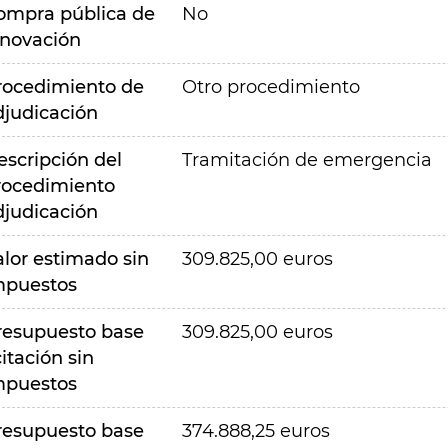
ompra pública de
No
nnovación
rocedimiento de
Otro procedimiento
djudicación
escripción del
Tramitación de emergencia
rocedimiento
djudicación
alor estimado sin
309.825,00 euros
mpuestos
resupuesto base
309.825,00 euros
citación sin
mpuestos
resupuesto base
374.888,25 euros