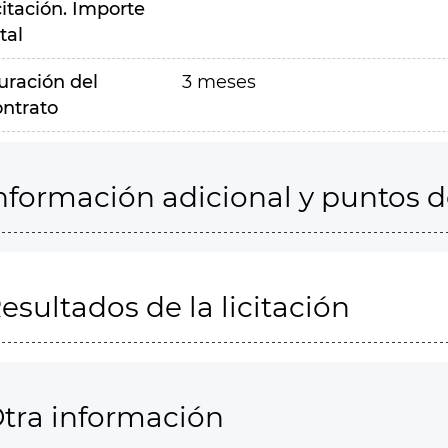
citación. Importe
tal
uración del
3 meses
ontrato
nformación adicional y puntos 
esultados de la licitación
tra información