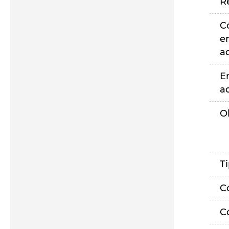
R
C
e
a
E
a
O
T
C
C