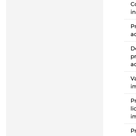
C
i
P
a
D
p
a
V
i
P
li
i
P