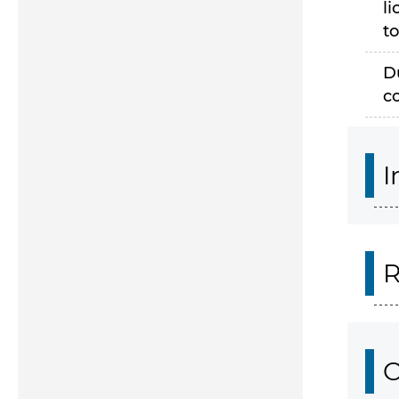
li
to
D
c
I
R
O