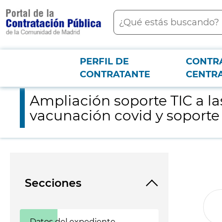
contenido
Buscar
principal
PERFIL DE
CONTR
Menú PCON
2026-3-12
Ampliación soporte TIC a las aplicaciones para campañas de a
CONTRATANTE
CENTR
Ampliación soporte TIC a l
vacunación covid y soporte
Secciones
Datos del expediente