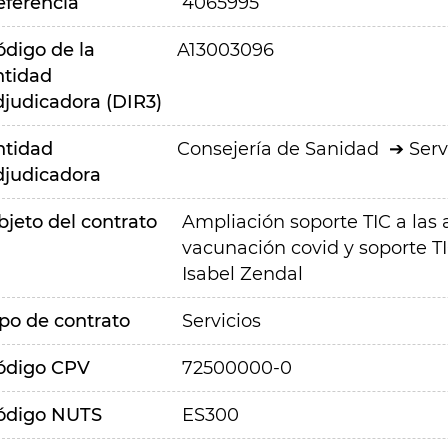
eferencia
4065995
ódigo de la
A13003096
ntidad
djudicadora (DIR3)
ntidad
Consejería de Sanidad
Serv
djudicadora
bjeto del contrato
Ampliación soporte TIC a las
vacunación covid y soporte T
Isabel Zendal
ipo de contrato
Servicios
ódigo CPV
72500000-0
ódigo NUTS
ES300