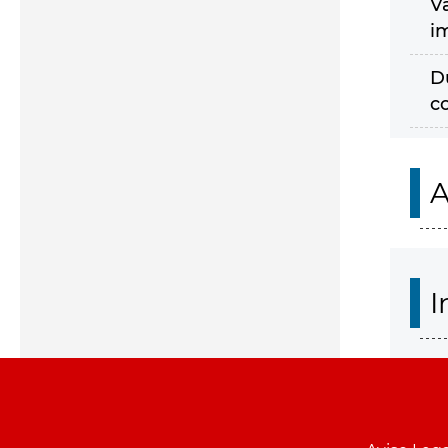
V
i
D
c
A
I