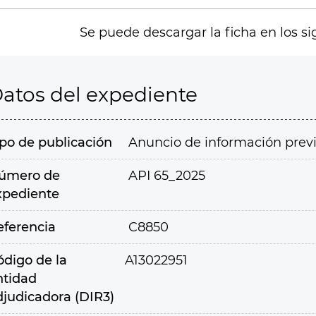
Se puede descargar la ficha en los si
atos del expediente
ipo de publicación
Anuncio de información prev
úmero de
API 65_2025
xpediente
eferencia
C8850
ódigo de la
A13022951
ntidad
djudicadora (DIR3)