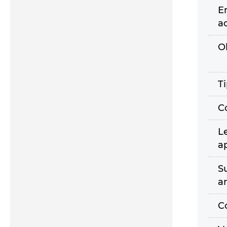
E
a
O
T
C
L
a
S
a
C