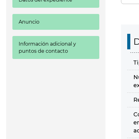
Anuncio
D
Información adicional y
puntos de contacto
T
N
e
R
C
e
a