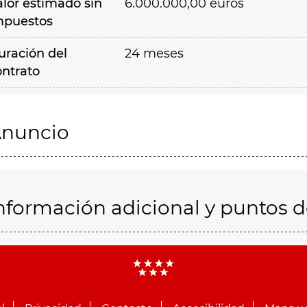
alor estimado sin
6.000.000,00 euros
mpuestos
uración del
24 meses
ontrato
nuncio
nformación adicional y puntos 