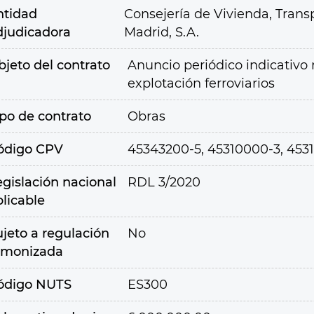
ntidad
Consejería de Vivienda, Transp
djudicadora
Madrid, S.A.
bjeto del contrato
Anuncio periódico indicativo 
explotación ferroviarios
ipo de contrato
Obras
ódigo CPV
45343200-5, 45310000-3, 4531
egislación nacional
RDL 3/2020
plicable
ujeto a regulación
No
rmonizada
ódigo NUTS
ES300