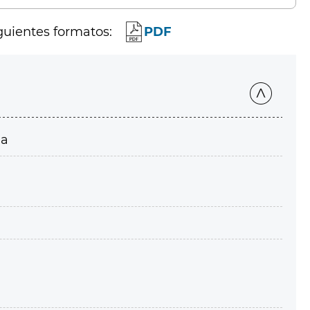
guientes formatos:
PDF
ia