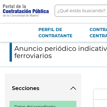
contenido
Buscar
principal
PERFIL DE
CONTR
Menú PCON
2026-3-12
Anuncio periódico indicativo relativo al contrato de Línea 6 si
CONTRATANTE
CENTR
Anuncio periódico indicativ
ferroviarios
Secciones
Datos del expediente