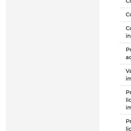
C
C
C
i
P
a
V
i
P
li
i
P
li