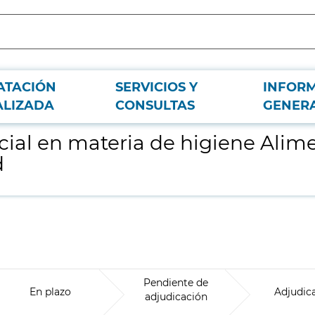
ATACIÓN
SERVICIOS Y
INFOR
ntaria en los mataderos de la Comunidad de Madrid
ALIZADA
CONSULTAS
GENER
icial en materia de higiene Alim
d
Pendiente de
En plazo
Adjudic
adjudicación