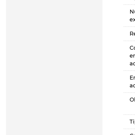
N
e
R
C
e
a
E
a
O
T