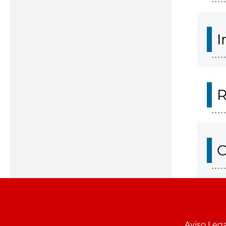
I
R
O
Aviso Lega