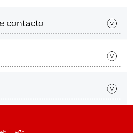
de contacto
web
w3c