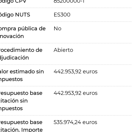
ódigo CPV
85200000-1
ódigo NUTS
ES300
ompra pública de
No
nnovación
rocedimiento de
Abierto
djudicación
alor estimado sin
442.953,92 euros
mpuestos
resupuesto base
442.953,92 euros
citación sin
mpuestos
resupuesto base
535.974,24 euros
citación. Importe