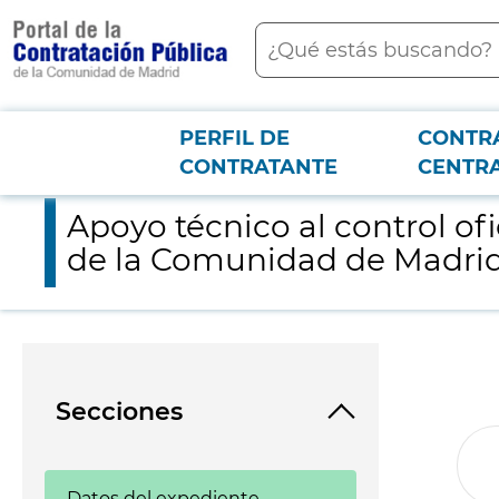
contenido
Buscar
principal
PERFIL DE
CONTR
Menú PCON
2026-3-12
Apoyo técnico al control oficial en materia de higiene Alime
CONTRATANTE
CENTR
Apoyo técnico al control of
de la Comunidad de Madri
Secciones
Datos del expediente