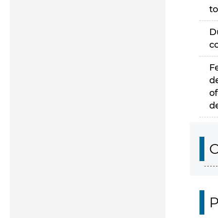
to
D
c
F
d
of
d
C
P