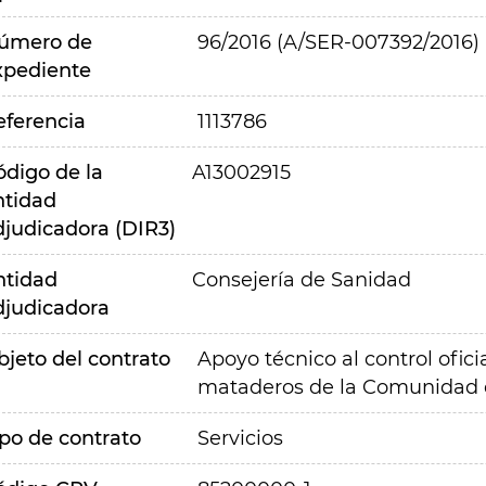
úmero de
96/2016 (A/SER-007392/2016)
xpediente
eferencia
1113786
ódigo de la
A13002915
ntidad
djudicadora (DIR3)
ntidad
Consejería de Sanidad
djudicadora
bjeto del contrato
Apoyo técnico al control ofic
mataderos de la Comunidad 
ipo de contrato
Servicios