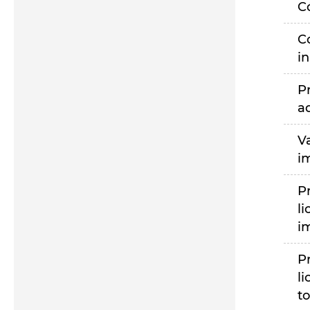
C
C
i
P
a
V
i
P
li
i
P
li
to