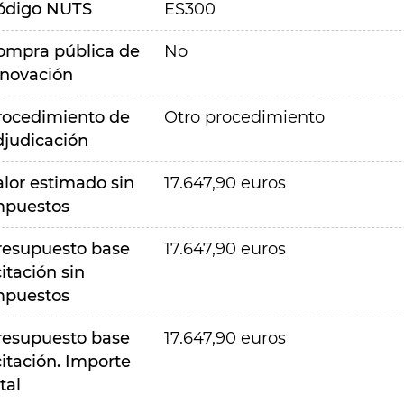
ódigo NUTS
ES300
ompra pública de
No
nnovación
rocedimiento de
Otro procedimiento
djudicación
alor estimado sin
17.647,90 euros
mpuestos
resupuesto base
17.647,90 euros
citación sin
mpuestos
resupuesto base
17.647,90 euros
citación. Importe
tal