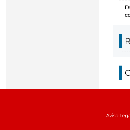
D
c
R
O
Aviso Lega
Menu
pie