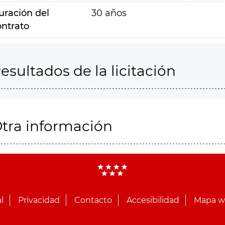
uración del
30 años
ontrato
esultados de la licitación
tra información
l
Privacidad
Contacto
Accesibilidad
Mapa 