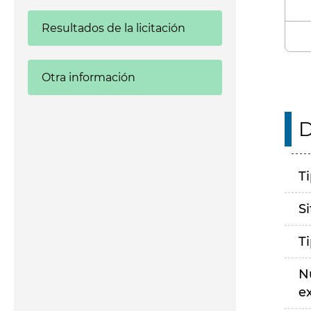
Resultados de la licitación
Otra información
D
T
S
T
N
e