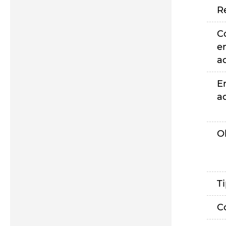
R
C
e
a
E
a
O
T
C