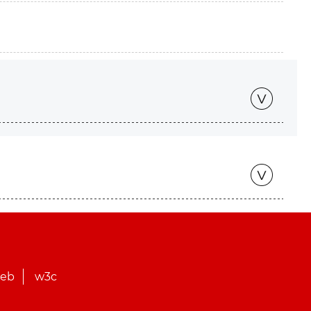
web
w3c