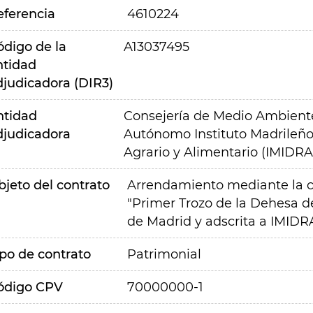
eferencia
4610224
ódigo de la
A13037495
ntidad
djudicadora (DIR3)
ntidad
Consejería de Medio Ambiente,
djudicadora
Autónomo Instituto Madrileño 
Agrario y Alimentario (IMIDRA
bjeto del contrato
Arrendamiento mediante la co
"Primer Trozo de la Dehesa 
de Madrid y adscrita a IMIDR
ipo de contrato
Patrimonial
ódigo CPV
70000000-1