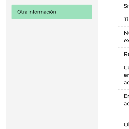
S
Otra información
T
N
e
R
C
e
a
E
a
O