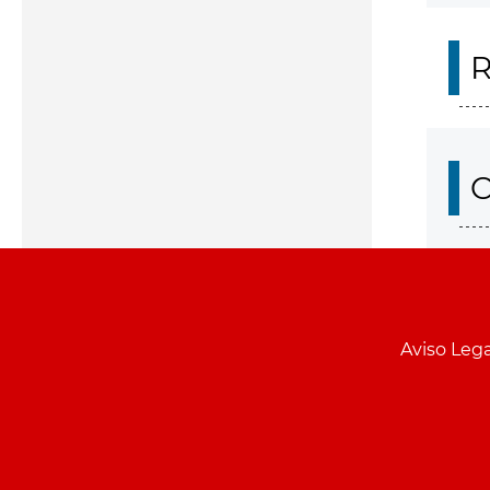
R
O
Aviso Lega
Menu
pie
PCON