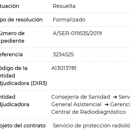
ituación
Resuelta
ipo de resolución
Formalizado
úmero de
A/SER-019535/2019
xpediente
eferencia
3234525
ódigo de la
A13013781
ntidad
djudicadora (DIR3)
ntidad
Consejería de Sanidad
Serv
djudicadora
General Asistencial
Gerenci
Central de Radiodiagnóstico
bjeto del contrato
Servicio de protección radioló