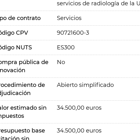
servicios de radiología de la
ipo de contrato
Servicios
ódigo CPV
90721600-3
ódigo NUTS
ES300
ompra pública de
No
nnovación
rocedimiento de
Abierto simplificado
djudicación
alor estimado sin
34.500,00 euros
mpuestos
resupuesto base
34.500,00 euros
citación sin