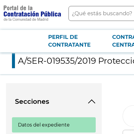
contenido
Buscar
principal
PERFIL DE
CONTR
Menú PCON
2026-3-12
A/SER-019535/2019 Proteccion Radiologica
CONTRATANTE
CENTR
A/SER-019535/2019 Protecci
Secciones
Datos del expediente