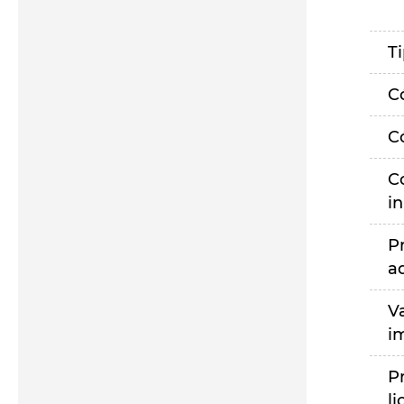
T
C
C
C
i
P
a
V
i
P
li