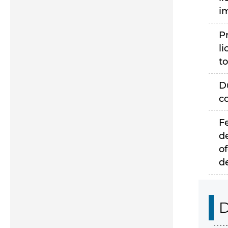
i
P
li
to
D
c
F
d
of
d
D