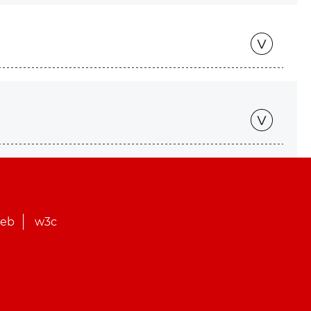
web
w3c