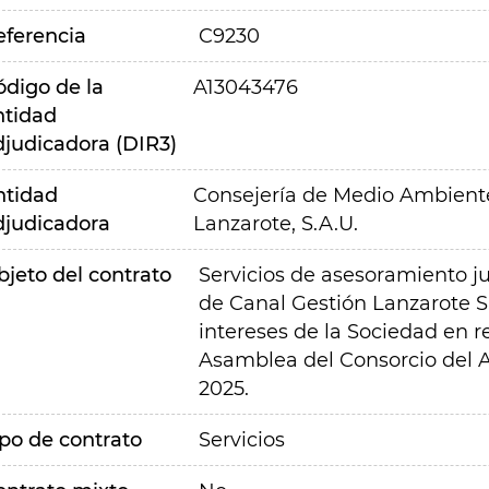
eferencia
C9230
ódigo de la
A13043476
ntidad
djudicadora (DIR3)
ntidad
Consejería de Medio Ambiente,
djudicadora
Lanzarote, S.A.U.
bjeto del contrato
Servicios de asesoramiento ju
de Canal Gestión Lanzarote S
intereses de la Sociedad en r
Asamblea del Consorcio del A
2025.
ipo de contrato
Servicios