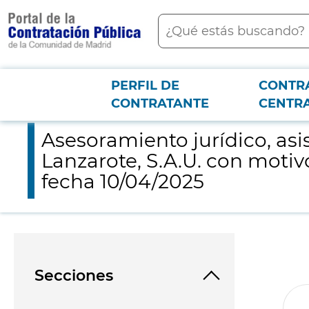
contenido
Buscar
principal
PERFIL DE
CONTR
Menú PCON
2026-3-12
Asesoramiento jurídico, asistencia y representación letrada d
CONTRATANTE
CENTR
Asesoramiento jurídico, asi
Lanzarote, S.A.U. con moti
fecha 10/04/2025
Secciones