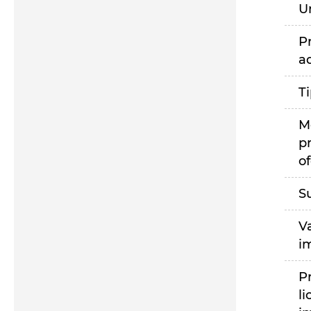
U
P
a
T
M
p
of
S
V
i
P
li