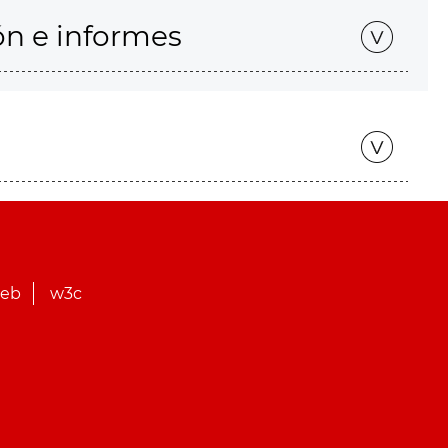
ón e informes
web
w3c