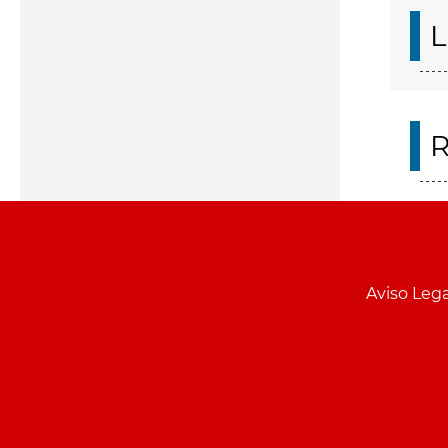
L
R
Aviso Lega
Menu
pie
PCON