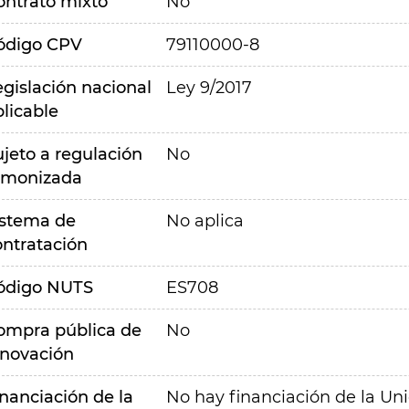
ontrato mixto
No
ódigo CPV
79110000-8
egislación nacional
Ley 9/2017
plicable
ujeto a regulación
No
rmonizada
istema de
No aplica
ontratación
ódigo NUTS
ES708
ompra pública de
No
nnovación
inanciación de la
No hay financiación de la Un