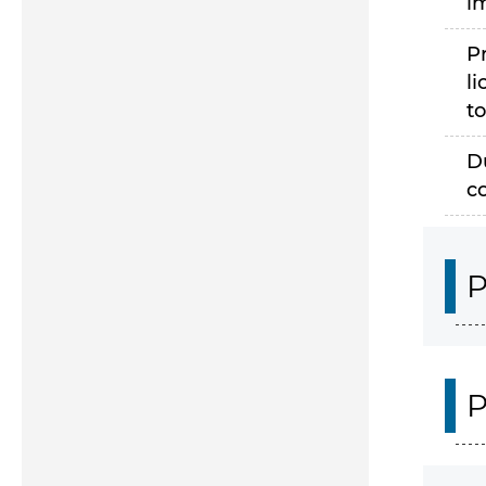
i
P
li
to
D
c
P
P