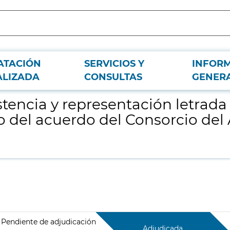
ATACIÓN
SERVICIOS Y
INFOR
e Canal Gestión Lanzarote, S.A.U. con motivo del acuerdo del Consorcio del A
ALIZADA
CONSULTAS
GENER
stencia y representación letrad
vo del acuerdo del Consorcio del
Pendiente de adjudicación
Adjudicada