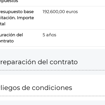
mpuestos
resupuesto base
192.600,00 euros
citación. Importe
tal
uración del
5 años
ontrato
reparación del contrato
liegos de condiciones