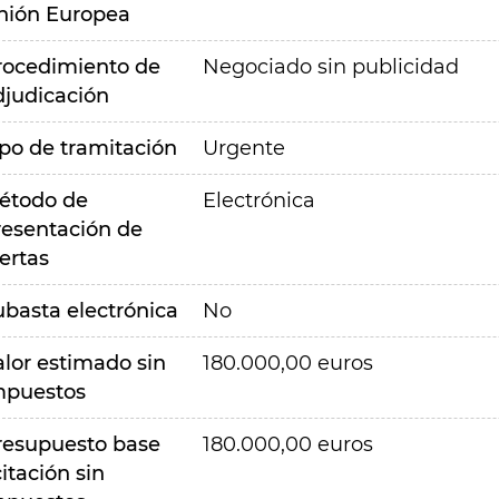
nión Europea
rocedimiento de
Negociado sin publicidad
djudicación
ipo de tramitación
Urgente
étodo de
Electrónica
resentación de
ertas
ubasta electrónica
No
alor estimado sin
180.000,00 euros
mpuestos
resupuesto base
180.000,00 euros
citación sin