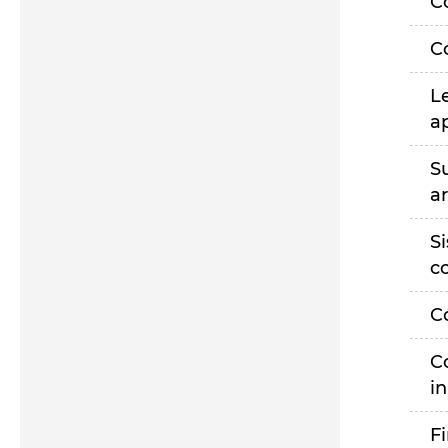
C
C
L
a
S
a
S
c
C
C
i
F