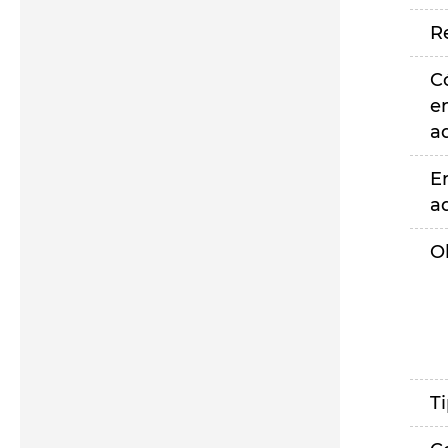
R
C
e
a
E
a
O
T