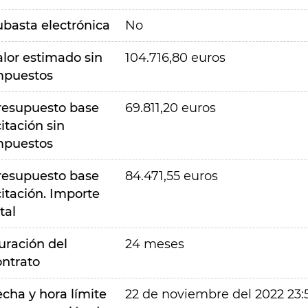
ubasta electrónica
No
alor estimado sin
104.716,80 euros
mpuestos
resupuesto base
69.811,20 euros
citación sin
mpuestos
resupuesto base
84.471,55 euros
citación. Importe
tal
uración del
24 meses
ontrato
echa y hora límite
22 de noviembre del 2022 23: