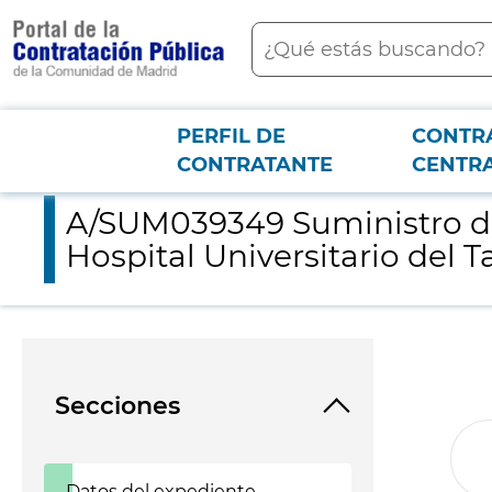
contenido
Buscar
principal
PERFIL DE
CONTR
Menú PCON
2026-3-12
A/SUM039349 Suministro de sistemas de extracción de sangre po
CONTRATANTE
CENTR
A/SUM039349 Suministro de 
Hospital Universitario del Ta
Secciones
Datos del expediente