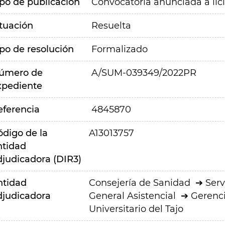
ipo de publicación
Convocatoria anunciada a lic
ituación
Resuelta
ipo de resolución
Formalizado
úmero de
A/SUM-039349/2022PR
xpediente
eferencia
4845870
ódigo de la
A13013757
ntidad
djudicadora (DIR3)
ntidad
Consejería de Sanidad
Serv
djudicadora
General Asistencial
Gerenci
Universitario del Tajo