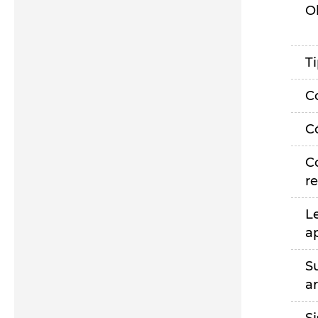
O
T
C
C
C
r
L
a
S
a