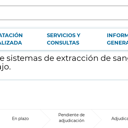
ATACIÓN
SERVICIOS Y
INFOR
r vacío para el Hospital Universitario del Tajo.
ALIZADA
CONSULTAS
GENER
sistemas de extracción de sang
jo.
Pendiente de
En plazo
Adjudic
adjudicación