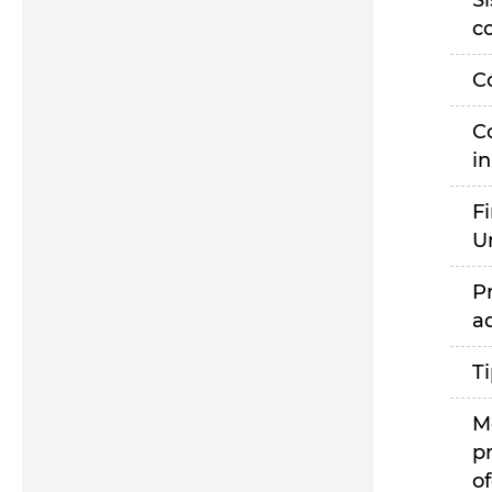
S
c
C
C
i
F
U
P
a
T
M
p
of