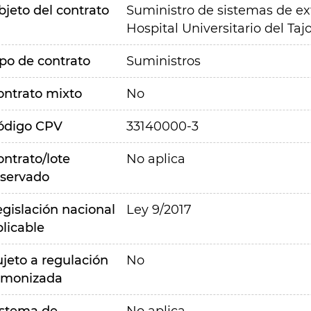
bjeto del contrato
Suministro de sistemas de ext
Hospital Universitario del Tajo
ipo de contrato
Suministros
ontrato mixto
No
ódigo CPV
33140000-3
ontrato/lote
No aplica
eservado
egislación nacional
Ley 9/2017
plicable
ujeto a regulación
No
rmonizada