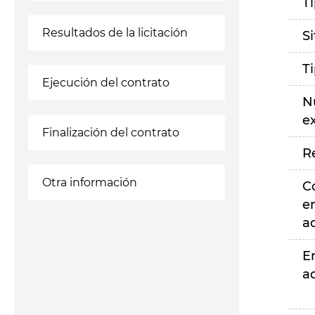
T
Resultados de la licitación
S
T
Ejecución del contrato
N
e
Finalización del contrato
R
Otra información
C
e
a
E
a