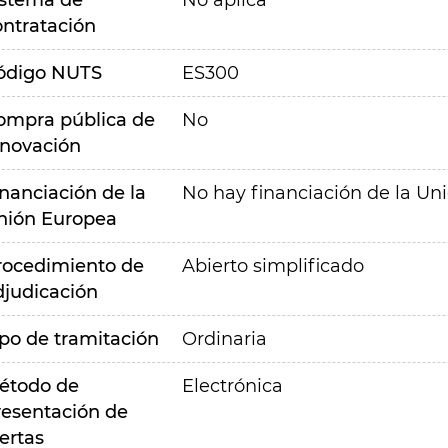
istema de
No aplica
ontratación
ódigo NUTS
ES300
ompra pública de
No
nnovación
inanciación de la
No hay financiación de la Un
nión Europea
rocedimiento de
Abierto simplificado
djudicación
ipo de tramitación
Ordinaria
étodo de
Electrónica
resentación de
ertas