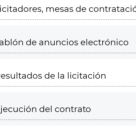
icitadores, mesas de contrataci
ablón de anuncios electrónico
esultados de la licitación
jecución del contrato