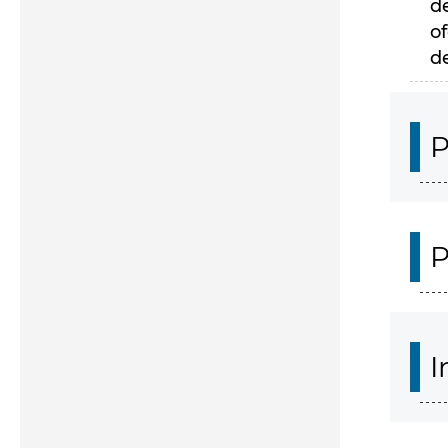
d
of
d
P
P
I