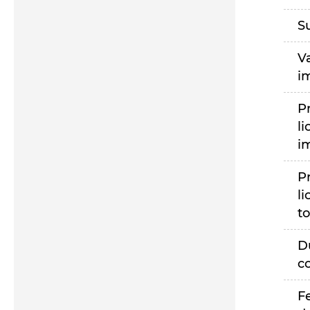
S
V
i
P
li
i
P
li
to
D
c
F