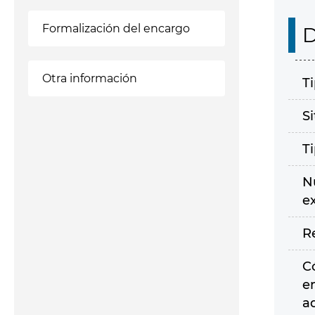
Formalización del encargo
D
Otra información
T
S
T
N
e
R
C
e
a