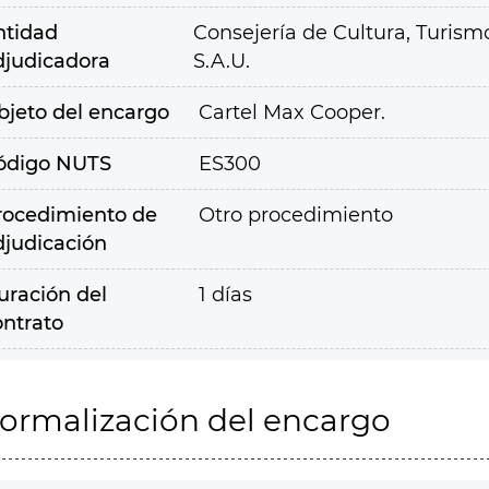
ntidad
Consejería de Cultura, Turism
djudicadora
S.A.U.
bjeto del encargo
Cartel Max Cooper.
ódigo NUTS
ES300
rocedimiento de
Otro procedimiento
djudicación
uración del
1 días
ontrato
ormalización del encargo