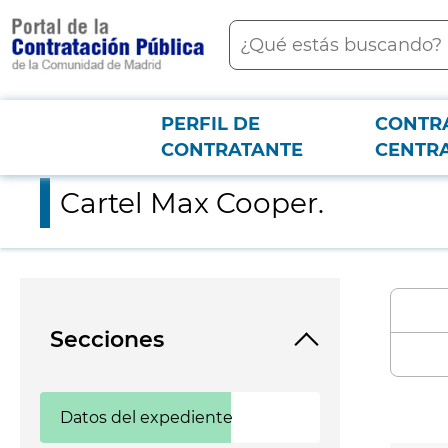
contenido
Buscar
principal
PERFIL DE
CONTR
Menú PCON
2026-3-12
Cartel Max Cooper.
CONTRATANTE
CENTR
Cartel Max Cooper.
Secciones
Datos del expediente