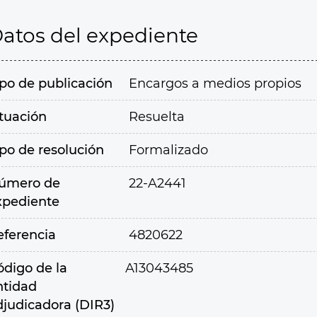
atos del expediente
ipo de publicación
Encargos a medios propios
ituación
Resuelta
ipo de resolución
Formalizado
úmero de
22-A2441
xpediente
eferencia
4820622
ódigo de la
A13043485
ntidad
djudicadora (DIR3)