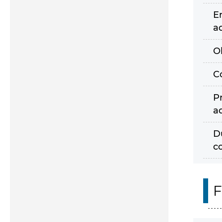
E
a
O
C
P
a
D
c
F