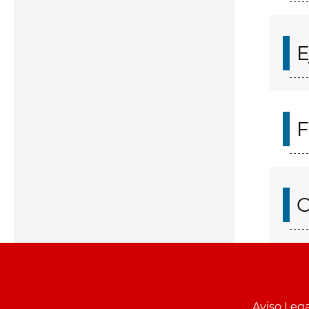
E
F
O
Aviso Lega