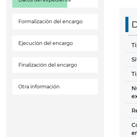
Formalización del encargo
D
Ejecución del encargo
T
S
Finalización del encargo
T
Otra información
N
e
R
C
e