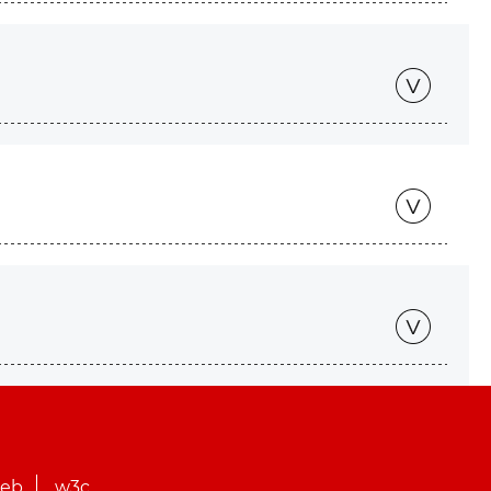
web
w3c