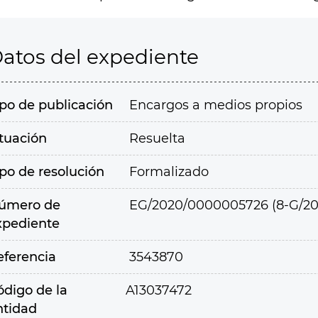
atos del expediente
ipo de publicación
Encargos a medios propios
ituación
Resuelta
ipo de resolución
Formalizado
úmero de
EG/2020/0000005726 (8-G/20
xpediente
eferencia
3543870
ódigo de la
A13037472
ntidad