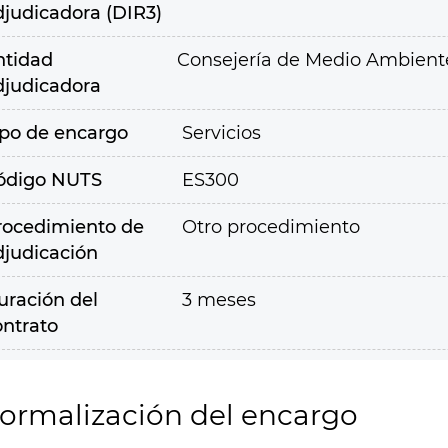
djudicadora (DIR3)
ntidad
Consejería de Medio Ambiente,
djudicadora
ipo de encargo
Servicios
ódigo NUTS
ES300
rocedimiento de
Otro procedimiento
djudicación
uración del
3 meses
ontrato
ormalización del encargo