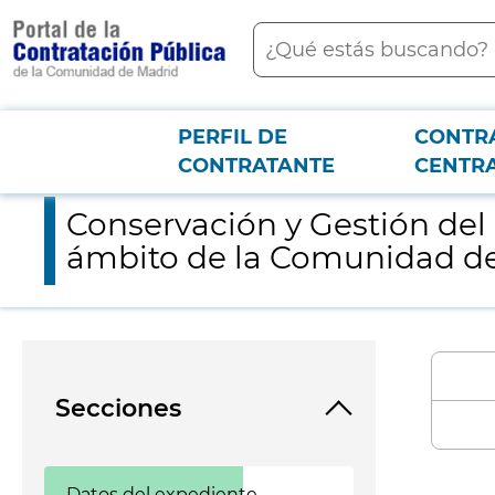
contenido
Buscar
principal
PERFIL DE
CONTR
Menú PCON
2026-3-12
Conservación y Gestión del Parque Nacional de la Sierra de G
CONTRATANTE
CENTR
Conservación y Gestión del
ámbito de la Comunidad de M
Secciones
Datos del expediente