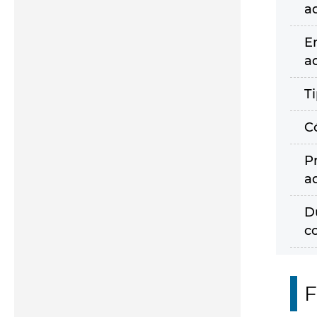
a
E
a
T
C
P
a
D
c
F