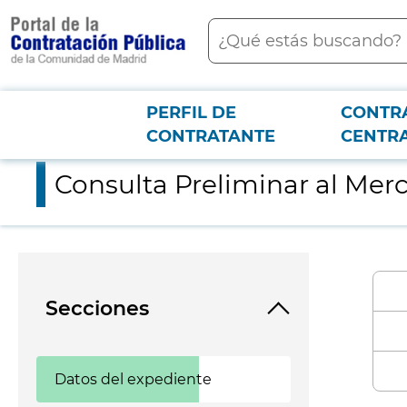
contenido
Buscar
principal
PERFIL DE
CONTR
Menú PCON
2026-3-12
Consulta Preliminar al Mercardo digitalización archivo
CONTRATANTE
CENTR
Consulta Preliminar al Merc
Secciones
Datos del expediente