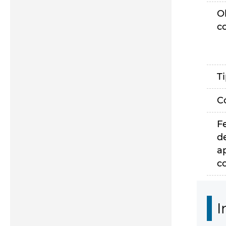
O
c
T
C
F
d
a
c
I