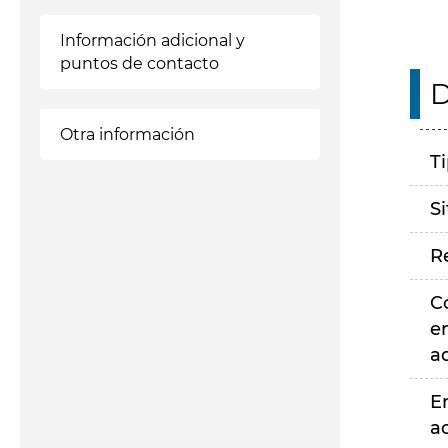
Información adicional y
puntos de contacto
D
Otra información
T
S
R
C
e
a
E
a