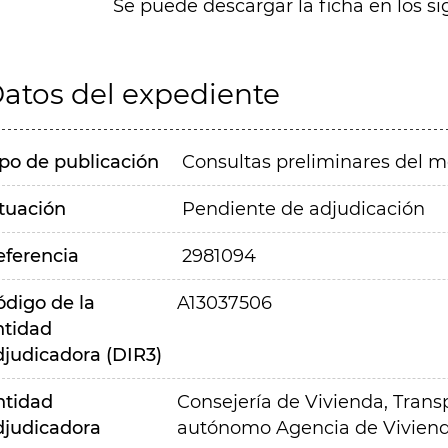
Se puede descargar la ficha en los si
atos del expediente
ipo de publicación
Consultas preliminares del 
ituación
Pendiente de adjudicación
eferencia
2981094
ódigo de la
A13037506
ntidad
djudicadora (DIR3)
ntidad
Consejería de Vivienda, Transp
djudicadora
autónomo Agencia de Viviend