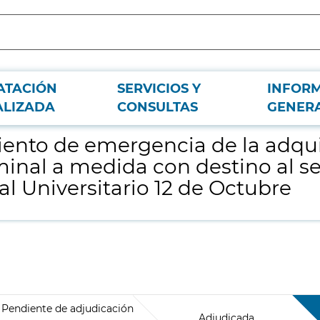
ATACIÓN
SERVICIOS Y
INFOR
n de una endoprótesis Toraco-Abdominal a medida con destino al servicio de 
ALIZADA
CONSULTAS
GENER
ento de emergencia de la adqui
nal a medida con destino al ser
al Universitario 12 de Octubre
Pendiente de adjudicación
Adjudicada