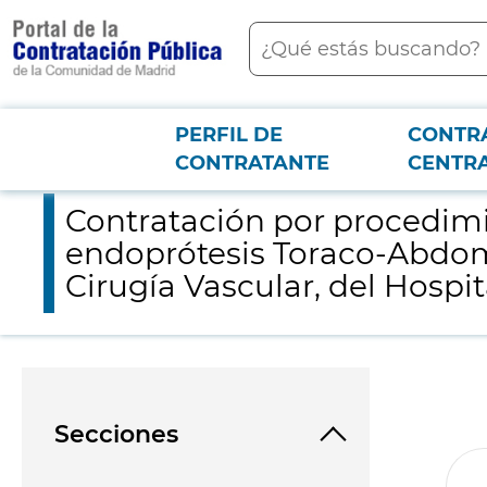
contenido
Buscar
principal
PERFIL DE
CONTR
Menú PCON
2026-3-12
Contratación por procedimiento de emergencia de la adquisició
CONTRATANTE
CENTR
Contratación por procedimi
endoprótesis Toraco-Abdomi
Cirugía Vascular, del Hospit
Secciones