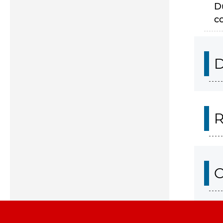
D
c
D
R
O