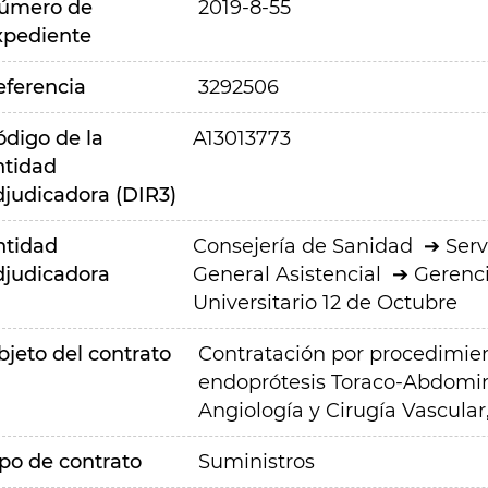
úmero de
2019-8-55
xpediente
eferencia
3292506
ódigo de la
A13013773
ntidad
djudicadora (DIR3)
ntidad
Consejería de Sanidad
Serv
djudicadora
General Asistencial
Gerenci
Universitario 12 de Octubre
bjeto del contrato
Contratación por procedimie
endoprótesis Toraco-Abdomina
Angiología y Cirugía Vascular,
ipo de contrato
Suministros