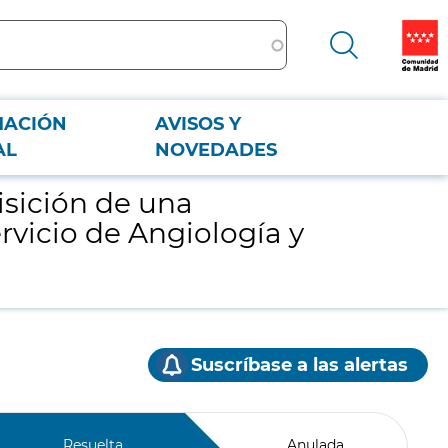
MACIÓN
AVISOS Y
Angiología y Cirugía Vascular, del Hospital Universitario 12 de Octubre
AL
NOVEDADES
sición de una
vicio de Angiología y
Suscríbase a las alertas
Resuelta
Anulada