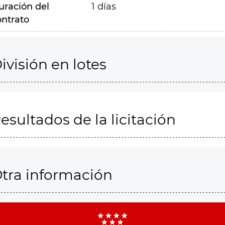
uración del
1 días
ontrato
ivisión en lotes
esultados de la licitación
tra información