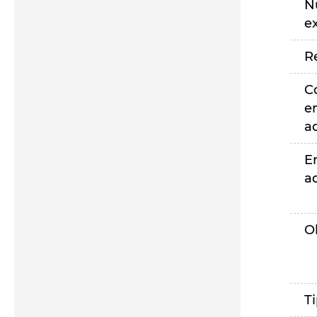
N
e
R
C
e
a
E
a
O
T