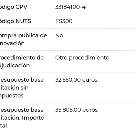
ódigo CPV
33184100-4
ódigo NUTS
ES300
ompra pública de
No
nnovación
rocedimiento de
Otro procedimiento
djudicación
resupuesto base
32.550,00 euros
citación sin
mpuestos
resupuesto base
35.805,00 euros
citación. Importe
tal