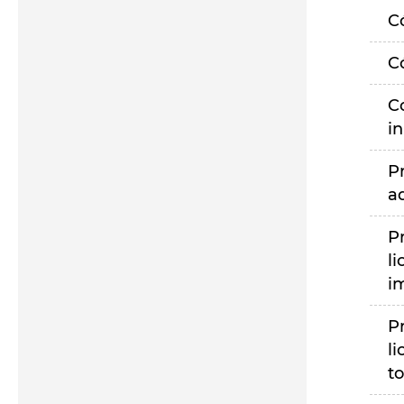
C
C
C
i
P
a
P
li
i
P
li
to