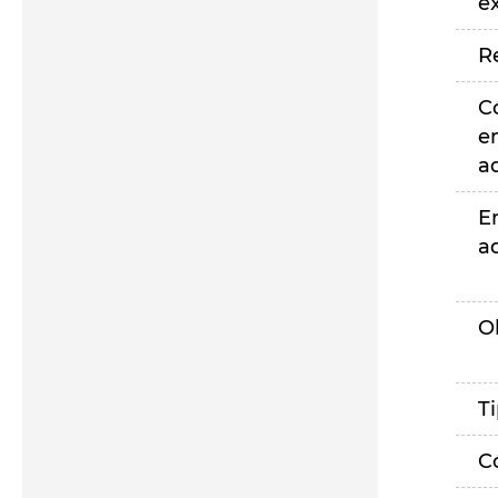
e
R
C
e
a
E
a
O
T
C