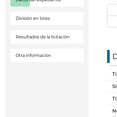
División en lotes
Resultados de la licitación
D
Otra información
T
S
T
N