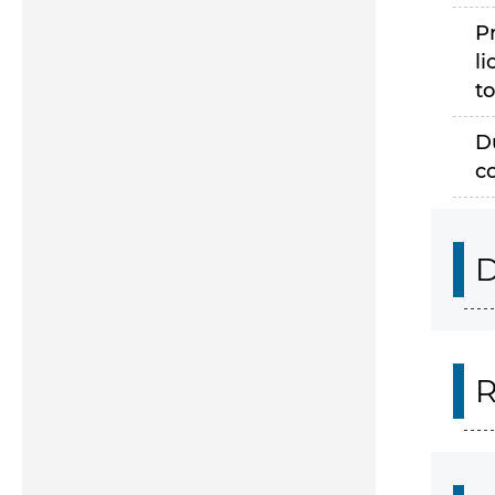
P
li
to
D
c
D
R