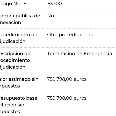
ódigo NUTS
ES300
ompra pública de
No
nnovación
rocedimiento de
Otro procedimiento
djudicación
escripción del
Tramitación de Emergencia
rocedimiento
djudicación
alor estimado sin
759.798,00 euros
mpuestos
resupuesto base
759.798,00 euros
citación sin
mpuestos