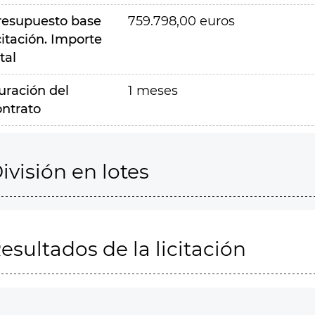
resupuesto base
759.798,00 euros
citación. Importe
tal
uración del
1 meses
ontrato
ivisión en lotes
esultados de la licitación