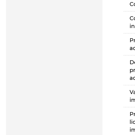
C
C
i
P
a
D
p
a
V
i
P
li
i