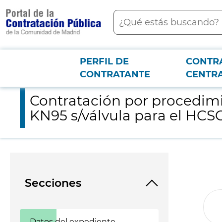
contenido
Buscar
principal
PERFIL DE
CONTR
Menú PCON
2026-3-12
Contratación por procedimiento emergencia para la adquisició
CONTRATANTE
CENTR
Contratación por procedimi
KN95 s/válvula para el HCS
Secciones
Datos del expediente