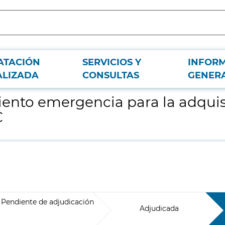
ATACIÓN
SERVICIOS Y
INFOR
n de mascarillas KN95 s/válvula para el HCSC
ALIZADA
CONSULTAS
GENER
ento emergencia para la adquis
C
Pendiente de adjudicación
Adjudicada