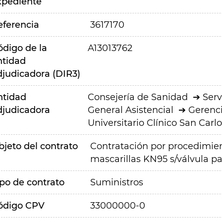
xpediente
eferencia
3617170
ódigo de la
A13013762
ntidad
djudicadora (DIR3)
ntidad
Consejería de Sanidad
Serv
djudicadora
General Asistencial
Gerenci
Universitario Clínico San Carlo
bjeto del contrato
Contratación por procedimien
mascarillas KN95 s/válvula par
ipo de contrato
Suministros
ódigo CPV
33000000-0