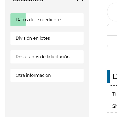
Datos del expediente
División en lotes
Resultados de la licitación
D
Otra información
T
S