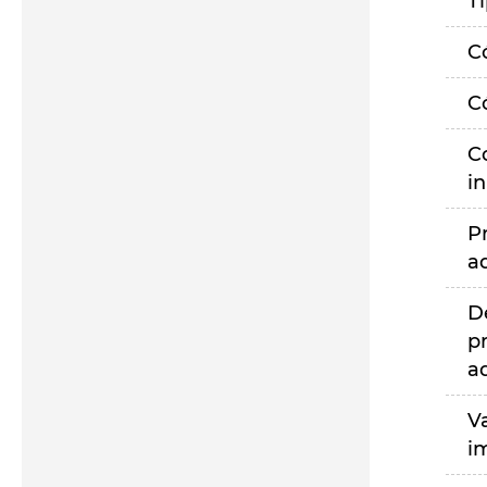
T
C
C
C
i
P
a
D
p
a
V
i