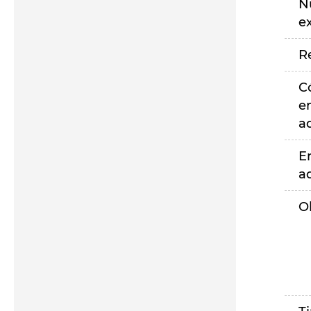
N
e
R
C
e
a
E
a
O