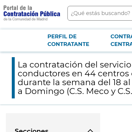
contenido
Buscar
principal
PERFIL DE
CONTR
Menú PCON
2026-3-12
La contratación del servicio de vehículos de hasta 9 plazas, i
CONTRATANTE
CENTR
vehiculos de lunes a viernes) y 2 de Lunes a Domingo (C.S. Meco y C.S. Me
La contratación del servici
conductores en 44 centros d
durante la semana del 18 al
a Domingo (C.S. Meco y C.S
Secciones