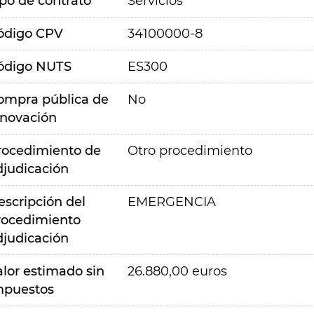
ipo de contrato
Servicios
ódigo CPV
34100000-8
ódigo NUTS
ES300
ompra pública de
No
nnovación
rocedimiento de
Otro procedimiento
djudicación
escripción del
EMERGENCIA
rocedimiento
djudicación
alor estimado sin
26.880,00 euros
mpuestos