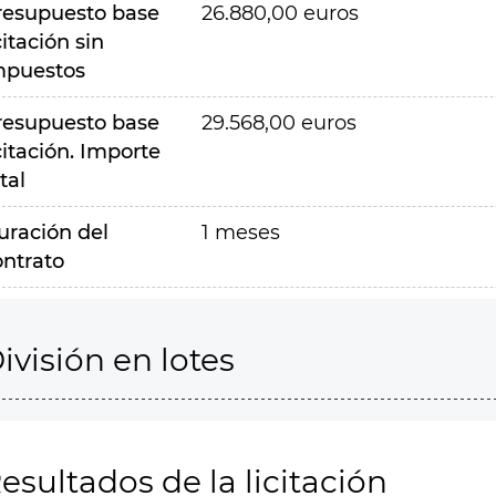
resupuesto base
26.880,00 euros
citación sin
mpuestos
resupuesto base
29.568,00 euros
citación. Importe
tal
uración del
1 meses
ontrato
ivisión en lotes
esultados de la licitación