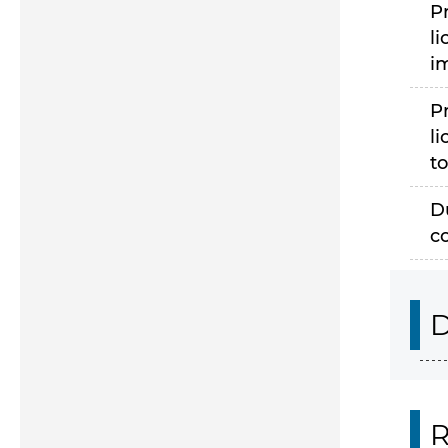
P
li
i
P
li
to
D
c
D
R