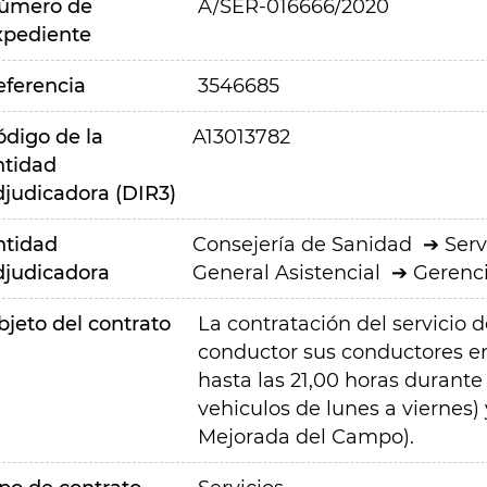
úmero de
A/SER-016666/2020
xpediente
eferencia
3546685
ódigo de la
A13013782
ntidad
djudicadora (DIR3)
ntidad
Consejería de Sanidad
Serv
djudicadora
General Asistencial
Gerenci
bjeto del contrato
La contratación del servicio d
conductor sus conductores en
hasta las 21,00 horas durante
vehiculos de lunes a viernes)
Mejorada del Campo).