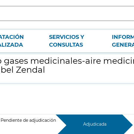
ATACIÓN
SERVICIOS Y
INFOR
 para el Hospital de Emergencias Enfermera Isabel Zendal
ALIZADA
CONSULTAS
GENER
 gases medicinales-aire medicin
bel Zendal
Pendiente de adjudicación
Adjudicada