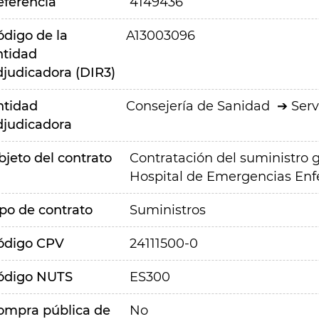
eferencia
4149436
ódigo de la
A13003096
ntidad
djudicadora (DIR3)
ntidad
Consejería de Sanidad
Serv
djudicadora
bjeto del contrato
Contratación del suministro 
Hospital de Emergencias Enf
ipo de contrato
Suministros
ódigo CPV
24111500-0
ódigo NUTS
ES300
ompra pública de
No