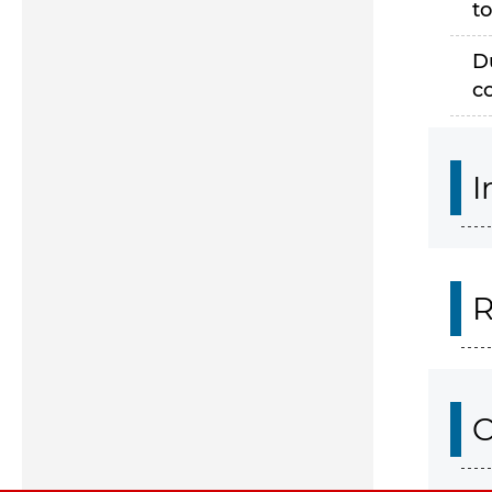
to
D
c
I
R
O