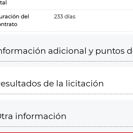
tal
uración del
233 días
ontrato
nformación adicional y puntos 
esultados de la licitación
tra información