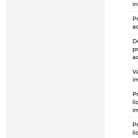
i
P
a
D
p
a
V
i
P
li
i
P
li