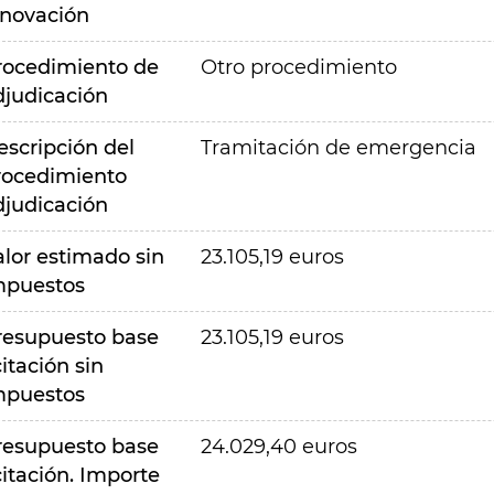
nnovación
rocedimiento de
Otro procedimiento
djudicación
escripción del
Tramitación de emergencia
rocedimiento
djudicación
alor estimado sin
23.105,19 euros
mpuestos
resupuesto base
23.105,19 euros
citación sin
mpuestos
resupuesto base
24.029,40 euros
citación. Importe