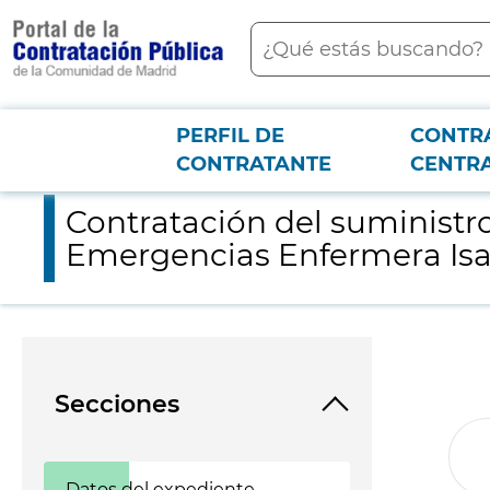
contenido
Buscar
principal
PERFIL DE
CONTR
Menú PCON
2026-3-12
Contratación del suministro gases medicinales-aire medicinal
CONTRATANTE
CENTR
Contratación del suministro
Emergencias Enfermera Isa
Secciones
Datos del expediente