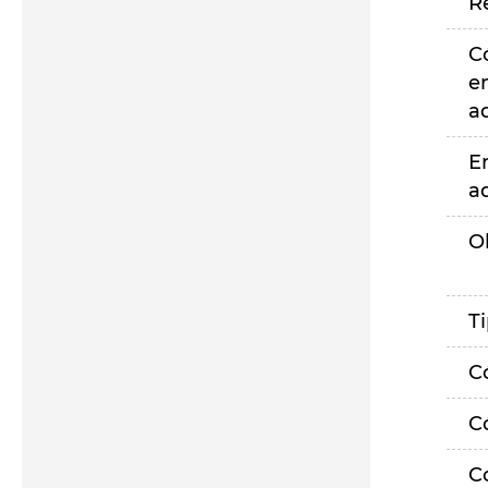
R
C
e
a
E
a
O
T
C
C
C