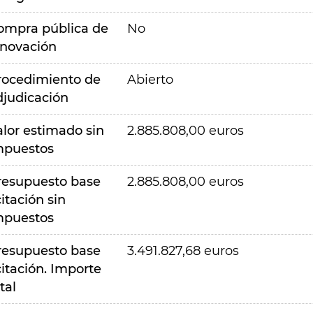
ompra pública de
No
nnovación
rocedimiento de
Abierto
djudicación
alor estimado sin
2.885.808,00 euros
mpuestos
resupuesto base
2.885.808,00 euros
citación sin
mpuestos
resupuesto base
3.491.827,68 euros
citación. Importe
tal