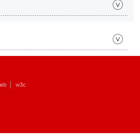
web
w3c