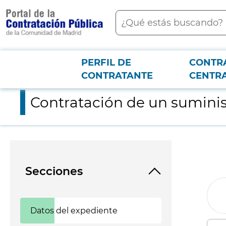
contenido
Buscar
principal
PERFIL DE
CONTR
Menú PCON
2026-3-12
Contratación de un suministro de repuestos de aparatos de v
CONTRATANTE
CENTR
Contratación de un suminis
Secciones
Datos del expediente