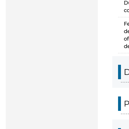
D
c
F
d
of
d
D
P