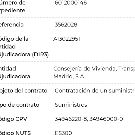
úmero de
6012000146
xpediente
eferencia
3562028
ódigo de la
A13022951
ntidad
djudicadora (DIR3)
ntidad
Consejería de Vivienda, Transp
djudicadora
Madrid, S.A.
bjeto del contrato
Contratación de un suministr
ipo de contrato
Suministros
ódigo CPV
34946220-8, 34946000-0
ódigo NUTS
ES300