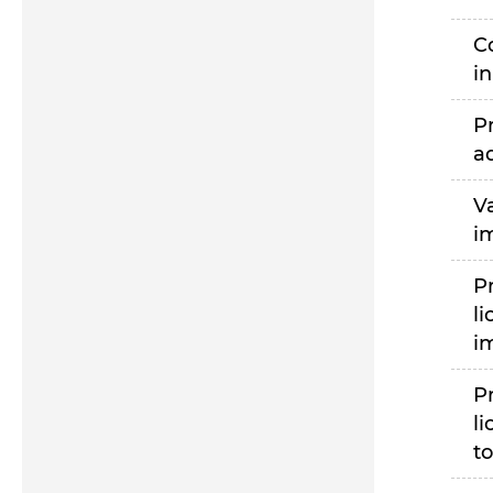
C
i
P
a
V
i
P
li
i
P
li
to