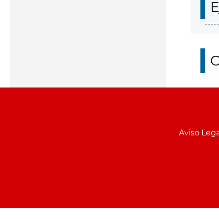
E
O
Aviso Lega
Menu
pie
PCON