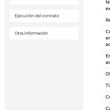
N
e
Ejecución del contrato
R
C
Otra información
e
a
E
a
O
T
C
C