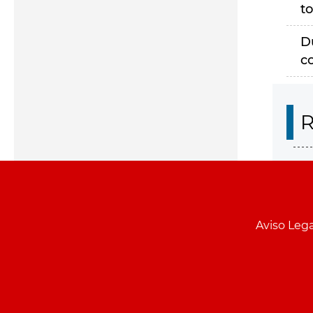
to
D
c
R
Aviso Lega
Menu
pie
PCON