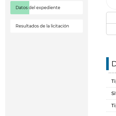
Datos del expediente
Resultados de la licitación
D
T
S
T