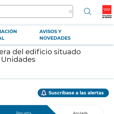
MACIÓN
AVISOS Y
gar Unidades Administrativas de la Consejería de Sanidad.
AL
NOVEDADES
ra del edificio situado
r Unidades
Suscríbase a las alertas
Resuelta
Anulada