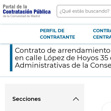
contenido
Buscar
principal
PERFIL DE
CONTR
Menú PCON
2026-3-12
Contrato de arrendamiento del módulo 3A de la planta tercera 
CONTRATANTE
CENTR
Contrato de arrendamiento d
en calle López de Hoyos 35
Administrativas de la Conse
Secciones