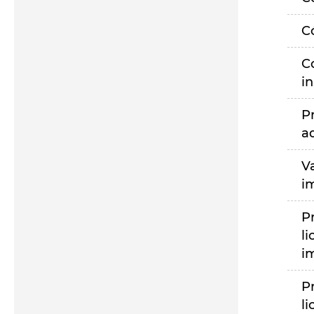
C
C
i
P
a
V
i
P
li
i
P
li