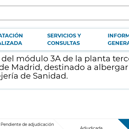
ATACIÓN
SERVICIOS Y
INFOR
del edificio situado en calle López de Hoyos 35 de Madrid, destinado a alber
ALIZADA
CONSULTAS
GENER
el módulo 3A de la planta terce
 de Madrid, destinado a alberga
jería de Sanidad.
Pendiente de adjudicación
Adjudicada