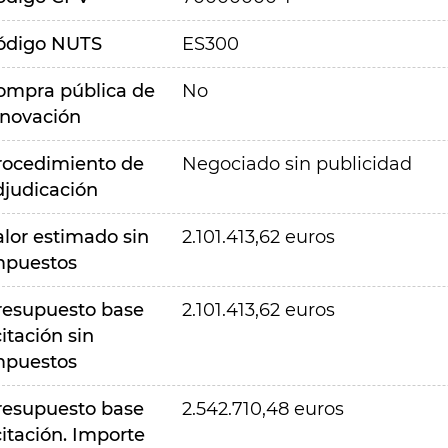
ódigo NUTS
ES300
ompra pública de
No
nnovación
rocedimiento de
Negociado sin publicidad
djudicación
alor estimado sin
2.101.413,62 euros
mpuestos
resupuesto base
2.101.413,62 euros
citación sin
mpuestos
resupuesto base
2.542.710,48 euros
citación. Importe