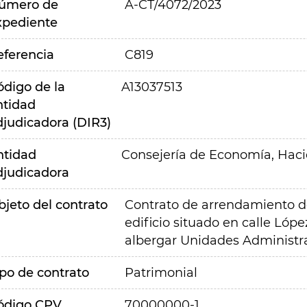
úmero de
A-CT/4072/2023
xpediente
eferencia
C819
ódigo de la
A13037513
ntidad
djudicadora (DIR3)
ntidad
Consejería de Economía, Hac
djudicadora
bjeto del contrato
Contrato de arrendamiento de
edificio situado en calle Lóp
albergar Unidades Administra
ipo de contrato
Patrimonial
ódigo CPV
70000000-1