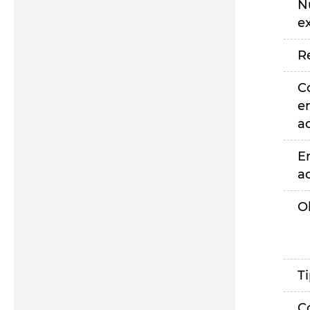
N
e
R
C
e
a
E
a
O
T
C