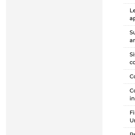
L
a
S
a
S
c
C
C
i
F
U
P