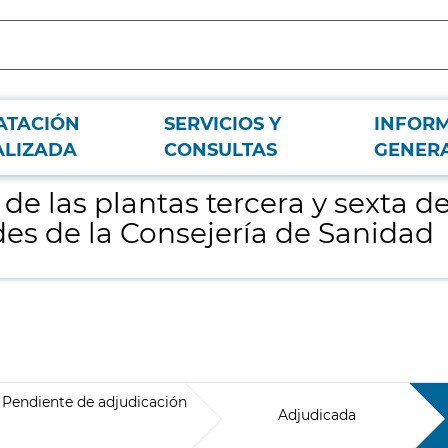
ATACIÓN
SERVICIOS Y
INFOR
Agustín de Foxá 4 en Madrid destinadas a unidades de la Consejería de Sani
ALIZADA
CONSULTAS
GENER
e las plantas tercera y sexta d
es de la Consejería de Sanidad
Pendiente de adjudicación
Adjudicada