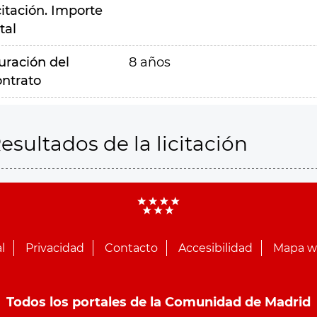
citación. Importe
tal
uración del
8 años
ontrato
esultados de la licitación
l
Privacidad
Contacto
Accesibilidad
Mapa 
Todos los portales de la Comunidad de Madrid