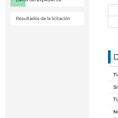
Resultados de la licitación
D
T
S
T
N