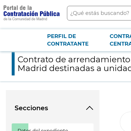
contenido
Buscar
principal
PERFIL DE
CONTR
Menú PCON
2026-3-12
Contrato de arrendamiento de las plantas tercera y sexta de 
CONTRATANTE
CENTR
Contrato de arrendamiento d
Madrid destinadas a unidad
Secciones
Datos del expediente