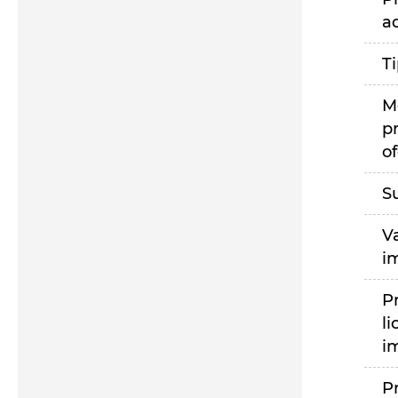
a
T
M
p
of
S
V
i
P
li
i
P