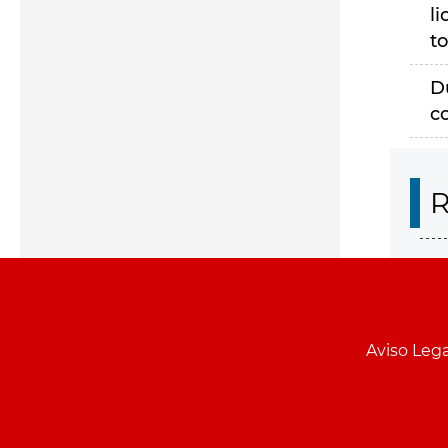
li
to
D
c
R
Aviso Lega
Menu
pie
PCON