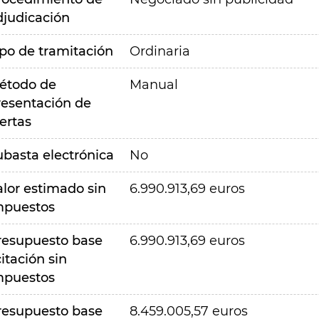
djudicación
ipo de tramitación
Ordinaria
étodo de
Manual
resentación de
ertas
ubasta electrónica
No
alor estimado sin
6.990.913,69 euros
mpuestos
resupuesto base
6.990.913,69 euros
citación sin
mpuestos
resupuesto base
8.459.005,57 euros