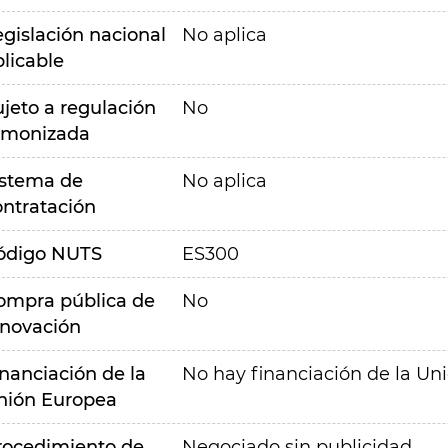
egislación nacional
No aplica
plicable
ujeto a regulación
No
rmonizada
istema de
No aplica
ontratación
ódigo NUTS
ES300
ompra pública de
No
nnovación
inanciación de la
No hay financiación de la Un
nión Europea
rocedimiento de
Negociado sin publicidad