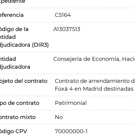
xpediente
eferencia
C5164
ódigo de la
A13037513
ntidad
djudicadora (DIR3)
ntidad
Consejería de Economía, Hac
djudicadora
bjeto del contrato
Contrato de arrendamiento de
Foxá 4 en Madrid destinadas 
ipo de contrato
Patrimonial
ontrato mixto
No
ódigo CPV
70000000-1