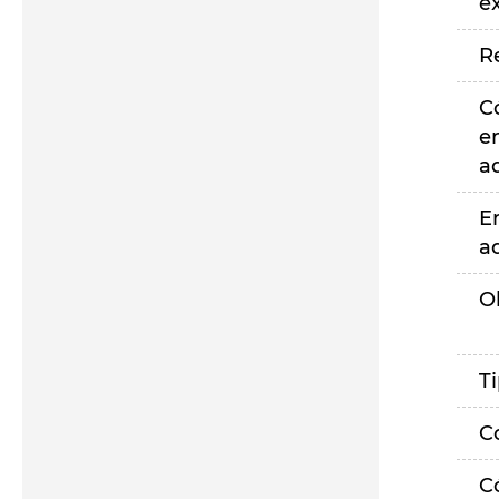
e
R
C
e
a
E
a
O
T
C
C