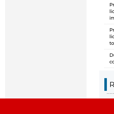
P
li
i
P
li
to
D
c
R