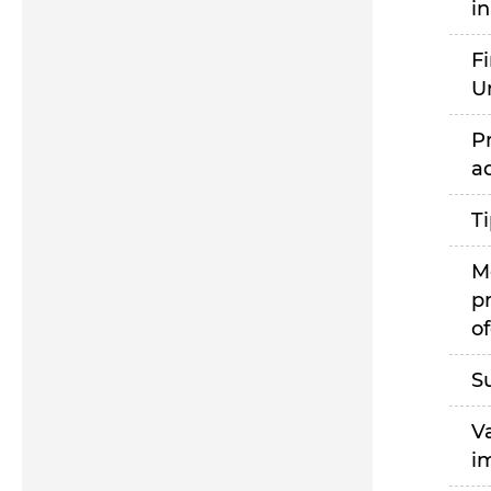
i
F
U
P
a
T
M
p
of
S
V
i