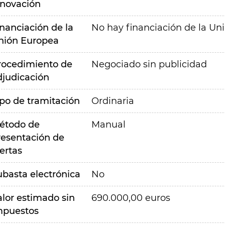
nnovación
inanciación de la
No hay financiación de la Un
nión Europea
rocedimiento de
Negociado sin publicidad
djudicación
ipo de tramitación
Ordinaria
étodo de
Manual
resentación de
ertas
ubasta electrónica
No
alor estimado sin
690.000,00 euros
mpuestos