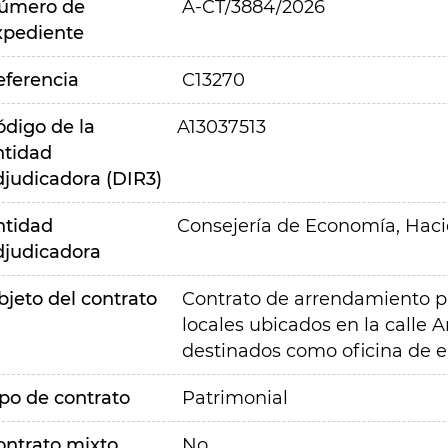
úmero de
A-CT/3884/2026
xpediente
eferencia
C13270
ódigo de la
A13037513
ntidad
djudicadora (DIR3)
ntidad
Consejería de Economía, Hac
djudicadora
bjeto del contrato
Contrato de arrendamiento pa
locales ubicados en la calle 
destinados como oficina de e
ipo de contrato
Patrimonial
ontrato mixto
No