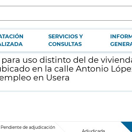
ATACIÓN
SERVICIOS Y
INFOR
elativo a dos locales comerciales del inmueble ubicado en la calle Antonio L
ALIZADA
CONSULTAS
GENER
ara uso distinto del de vivienda
bicado en la calle Antonio Lópe
 empleo en Usera
Pendiente de adjudicación
Adjudicada