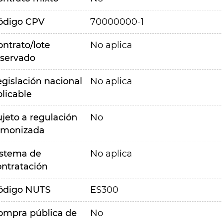
ódigo CPV
70000000-1
ontrato/lote
No aplica
eservado
egislación nacional
No aplica
plicable
ujeto a regulación
No
rmonizada
istema de
No aplica
ontratación
ódigo NUTS
ES300
ompra pública de
No