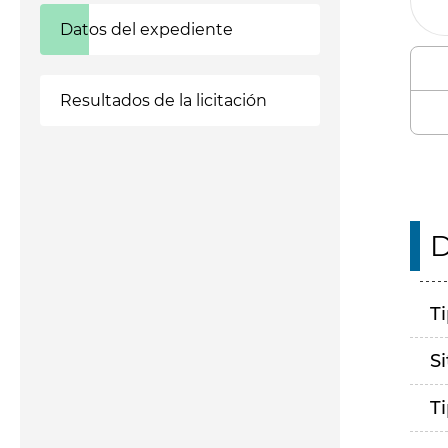
Datos del expediente
Resultados de la licitación
D
T
S
T