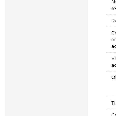
N
e
R
C
e
a
E
a
O
T
C