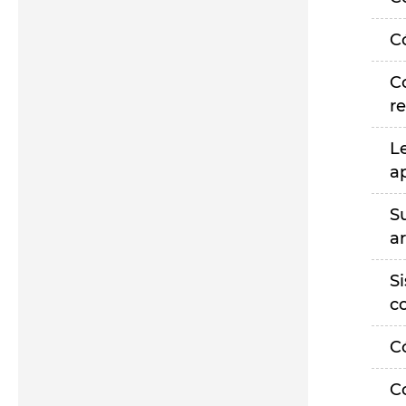
C
C
r
L
a
S
a
S
c
C
C