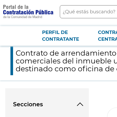
contenido
Buscar
principal
PERFIL DE
CONTR
Menú PCON
2026-3-12
Contrato de arrendamiento para uso distinto del de vivienda r
CONTRATANTE
CENTR
Contrato de arrendamiento p
comerciales del inmueble u
destinado como oficina de
Secciones