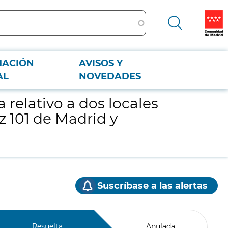
MACIÓN
AVISOS Y
ópez 101 de Madrid y destinado como oficina de empleo en Usera
AL
NOVEDADES
 relativo a dos locales
z 101 de Madrid y
Suscríbase a las alertas
Resuelta
Anulada