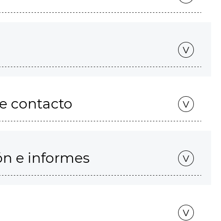
de contacto
ón e informes