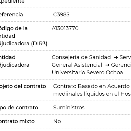
xpediente
eferencia
C3985
ódigo de la
A13013770
ntidad
djudicadora (DIR3)
ntidad
Consejería de Sanidad
Serv
djudicadora
General Asistencial
Gerenci
Universitario Severo Ochoa
bjeto del contrato
Contrato Basado en Acuerdo 
mediinales líquidos en el Hos
ipo de contrato
Suministros
ontrato mixto
No