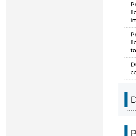
P
li
i
P
li
to
D
c
D
P