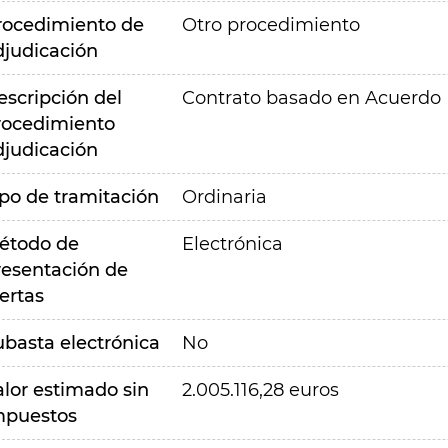
rocedimiento de
Otro procedimiento
djudicación
escripción del
Contrato basado en Acuerdo
rocedimiento
djudicación
ipo de tramitación
Ordinaria
étodo de
Electrónica
resentación de
ertas
ubasta electrónica
No
alor estimado sin
2.005.116,28 euros
mpuestos