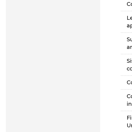
C
L
a
S
a
S
c
C
C
i
F
U