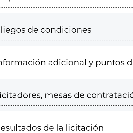
liegos de condiciones
nformación adicional y puntos 
icitadores, mesas de contrataci
esultados de la licitación