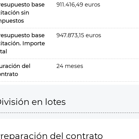
resupuesto base
911.416,49 euros
citación sin
mpuestos
resupuesto base
947.873,15 euros
citación. Importe
tal
uración del
24 meses
ontrato
ivisión en lotes
reparación del contrato