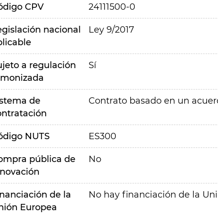
ódigo CPV
24111500-0
egislación nacional
Ley 9/2017
plicable
ujeto a regulación
Sí
rmonizada
istema de
Contrato basado en un acue
ontratación
ódigo NUTS
ES300
ompra pública de
No
nnovación
inanciación de la
No hay financiación de la Un
nión Europea