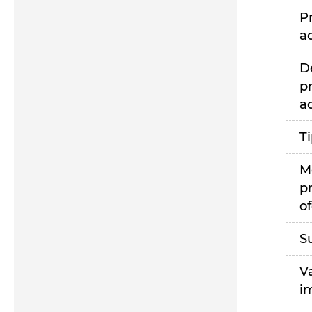
P
a
D
p
a
T
M
p
of
S
V
i