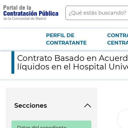
contenido
Buscar
principal
PERFIL DE
CONTR
Menú PCON
2026-3-12
Contrato Basado en Acuerdo Marco para el Suministro de gases
CONTRATANTE
CENTR
Contrato Basado en Acuerd
líquidos en el Hospital Uni
Secciones
Datos del expediente