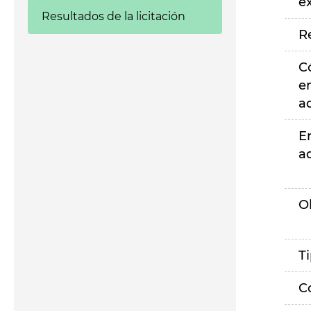
e
Resultados de la licitación
R
C
e
a
E
a
O
T
C