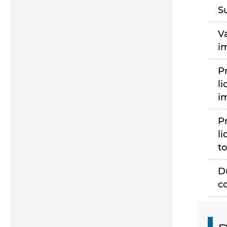
S
V
i
P
li
i
P
li
to
D
c