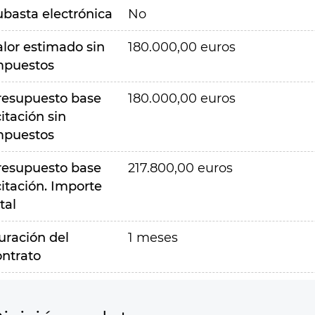
ubasta electrónica
No
alor estimado sin
180.000,00 euros
mpuestos
resupuesto base
180.000,00 euros
citación sin
mpuestos
resupuesto base
217.800,00 euros
citación. Importe
tal
uración del
1 meses
ontrato