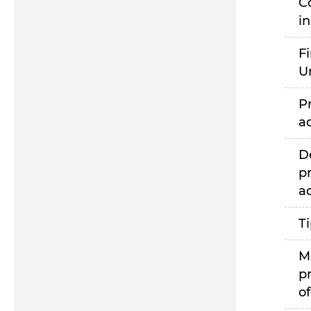
C
i
F
U
P
a
D
p
a
T
M
p
of