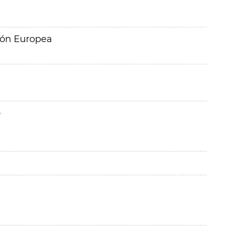
ión Europea
o