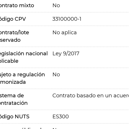
ontrato mixto
No
ódigo CPV
33100000-1
ontrato/lote
No aplica
eservado
egislación nacional
Ley 9/2017
plicable
ujeto a regulación
No
rmonizada
istema de
Contrato basado en un acue
ontratación
ódigo NUTS
ES300