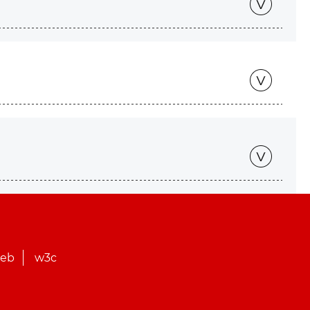
web
w3c