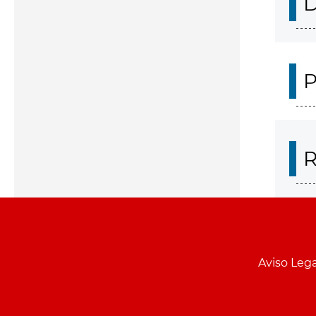
D
P
R
Aviso Lega
Menu
pie