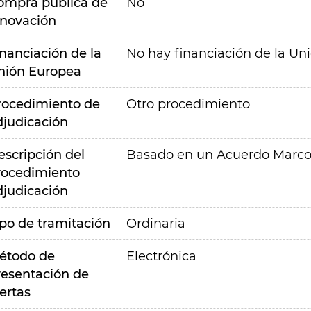
ompra pública de
No
nnovación
inanciación de la
No hay financiación de la Un
nión Europea
rocedimiento de
Otro procedimiento
djudicación
escripción del
Basado en un Acuerdo Marc
rocedimiento
djudicación
ipo de tramitación
Ordinaria
étodo de
Electrónica
resentación de
ertas