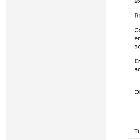
e
R
C
e
a
E
a
O
T