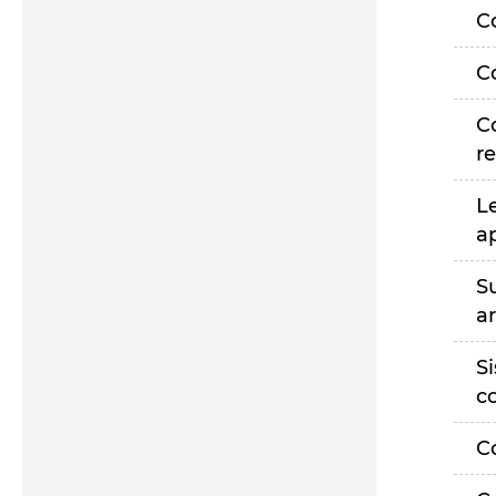
C
C
C
r
L
a
S
a
S
c
C