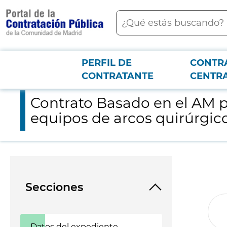
contenido
Buscar
principal
PERFIL DE
CONTR
Menú PCON
2026-3-12
Contrato Basado en el AM para el suministro respetuoso con el
CONTRATANTE
CENTR
Contrato Basado en el AM p
equipos de arcos quirúrgico
Secciones
Datos del expediente