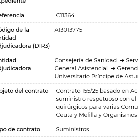
xpediente
eferencia
C11364
ódigo de la
A13013775
ntidad
djudicadora (DIR3)
ntidad
Consejería de Sanidad
Serv
djudicadora
General Asistencial
Gerenci
Universitario Príncipe de Astu
bjeto del contrato
Contrato 155/25 basado en A
suministro respetuoso con el
quirúrgicos para varias Com
Ceuta y Melilla y Organismos
ipo de contrato
Suministros