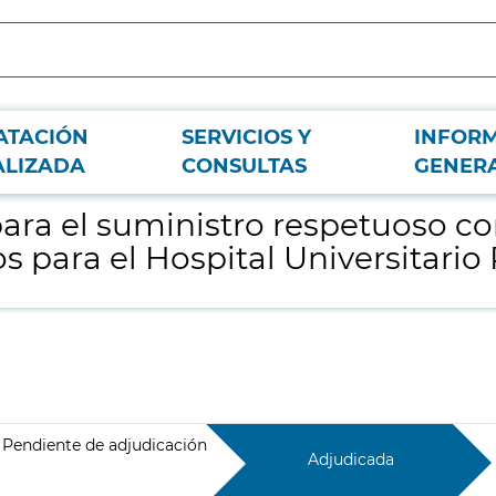
ATACIÓN
SERVICIOS Y
INFOR
 medio ambiente, de equipos de arcos quirúrgicos para el Hospital Universita
ALIZADA
CONSULTAS
GENER
ara el suministro respetuoso c
s para el Hospital Universitario 
Pendiente de adjudicación
Adjudicada