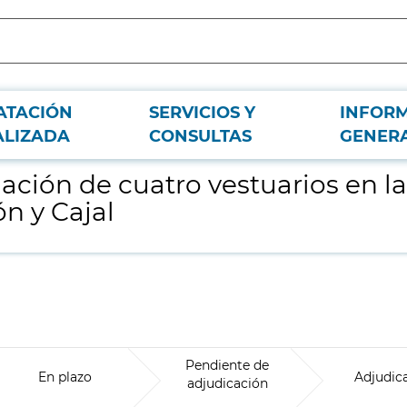
ATACIÓN
SERVICIOS Y
INFOR
anta sótano -4 del Hospital Universitario Ramón y Cajal
ALIZADA
CONSULTAS
GENER
ción de cuatro vestuarios en la
n y Cajal
Pendiente de
En plazo
Adjudic
adjudicación