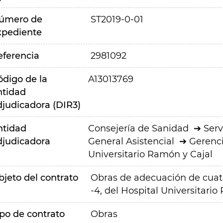
úmero de
ST2019-0-01
xpediente
eferencia
2981092
ódigo de la
A13013769
ntidad
djudicadora (DIR3)
ntidad
Consejería de Sanidad
Serv
djudicadora
General Asistencial
Gerenci
Universitario Ramón y Cajal
bjeto del contrato
Obras de adecuación de cuatr
-4, del Hospital Universitario
ipo de contrato
Obras