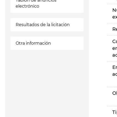
Tablón de anuncios
electrónico
N
e
Resultados de la licitación
R
C
Otra información
e
a
E
a
O
T