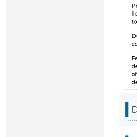
P
li
to
D
c
F
d
of
d
D