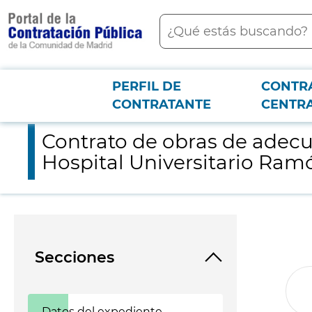
contenido
Buscar
principal
PERFIL DE
CONTR
Menú PCON
2026-3-12
Contrato de obras de adecuación de cuatro vestuarios en la pl
CONTRATANTE
CENTR
Contrato de obras de adecua
Hospital Universitario Ramó
Secciones
Datos del expediente