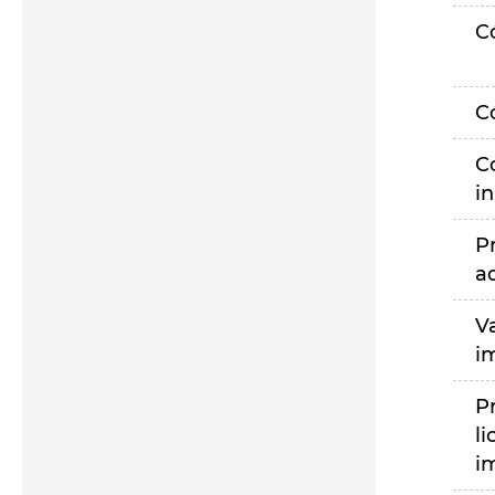
C
C
C
i
P
a
V
i
P
li
i