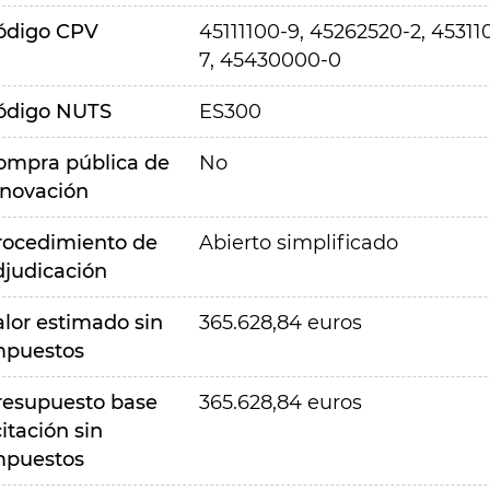
ódigo CPV
45111100-9, 45262520-2, 4531
7, 45430000-0
ódigo NUTS
ES300
ompra pública de
No
nnovación
rocedimiento de
Abierto simplificado
djudicación
alor estimado sin
365.628,84 euros
mpuestos
resupuesto base
365.628,84 euros
citación sin
mpuestos