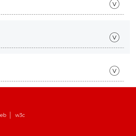
web
w3c