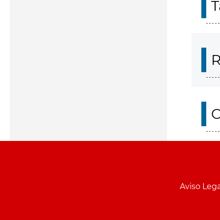
T
R
O
Aviso Lega
Menu
pie