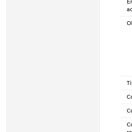
E
a
O
T
C
C
C