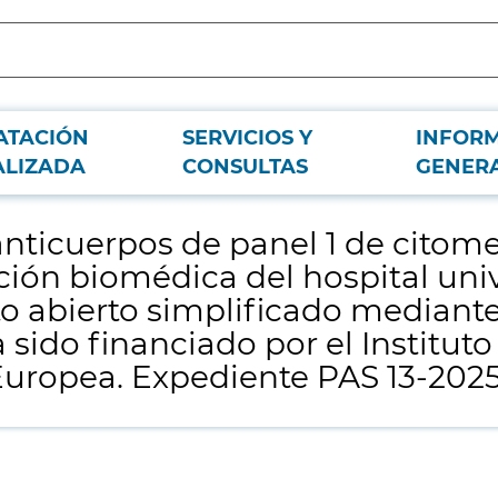
ATACIÓN
SERVICIOS Y
INFOR
 espectral, para la fundación para la investigación biomédica del hospital uni
ALIZADA
CONSULTAS
GENER
ado por el Instituto de Salud Carlos III y cofinanciado por la Unión Europea. E
nticuerpos de panel 1 de citomet
ión biomédica del hospital unive
 abierto simplificado mediante p
sido financiado por el Instituto 
Europea. Expediente PAS 13-2025