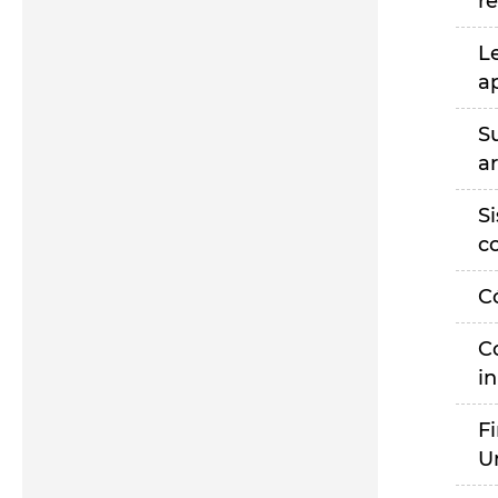
r
L
a
S
a
S
c
C
C
i
F
U