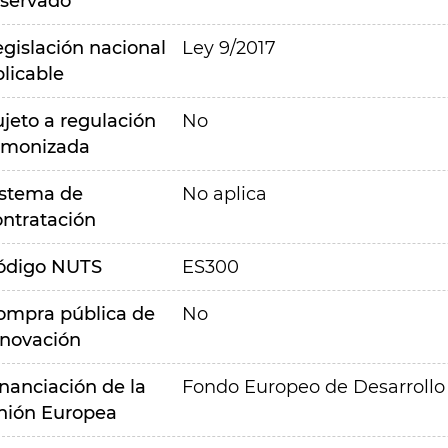
eservado
egislación nacional
Ley 9/2017
plicable
ujeto a regulación
No
rmonizada
istema de
No aplica
ontratación
ódigo NUTS
ES300
ompra pública de
No
nnovación
inanciación de la
Fondo Europeo de Desarrollo
nión Europea