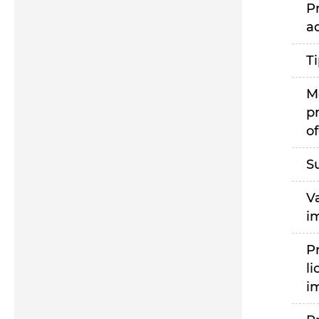
P
a
T
M
p
of
S
V
i
P
li
i