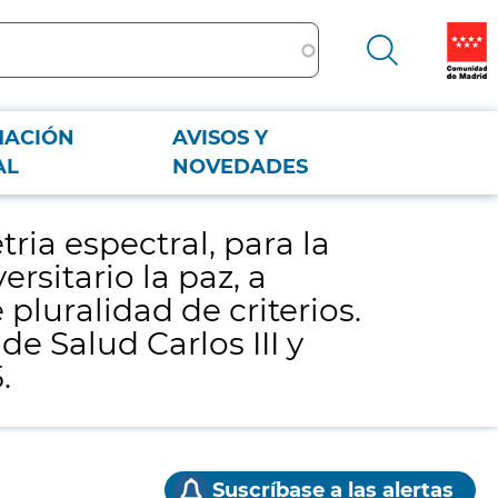
MACIÓN
AVISOS Y
versitario la paz, a adjudicar por procedimiento abierto simplificado
AL
NOVEDADES
xpediente PAS 13-2025.
ria espectral, para la
rsitario la paz, a
luralidad de criterios.
de Salud Carlos III y
.
Suscríbase a las alertas