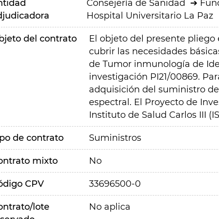
ntidad
Consejería de Sanidad
Fund
djudicadora
Hospital Universitario La Paz
bjeto del contrato
El objeto del presente pliego
cubrir las necesidades básica
de Tumor inmunología de Idea
investigación PI21/00869. Para
adquisición del suministro de
espectral. El Proyecto de Inv
Instituto de Salud Carlos III (
ipo de contrato
Suministros
ontrato mixto
No
ódigo CPV
33696500-0
ontrato/lote
No aplica