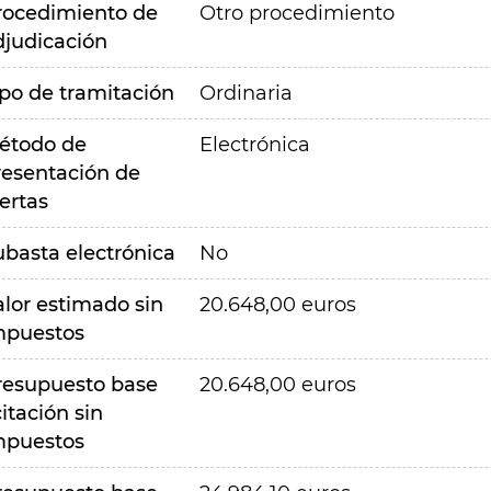
rocedimiento de
Otro procedimiento
djudicación
ipo de tramitación
Ordinaria
étodo de
Electrónica
resentación de
ertas
ubasta electrónica
No
alor estimado sin
20.648,00 euros
mpuestos
resupuesto base
20.648,00 euros
citación sin
mpuestos