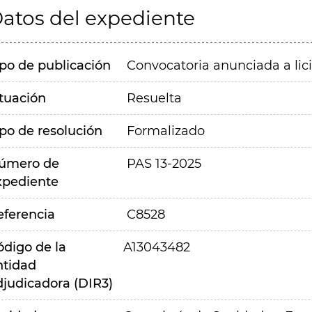
atos del expediente
ipo de publicación
Convocatoria anunciada a lic
ituación
Resuelta
ipo de resolución
Formalizado
úmero de
PAS 13-2025
xpediente
eferencia
C8528
ódigo de la
A13043482
ntidad
djudicadora (DIR3)