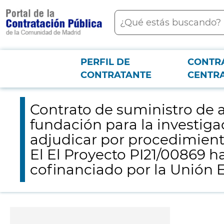
contenido
Buscar
principal
PERFIL DE
CONTR
Menú PCON
2026-3-12
Contrato de suministro de anticuerpos de panel 1 de citometria
CONTRATANTE
CENTR
mediante pluralidad de criterios. El El Proyecto PI21/00869 ha sido financi
Contrato de suministro de a
fundación para la investigac
adjudicar por procedimiento
El El Proyecto PI21/00869 ha 
cofinanciado por la Unión 