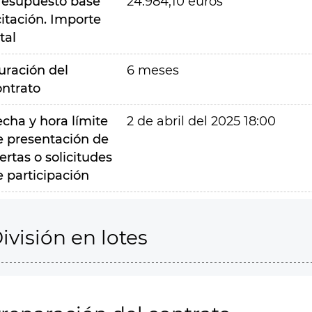
resupuesto base
24.984,10 euros
citación. Importe
tal
uración del
6 meses
ontrato
echa y hora límite
2 de abril del 2025 18:00
e presentación de
ertas o solicitudes
e participación
ivisión en lotes