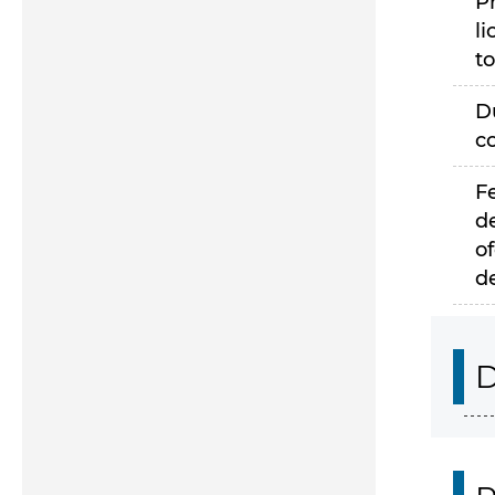
P
li
to
D
c
F
d
of
d
D