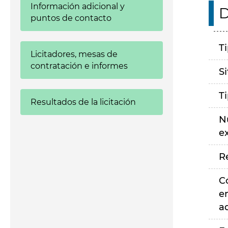
Información adicional y
D
puntos de contacto
T
Licitadores, mesas de
contratación e informes
S
T
Resultados de la licitación
N
e
R
C
e
a