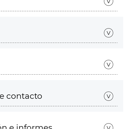
de contacto
ón e informes