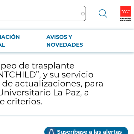
MACIÓN
AVISOS Y
CHILD”, y su servicio de soporte, alojamiento, mantenimiento e
AL
NOVEDADES
abierto mediante pluralidad de criterios.
opeo de trasplante
TCHILD”, y su servicio
de actualizaciones, para
niversitario La Paz, a
 criterios.
Suscríbase a las alertas