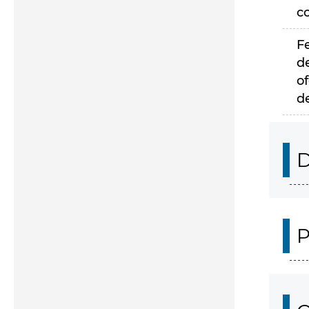
c
F
d
of
d
D
P