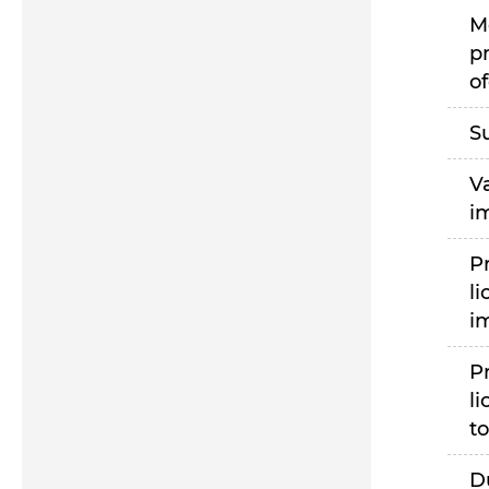
M
p
of
S
V
i
P
li
i
P
li
to
D