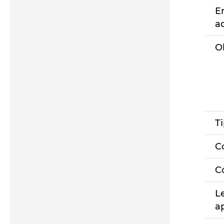
E
a
O
T
C
C
L
a