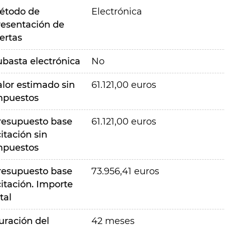
étodo de
Electrónica
resentación de
ertas
ubasta electrónica
No
alor estimado sin
61.121,00 euros
mpuestos
resupuesto base
61.121,00 euros
citación sin
mpuestos
resupuesto base
73.956,41 euros
citación. Importe
tal
uración del
42 meses