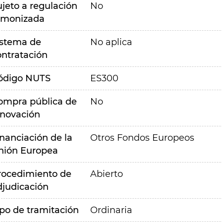
ujeto a regulación
No
rmonizada
istema de
No aplica
ontratación
ódigo NUTS
ES300
ompra pública de
No
nnovación
inanciación de la
Otros Fondos Europeos
nión Europea
rocedimiento de
Abierto
djudicación
ipo de tramitación
Ordinaria