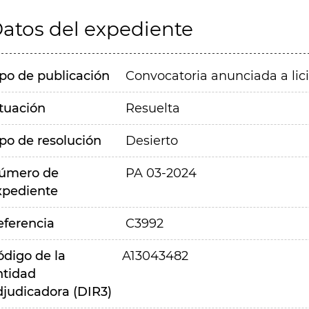
atos del expediente
ipo de publicación
Convocatoria anunciada a lic
ituación
Resuelta
ipo de resolución
Desierto
úmero de
PA 03-2024
xpediente
eferencia
C3992
ódigo de la
A13043482
ntidad
djudicadora (DIR3)