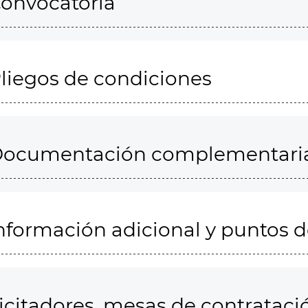
onvocatoria
liegos de condiciones
ocumentación complementari
nformación adicional y puntos 
icitadores, mesas de contrataci