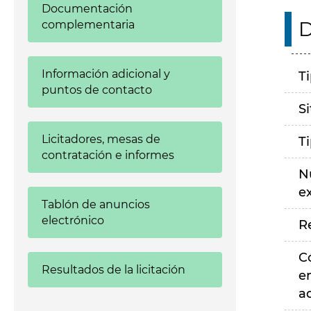
Documentación
D
complementaria
Información adicional y
T
puntos de contacto
S
Licitadores, mesas de
T
contratación e informes
N
e
Tablón de anuncios
electrónico
R
C
Resultados de la licitación
e
a