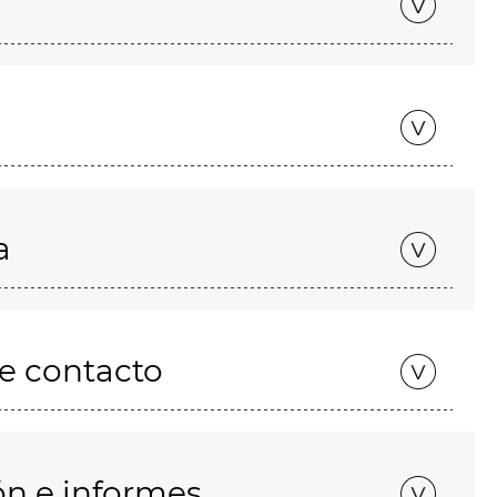
a
de contacto
ón e informes