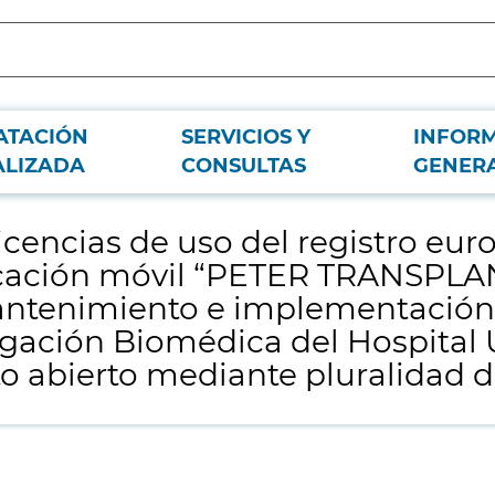
ATACIÓN
SERVICIOS Y
INFOR
eo de trasplante pediátrico (PETER) y la aplicación móvil “PETER TRANSPLANT
ALIZADA
CONSULTAS
GENER
n Biomédica del Hospital Universitario La Paz, a adjudicar por procedimiento 
icencias de uso del registro eur
licación móvil “PETER TRANSPLAN
antenimiento e implementación 
igación Biomédica del Hospital U
 abierto mediante pluralidad de