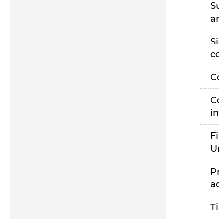
S
a
S
c
C
C
i
F
U
P
a
T