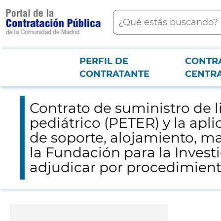
contenido
Buscar
principal
PERFIL DE
CONTR
Menú PCON
2026-3-12
Contrato de suministro de licencias de uso del registro europ
CONTRATANTE
CENTR
implementación de actualizaciones, para la Fundación para la Investigació
Contrato de suministro de l
pediátrico (PETER) y la ap
de soporte, alojamiento, m
la Fundación para la Invest
adjudicar por procedimiento