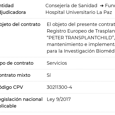
ntidad
Consejería de Sanidad
Fund
djudicadora
Hospital Universitario La Paz
bjeto del contrato
El objeto del presente contrat
Registro Europeo de Trasplant
“PETER TRANSPLANTCHILD”, y 
mantenimiento e implementac
para la Investigación Biomédi
ipo de contrato
Servicios
ontrato mixto
Sí
ódigo CPV
30211300-4
egislación nacional
Ley 9/2017
plicable