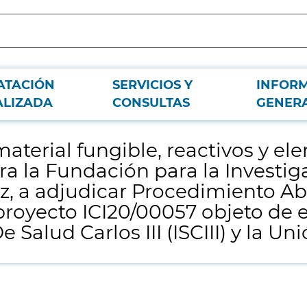
ATACIÓN
SERVICIOS Y
INFOR
ntos necesarios para el trabajo en laboratorio, para la Fundación para la Inve
ALIZADA
CONSULTAS
GENER
20/00057 objeto de este contrato está financiado por el Instituto De Salud Carl
aterial fungible, reactivos y e
para la Fundación para la Invest
az, a adjudicar Procedimiento Ab
 proyecto ICI20/00057 objeto de 
e Salud Carlos III (ISCIII) y la U