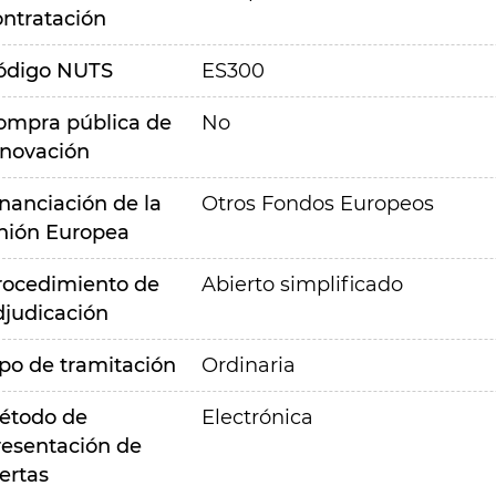
ontratación
ódigo NUTS
ES300
ompra pública de
No
nnovación
inanciación de la
Otros Fondos Europeos
nión Europea
rocedimiento de
Abierto simplificado
djudicación
ipo de tramitación
Ordinaria
étodo de
Electrónica
resentación de
ertas