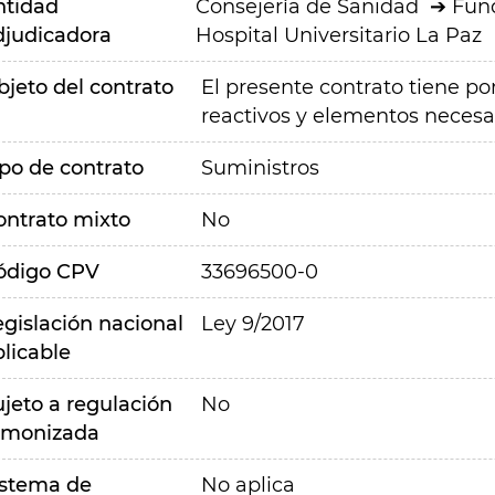
ntidad
Consejería de Sanidad
Fund
djudicadora
Hospital Universitario La Paz
bjeto del contrato
El presente contrato tiene por
reactivos y elementos necesar
ipo de contrato
Suministros
ontrato mixto
No
ódigo CPV
33696500-0
egislación nacional
Ley 9/2017
plicable
ujeto a regulación
No
rmonizada
istema de
No aplica