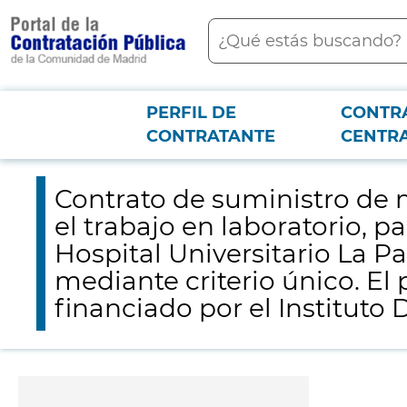
contenido
Buscar
principal
PERFIL DE
CONTR
Menú PCON
2026-3-12
Contrato de suministro de material fungible, reactivos y eleme
CONTRATANTE
CENTR
Procedimiento Abierto Simplificado mediante criterio único. El proyecto ICI
Contrato de suministro de m
el trabajo en laboratorio, 
Hospital Universitario La P
mediante criterio único. El
financiado por el Instituto D