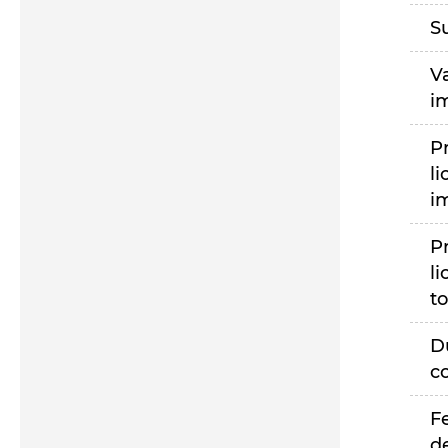
S
V
i
P
li
i
P
li
to
D
c
F
d