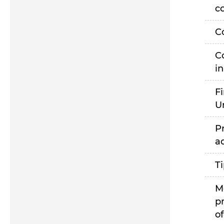
c
C
C
i
F
U
P
a
T
M
p
of