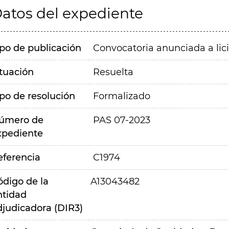
atos del expediente
ipo de publicación
Convocatoria anunciada a lic
ituación
Resuelta
ipo de resolución
Formalizado
úmero de
PAS 07-2023
xpediente
eferencia
C1974
ódigo de la
A13043482
ntidad
djudicadora (DIR3)