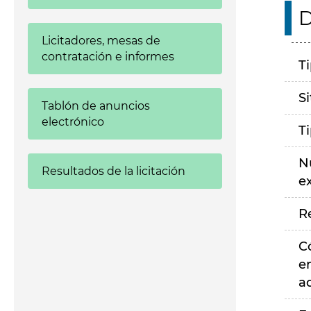
D
Licitadores, mesas de
contratación e informes
T
S
Tablón de anuncios
electrónico
T
N
Resultados de la licitación
e
R
C
e
a