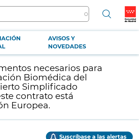
MACIÓN
AVISOS Y
stigación Biomédica del Hospital Universitario La Paz, a adjudicar
AL
NOVEDADES
os III (ISCIII) y la Unión Europea.
lementos necesarios para
igación Biomédica del
ierto Simplificado
este contrato está
nión Europea.
Suscríbase a las alertas