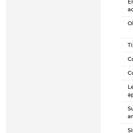
E
a
O
T
C
C
L
a
S
a
S