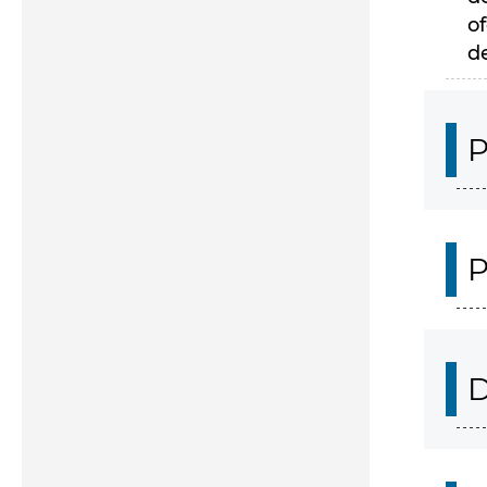
of
d
P
P
D