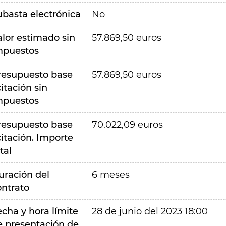
ubasta electrónica
No
alor estimado sin
57.869,50 euros
mpuestos
resupuesto base
57.869,50 euros
citación sin
mpuestos
resupuesto base
70.022,09 euros
citación. Importe
tal
uración del
6 meses
ontrato
echa y hora límite
28 de junio del 2023 18:00
e presentación de