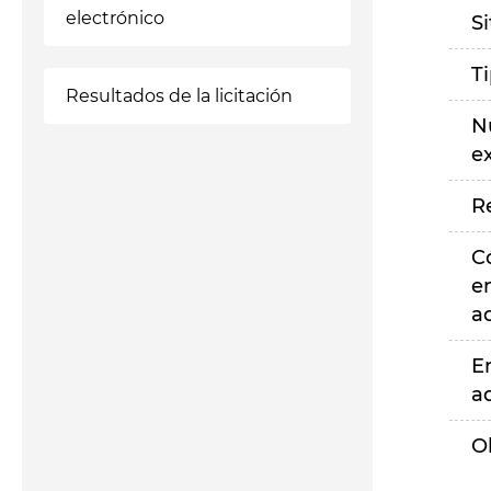
electrónico
S
T
Resultados de la licitación
N
e
R
C
e
a
E
a
O