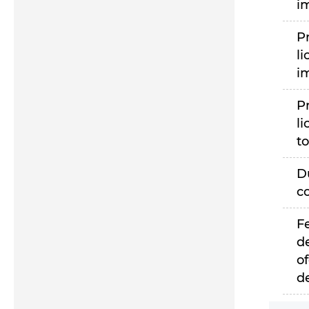
i
P
li
i
P
li
to
D
c
F
d
of
d