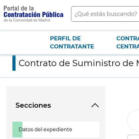
contenido
Buscar
principal
PERFIL DE
CONTR
Menú PCON
2026-3-12
Contrato de Suministro de Material de Imprenta para Radio Tel
CONTRATANTE
CENTR
Contrato de Suministro de M
Secciones
Datos del expediente