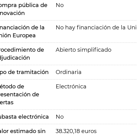
ompra pública de
No
nnovación
inanciación de la
No hay financiación de la Un
nión Europea
rocedimiento de
Abierto simplificado
djudicación
ipo de tramitación
Ordinaria
étodo de
Electrónica
resentación de
ertas
ubasta electrónica
No
alor estimado sin
38.320,18 euros