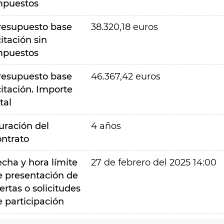
mpuestos
resupuesto base
38.320,18 euros
citación sin
mpuestos
resupuesto base
46.367,42 euros
citación. Importe
tal
uración del
4 años
ontrato
echa y hora límite
27 de febrero del 2025 14:00
e presentación de
ertas o solicitudes
e participación