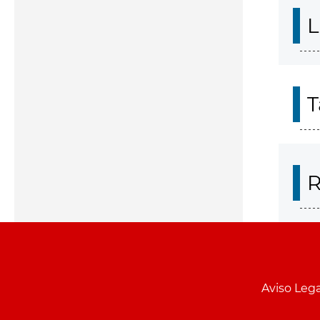
L
T
R
Aviso Lega
Menu