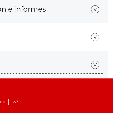
ón e informes
web
w3c