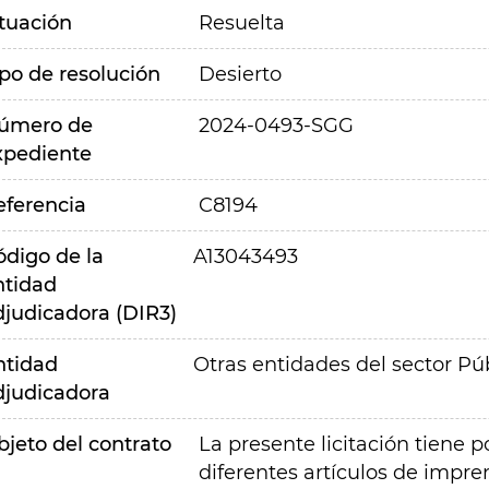
ituación
Resuelta
ipo de resolución
Desierto
úmero de
2024-0493-SGG
xpediente
eferencia
C8194
ódigo de la
A13043493
ntidad
djudicadora (DIR3)
ntidad
Otras entidades del sector Pú
djudicadora
bjeto del contrato
La presente licitación tiene p
diferentes artículos de impre