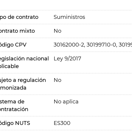
ipo de contrato
Suministros
ontrato mixto
No
ódigo CPV
30162000-2, 30199710-0, 3019
egislación nacional
Ley 9/2017
plicable
ujeto a regulación
No
rmonizada
istema de
No aplica
ontratación
ódigo NUTS
ES300