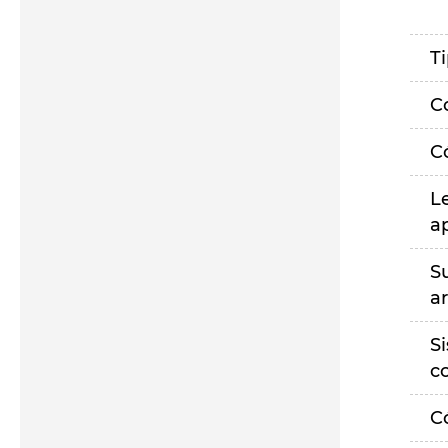
T
C
C
L
a
S
a
S
c
C