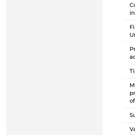
C
i
F
U
P
a
T
M
p
of
S
V