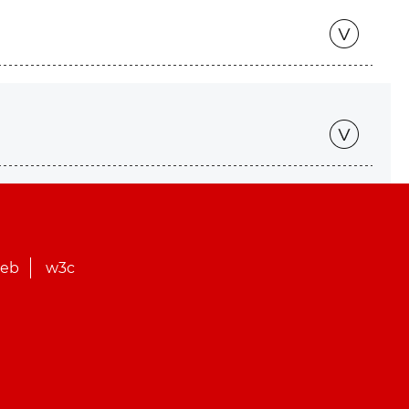
web
w3c