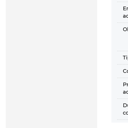
E
a
O
T
C
P
a
D
c