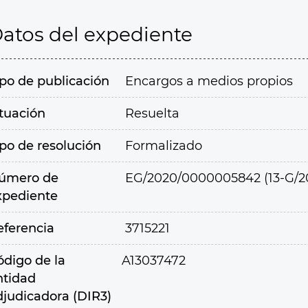
atos del expediente
ipo de publicación
Encargos a medios propios
ituación
Resuelta
ipo de resolución
Formalizado
úmero de
EG/2020/0000005842 (13-G/2
xpediente
eferencia
3715221
ódigo de la
A13037472
ntidad
djudicadora (DIR3)