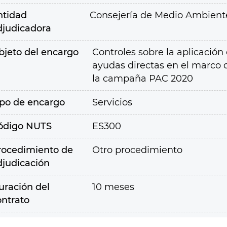
ntidad
Consejería de Medio Ambiente,
djudicadora
bjeto del encargo
Controles sobre la aplicación 
ayudas directas en el marco 
la campaña PAC 2020
ipo de encargo
Servicios
ódigo NUTS
ES300
rocedimiento de
Otro procedimiento
djudicación
uración del
10 meses
ontrato