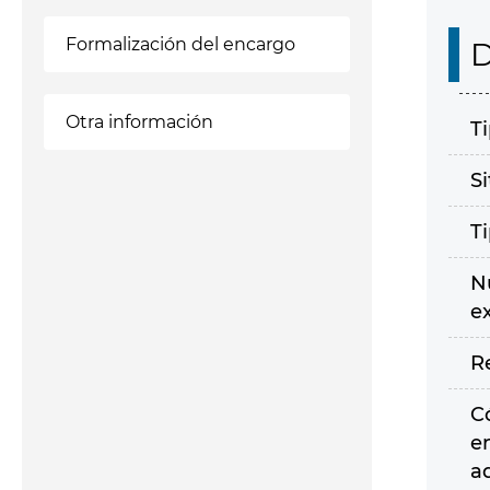
Formalización del encargo
D
Otra información
T
S
T
N
e
R
C
e
a