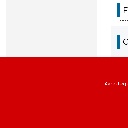
F
O
Aviso Lega
Menu
pie
PCON