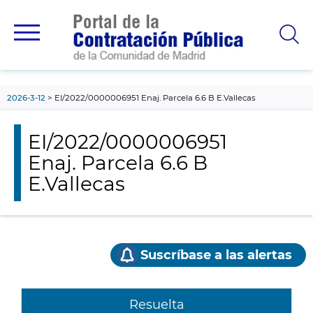
contenido
principal
2026-3-12
EI/2022/0000006951 Enaj. Parcela 6.6 B E.Vallecas
EI/2022/0000006951
Enaj. Parcela 6.6 B
E.Vallecas
Suscríbase a las alertas
Resuelta