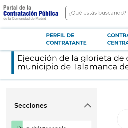
contenido
Buscar
principal
PERFIL DE
CONTR
Menú PCON
2026-3-12
Ejecución de la glorieta de conexión de la UE-17 y UE-18 con l
CONTRATANTE
CENTR
Ejecución de la glorieta de 
municipio de Talamanca d
Secciones
Datos del expediente