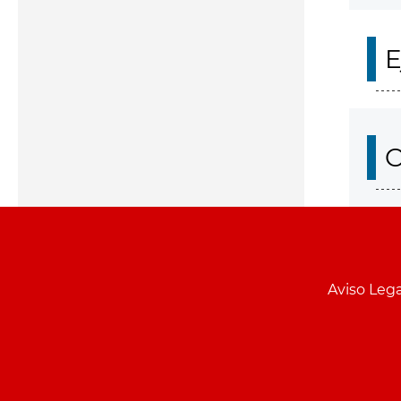
E
O
Aviso Lega
Menu
pie
PCON