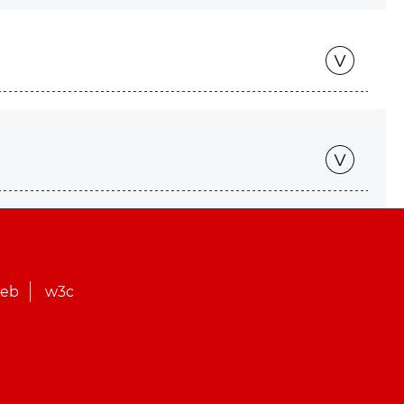
web
w3c