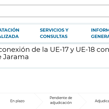
ATACIÓN
SERVICIOS Y
INFOR
a carretera M-103, en el municipio de Talamanca de Jarama
ALIZADA
CONSULTAS
GENER
conexión de la UE-17 y UE-18 con 
e Jarama
Pendiente de
En plazo
Adjudic
adjudicación