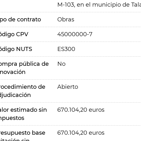
M-103, en el municipio de T
ipo de contrato
Obras
ódigo CPV
45000000-7
ódigo NUTS
ES300
ompra pública de
No
nnovación
rocedimiento de
Abierto
djudicación
alor estimado sin
670.104,20 euros
mpuestos
resupuesto base
670.104,20 euros