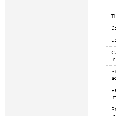
T
C
C
C
i
P
a
V
i
P