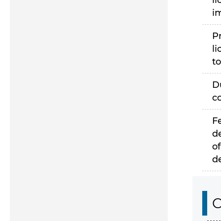
li
i
P
li
to
D
c
F
d
of
d
C