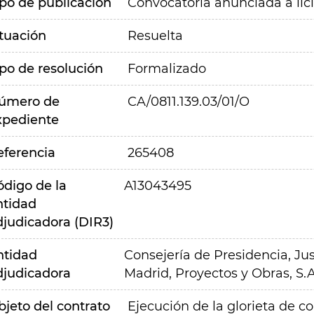
ipo de publicación
Convocatoria anunciada a lic
ituación
Resuelta
ipo de resolución
Formalizado
úmero de
CA/0811.139.03/01/O
xpediente
eferencia
265408
ódigo de la
A13043495
ntidad
djudicadora (DIR3)
ntidad
Consejería de Presidencia, Jus
djudicadora
Madrid, Proyectos y Obras, S.A
bjeto del contrato
Ejecución de la glorieta de co