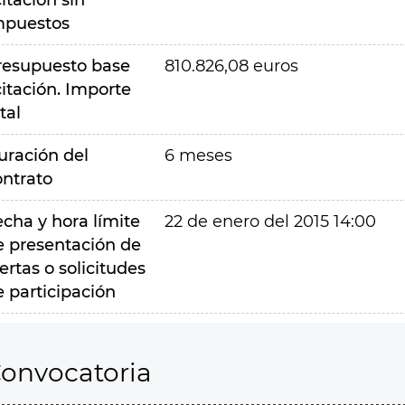
citación sin
mpuestos
resupuesto base
810.826,08 euros
citación. Importe
tal
uración del
6 meses
ontrato
echa y hora límite
22 de enero del 2015 14:00
e presentación de
ertas o solicitudes
e participación
onvocatoria