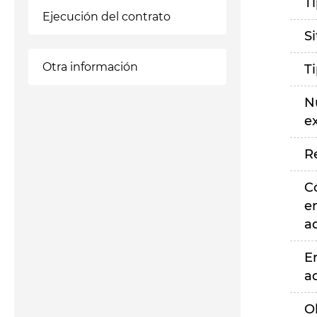
T
Ejecución del contrato
S
Otra información
T
N
e
R
C
e
a
E
a
O