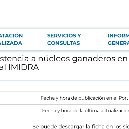
ATACIÓN
SERVICIOS Y
INFOR
Finca "La Chimenea" de Aranjuez, perteneciente al IMIDRA
ALIZADA
CONSULTAS
GENER
stencia a núcleos ganaderos en
 al IMIDRA
Fecha y hora de publicación en el Porta
Fecha y hora de la última actualización
Se puede descargar la ficha en los si