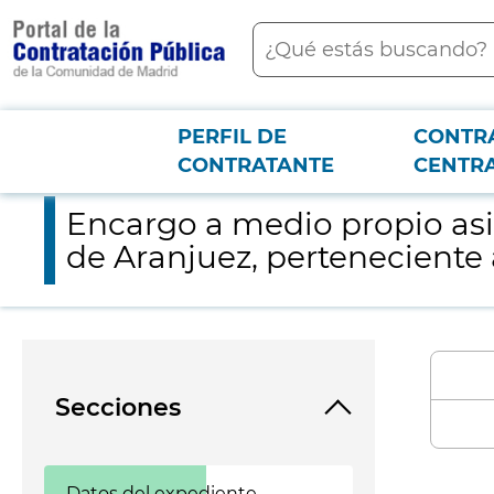
contenido
Buscar
principal
PERFIL DE
CONTR
Menú PCON
2026-3-12
Encargo a medio propio asistencia a núcleos ganaderos en la 
CONTRATANTE
CENTR
Encargo a medio propio asi
de Aranjuez, perteneciente
Secciones
Datos del expediente