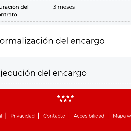
uración del
3 meses
ontrato
ormalización del encargo
jecución del encargo
l
Privacidad
Contacto
Accesibilidad
Mapa 