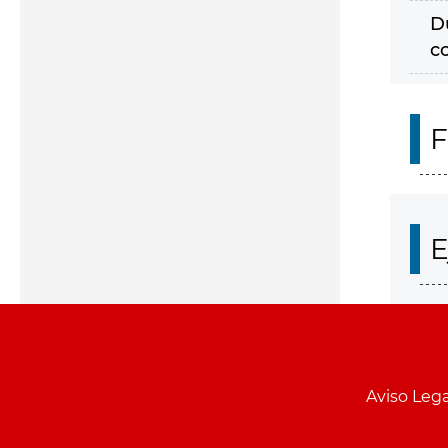
D
c
F
E
Aviso Lega
Menu
pie