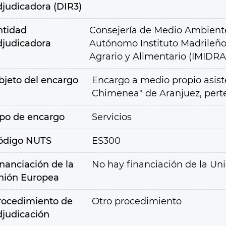
djudicadora (DIR3)
ntidad
Consejería de Medio Ambiente,
djudicadora
Autónomo Instituto Madrileño 
Agrario y Alimentario (IMIDRA
bjeto del encargo
Encargo a medio propio asist
Chimenea" de Aranjuez, pert
ipo de encargo
Servicios
ódigo NUTS
ES300
inanciación de la
No hay financiación de la Un
nión Europea
rocedimiento de
Otro procedimiento
djudicación