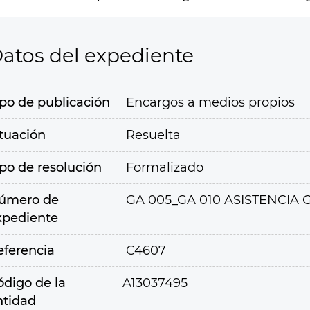
atos del expediente
ipo de publicación
Encargos a medios propios
ituación
Resuelta
ipo de resolución
Formalizado
úmero de
GA 005_GA 010 ASISTENCI
xpediente
eferencia
C4607
ódigo de la
A13037495
ntidad