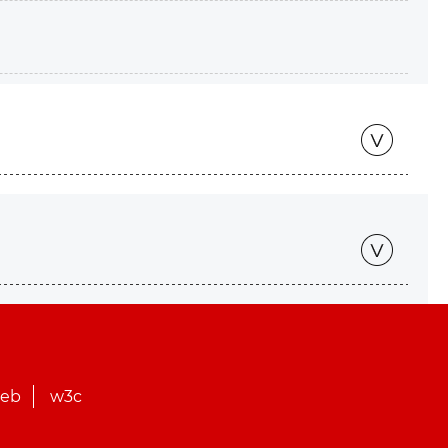
web
w3c