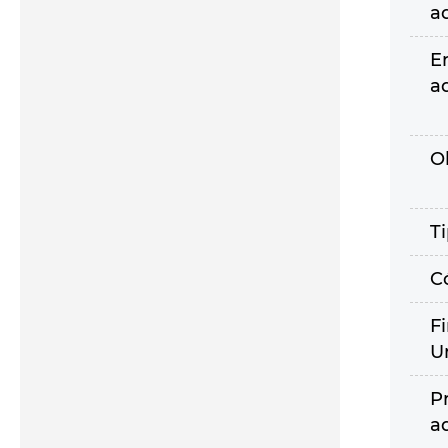
a
E
a
O
T
C
F
U
P
a