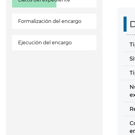
Formalización del encargo
D
Ejecución del encargo
T
S
T
N
e
R
C
e