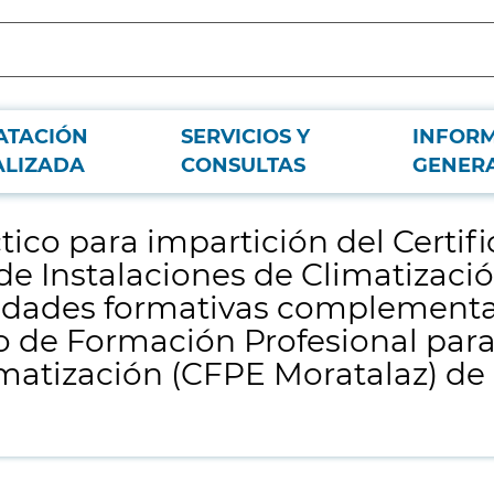
ATACIÓN
SERVICIOS Y
INFOR
o de Profesionalidad "Montaje y Mantenimiento de Instalaciones de Climatizac
ALIZADA
CONSULTAS
GENER
ión Profesional para el Empleo en Tecnologías del Frío y la Climatización (CF
ico para impartición del Certif
e Instalaciones de Climatizació
lidades formativas complementar
ro de Formación Profesional par
limatización (CFPE Moratalaz) de