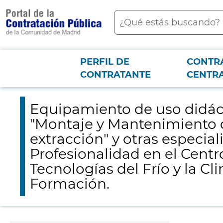
contenido
Buscar
principal
PERFIL DE
CONTR
Menú PCON
2026-3-12
Equipamiento de uso didáctico para impartición del Certificad
CONTRATANTE
CENTR
complementarias al Certificado de Profesionalidad en el Centro de Formac
Equipamiento de uso didáct
"Montaje y Mantenimiento d
extracción" y otras especia
Profesionalidad en el Cent
Tecnologías del Frío y la C
Formación.