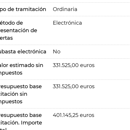
ipo de tramitación
Ordinaria
étodo de
Electrónica
resentación de
ertas
ubasta electrónica
No
alor estimado sin
331.525,00 euros
mpuestos
resupuesto base
331.525,00 euros
citación sin
mpuestos
resupuesto base
401.145,25 euros
citación. Importe