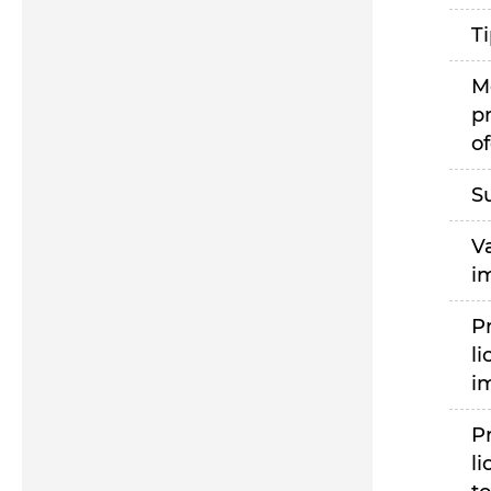
T
M
p
of
S
V
i
P
li
i
P
li