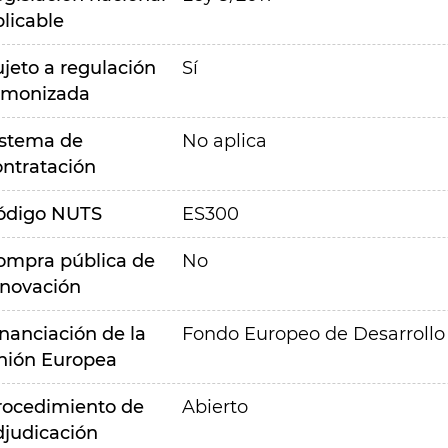
plicable
ujeto a regulación
Sí
rmonizada
istema de
No aplica
ontratación
ódigo NUTS
ES300
ompra pública de
No
nnovación
inanciación de la
Fondo Europeo de Desarrollo
nión Europea
rocedimiento de
Abierto
djudicación