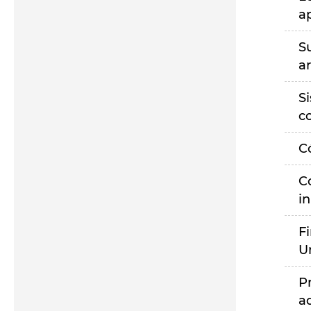
a
S
a
S
c
C
C
i
F
U
P
a