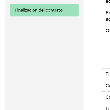
a
Finalización del contrato
E
a
O
T
C
C
L