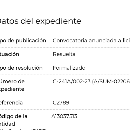
atos del expediente
ipo de publicación
Convocatoria anunciada a lic
ituación
Resuelta
ipo de resolución
Formalizado
úmero de
C-241A/002-23 (A/SUM-02206
xpediente
eferencia
C2789
ódigo de la
A13037513
ntidad