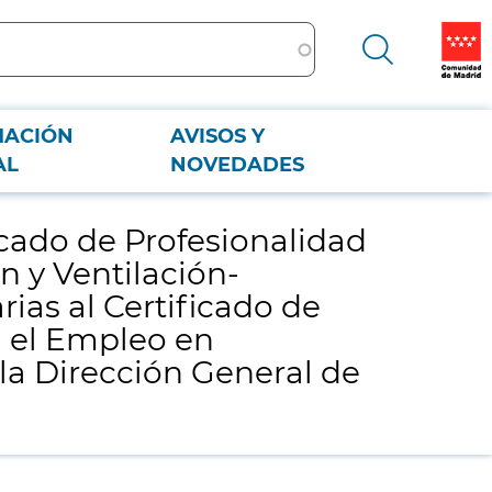
MACIÓN
AVISOS Y
ión y Ventilación-extracción" y otras especialidades formativas
AL
NOVEDADES
PE Moratalaz) de la Dirección General de Formación.
icado de Profesionalidad
n y Ventilación-
ias al Certificado de
a el Empleo en
 la Dirección General de