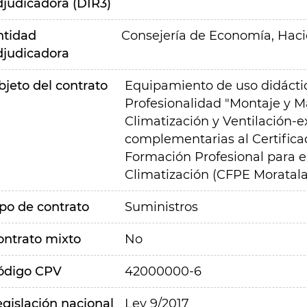
djudicadora (DIR3)
ntidad
Consejería de Economía, Hac
djudicadora
bjeto del contrato
Equipamiento de uso didáctic
Profesionalidad "Montaje y M
Climatización y Ventilación-e
complementarias al Certifica
Formación Profesional para el
Climatización (CFPE Moratala
ipo de contrato
Suministros
ontrato mixto
No
ódigo CPV
42000000-6
egislación nacional
Ley 9/2017