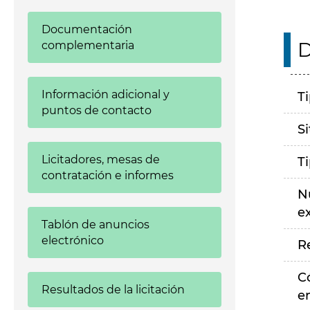
Documentación
D
complementaria
Información adicional y
T
puntos de contacto
S
Licitadores, mesas de
T
contratación e informes
N
e
Tablón de anuncios
electrónico
R
C
Resultados de la licitación
e