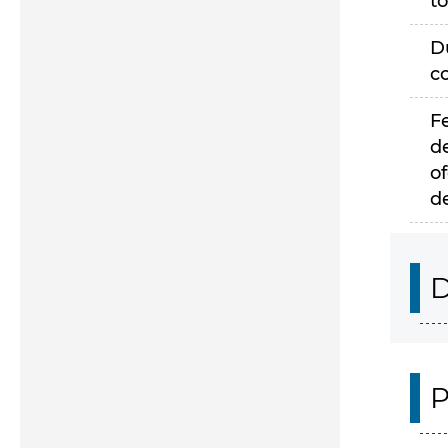
to
D
c
F
d
of
d
D
P