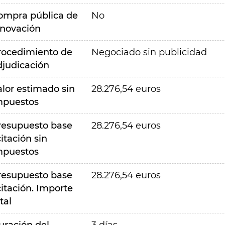
ompra pública de
No
nnovación
rocedimiento de
Negociado sin publicidad
djudicación
alor estimado sin
28.276,54 euros
mpuestos
resupuesto base
28.276,54 euros
citación sin
mpuestos
resupuesto base
28.276,54 euros
citación. Importe
tal