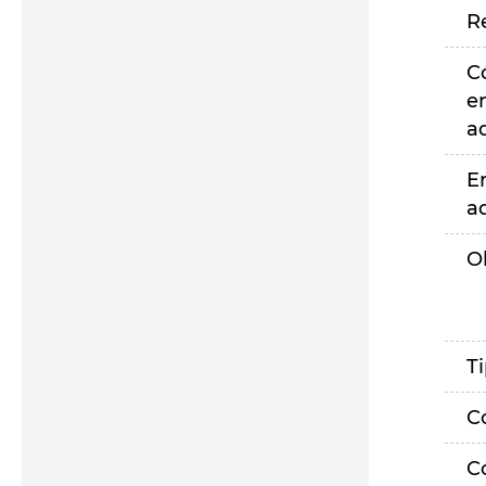
R
C
e
a
E
a
O
T
C
C