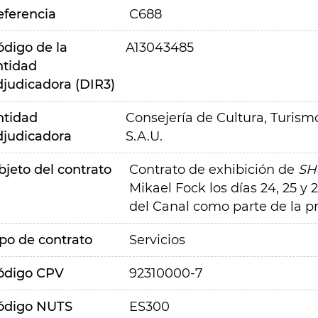
eferencia
C688
ódigo de la
A13043485
ntidad
djudicadora (DIR3)
ntidad
Consejería de Cultura, Turism
djudicadora
S.A.U.
bjeto del contrato
Contrato de exhibición de
SH
Mikael Fock los días 24, 25 y 
del Canal como parte de la 
ipo de contrato
Servicios
ódigo CPV
92310000-7
ódigo NUTS
ES300