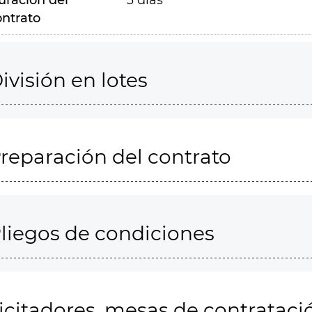
uración del
3 días
ontrato
ivisión en lotes
reparación del contrato
liegos de condiciones
icitadores, mesas de contrataci