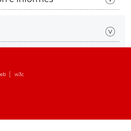
web
w3c