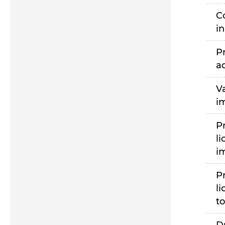
C
i
P
a
V
i
P
li
i
P
li
to