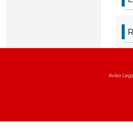
R
Aviso Lega
Menu
pie
PCON