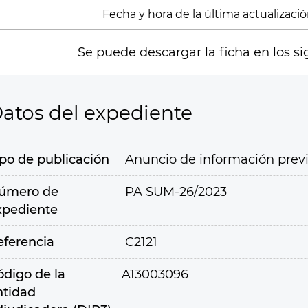
Fecha y hora de la última actualización
Se puede descargar la ficha en los si
atos del expediente
ipo de publicación
Anuncio de información prev
úmero de
PA SUM-26/2023
xpediente
eferencia
C2121
ódigo de la
A13003096
ntidad