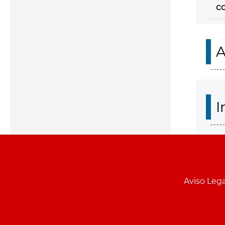
c
A
I
Aviso Lega
Menu
pie
PCON