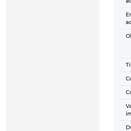
a
E
a
O
T
C
C
V
i
D