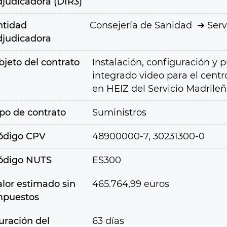
djudicadora (DIR3)
ntidad
Consejería de Sanidad
Serv
djudicadora
bjeto del contrato
Instalación, configuración y
integrado video para el cent
en HEIZ del Servicio Madrile
ipo de contrato
Suministros
ódigo CPV
48900000-7, 30231300-0
ódigo NUTS
ES300
alor estimado sin
465.764,99 euros
mpuestos
uración del
63 días