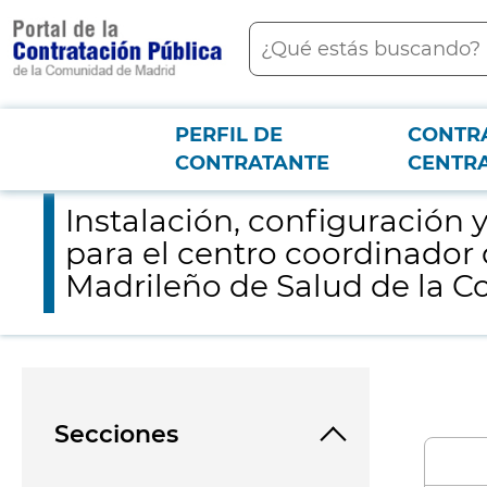
contenido
Buscar
principal
PERFIL DE
CONTR
Menú PCON
2026-3-12
Instalación, configuración y puesta en marcha de un sistema 
CONTRATANTE
CENTR
Instalación, configuración
para el centro coordinador
Madrileño de Salud de la 
Secciones