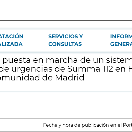
ATACIÓN
SERVICIOS Y
INFOR
de integrado video para el centro coordinador de urgencias de Summa 112 en
ALIZADA
CONSULTAS
GENER
 y puesta en marcha de un siste
 de urgencias de Summa 112 en H
Comunidad de Madrid
Fecha y hora de publicación en el Porta