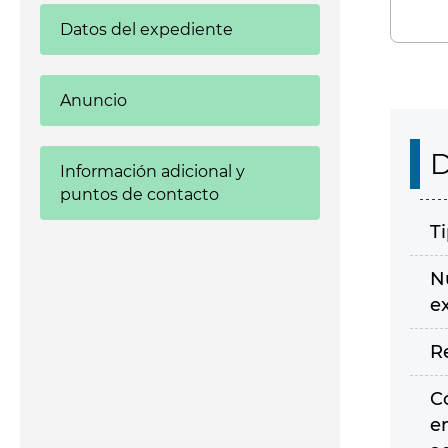
Datos del expediente
Anuncio
D
Información adicional y
puntos de contacto
T
N
e
R
C
e