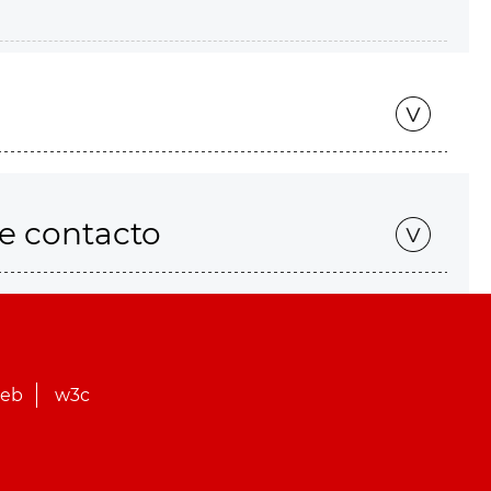
de contacto
web
w3c