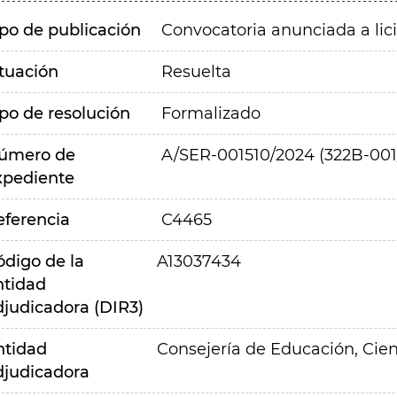
ipo de publicación
Convocatoria anunciada a lic
ituación
Resuelta
ipo de resolución
Formalizado
úmero de
A/SER-001510/2024 (322B-001
xpediente
eferencia
C4465
ódigo de la
A13037434
ntidad
djudicadora (DIR3)
ntidad
Consejería de Educación, Cien
djudicadora