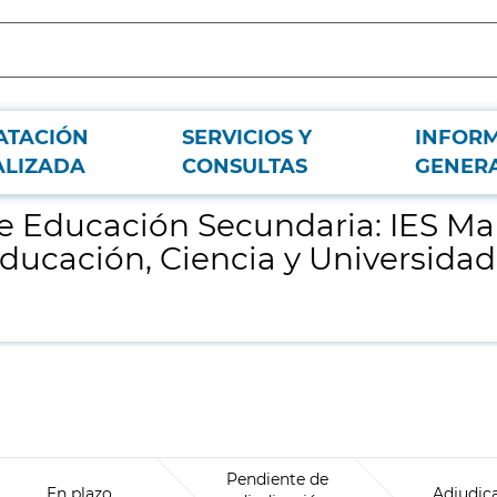
ATACIÓN
SERVICIOS Y
INFOR
 Goyri Goyri e IES Ana Frank, de la Consejería de Educación, Ciencia y Unive
ALIZADA
CONSULTAS
GENER
de Educación Secundaria: IES Mar
 Educación, Ciencia y Universid
Pendiente de
En plazo
Adjudic