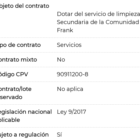
bjeto del contrato
Dotar del servicio de limpiez
Secundaria de la Comunidad d
Frank
ipo de contrato
Servicios
ontrato mixto
No
ódigo CPV
90911200-8
ontrato/lote
No aplica
eservado
egislación nacional
Ley 9/2017
plicable
ujeto a regulación
Sí