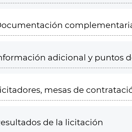
ocumentación complementari
nformación adicional y puntos 
icitadores, mesas de contrataci
esultados de la licitación