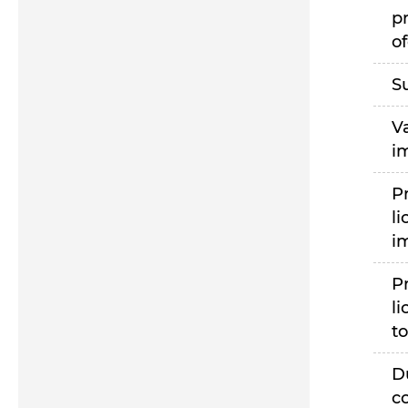
p
of
S
V
i
P
li
i
P
li
to
D
c