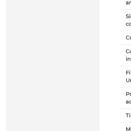
a
S
c
C
C
i
F
U
P
a
T
M