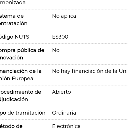
rmonizada
istema de
No aplica
ontratación
ódigo NUTS
ES300
ompra pública de
No
nnovación
inanciación de la
No hay financiación de la Un
nión Europea
rocedimiento de
Abierto
djudicación
ipo de tramitación
Ordinaria
étodo de
Electrónica