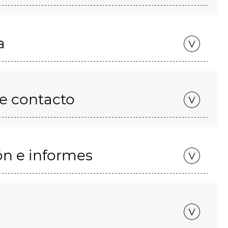
a
de contacto
ón e informes