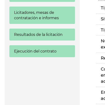
T
Licitadores, mesas de
contratación e informes
S
T
Resultados de la licitación
N
e
Ejecución del contrato
R
C
e
a
E
a