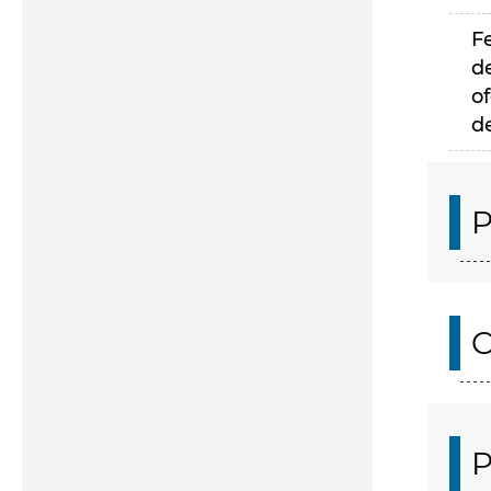
F
d
of
d
P
C
P