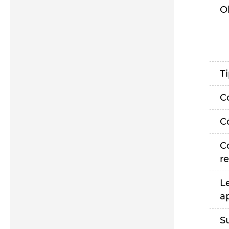
O
T
C
C
C
r
L
a
S