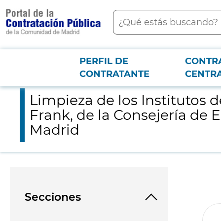
contenido
Buscar
principal
PERFIL DE
CONTR
Menú PCON
2026-3-12
Limpieza de los Institutos de Educación Secundaria: IES María
CONTRATANTE
CENTR
Limpieza de los Institutos 
Frank, de la Consejería de
Madrid
Secciones