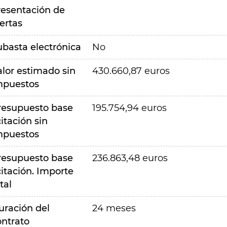
resentación de
ertas
ubasta electrónica
No
alor estimado sin
430.660,87 euros
mpuestos
resupuesto base
195.754,94 euros
citación sin
mpuestos
resupuesto base
236.863,48 euros
citación. Importe
tal
uración del
24 meses
ontrato