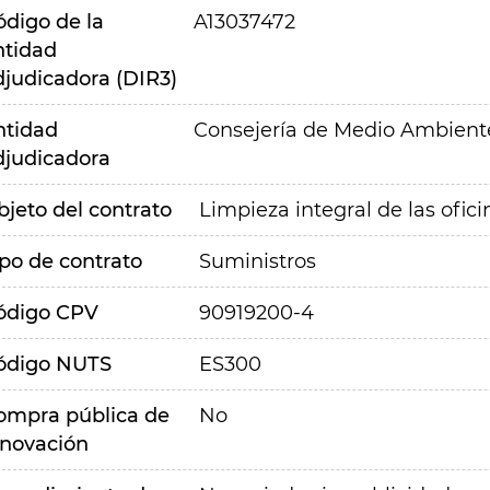
ódigo de la
A13037472
ntidad
djudicadora (DIR3)
ntidad
Consejería de Medio Ambiente,
djudicadora
bjeto del contrato
Limpieza integral de las ofic
ipo de contrato
Suministros
ódigo CPV
90919200-4
ódigo NUTS
ES300
ompra pública de
No
nnovación