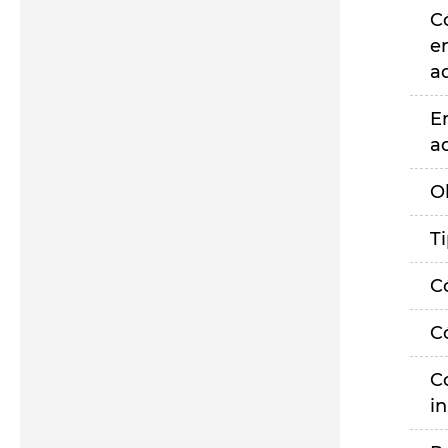
C
e
a
E
a
O
T
C
C
C
i