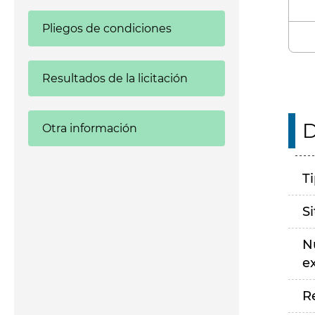
Pliegos de condiciones
Resultados de la licitación
D
Otra información
T
S
N
e
R