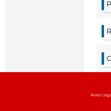
P
R
O
Aviso Lega
Menu
pie