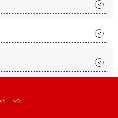
web
w3c