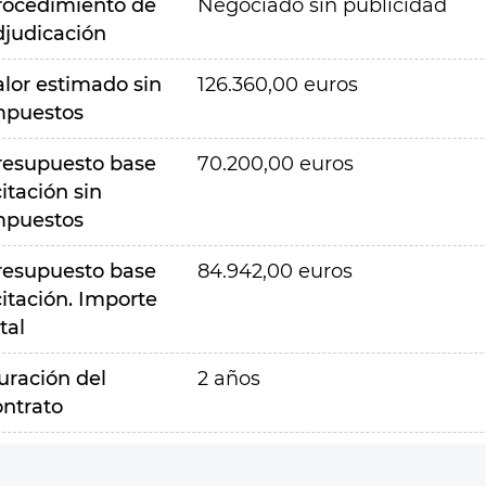
rocedimiento de
Negociado sin publicidad
djudicación
alor estimado sin
126.360,00 euros
mpuestos
resupuesto base
70.200,00 euros
citación sin
mpuestos
resupuesto base
84.942,00 euros
citación. Importe
tal
uración del
2 años
ontrato