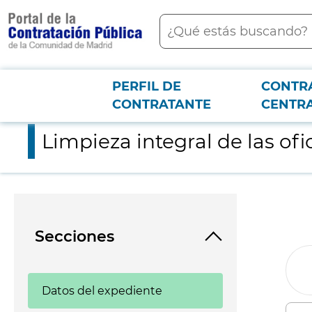
contenido
Buscar
principal
PERFIL DE
CONTR
Menú PCON
2026-3-12
Limpieza integral de las oficinas de Nuevo Arpegio S.A
CONTRATANTE
CENTR
Limpieza integral de las of
Secciones
Datos del expediente