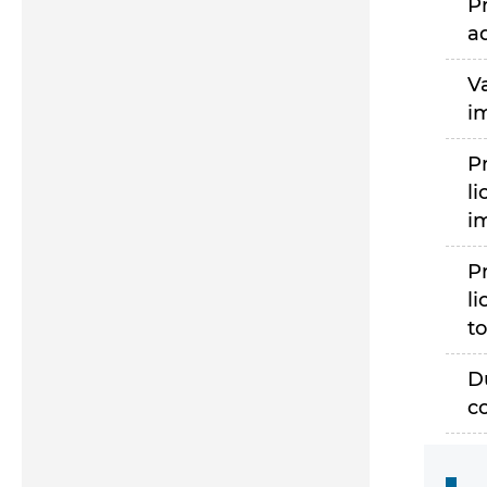
P
a
V
i
P
li
i
P
li
to
D
c