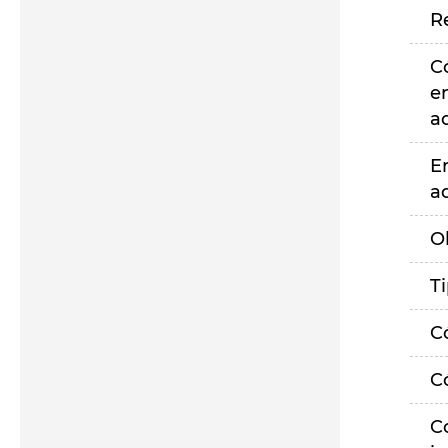
R
C
e
a
E
a
O
T
C
C
C