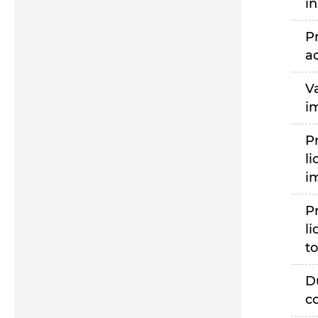
i
P
a
V
i
P
li
i
P
li
to
D
c