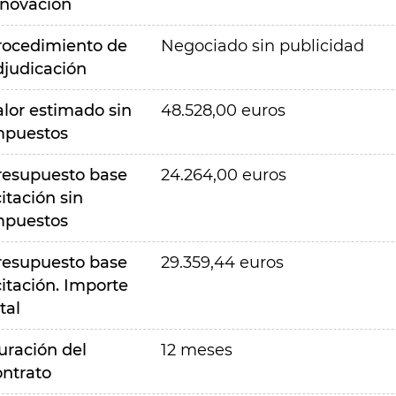
nnovación
rocedimiento de
Negociado sin publicidad
djudicación
alor estimado sin
48.528,00 euros
mpuestos
resupuesto base
24.264,00 euros
citación sin
mpuestos
resupuesto base
29.359,44 euros
citación. Importe
tal
uración del
12 meses
ontrato