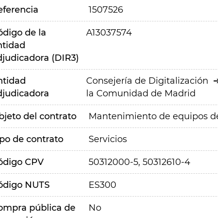
eferencia
1507526
ódigo de la
A13037574
ntidad
djudicadora (DIR3)
ntidad
Consejería de Digitalización
djudicadora
la Comunidad de Madrid
bjeto del contrato
Mantenimiento de equipos ded
ipo de contrato
Servicios
ódigo CPV
50312000-5, 50312610-4
ódigo NUTS
ES300
ompra pública de
No