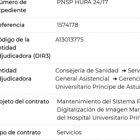
úmero de
PNSP HUPA 24/17
xpediente
eferencia
1574178
ódigo de la
A13013775
ntidad
djudicadora (DIR3)
ntidad
Consejería de Sanidad
Serv
djudicadora
General Asistencial
Gerenci
Universitario Príncipe de Astu
bjeto del contrato
Mantenimiento del Sistema P
Digitalización de Imágen Marc
del Hospital Universitario Prí
ipo de contrato
Servicios