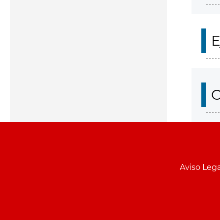
E
O
Aviso Lega
Menu
pie
PCON