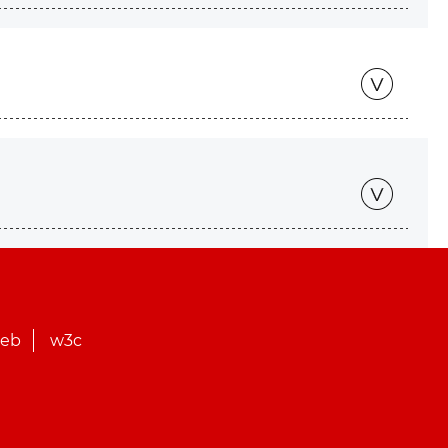
web
w3c