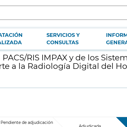
ATACIÓN
SERVICIOS Y
INFOR
 Digitalización de Imágen Marca Agfa, y Soporte a la Radiología Digital del H
ALIZADA
CONSULTAS
GENER
PACS/RIS IMPAX y de los Sistema
e a la Radiología Digital del Hos
Pendiente de adjudicación
Adjudicada