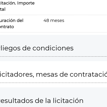
citación. Importe
tal
uración del
48 meses
ontrato
liegos de condiciones
icitadores, mesas de contrataci
esultados de la licitación