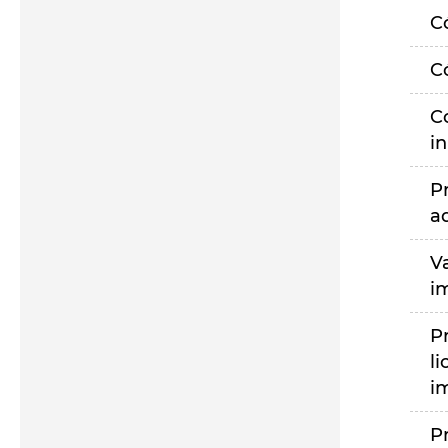
C
C
C
i
P
a
V
i
P
li
i
P