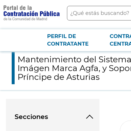
contenido
Buscar
principal
PERFIL DE
CONTR
Menú PCON
2026-3-12
Mantenimiento del Sistema PACS/RIS IMPAX y de los Sistemas de
CONTRATANTE
CENTR
Mantenimiento del Sistema 
Imágen Marca Agfa, y Soport
Príncipe de Asturias
Secciones