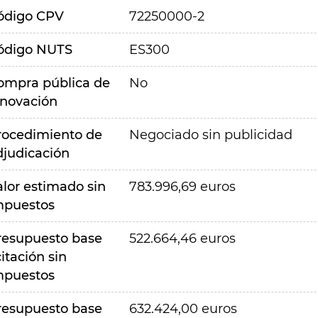
ódigo CPV
72250000-2
ódigo NUTS
ES300
ompra pública de
No
nnovación
rocedimiento de
Negociado sin publicidad
djudicación
alor estimado sin
783.996,69 euros
mpuestos
resupuesto base
522.664,46 euros
citación sin
mpuestos
resupuesto base
632.424,00 euros