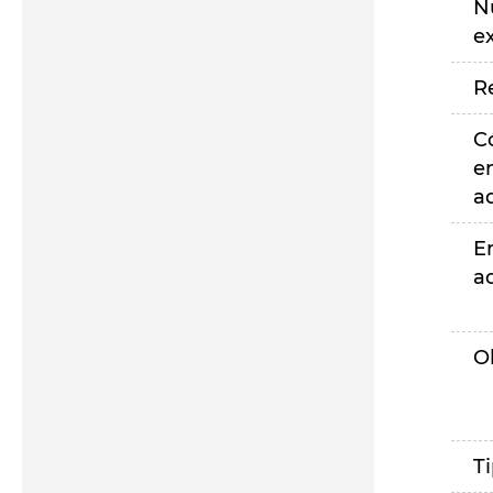
N
e
R
C
e
a
E
a
O
T