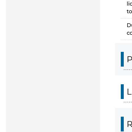
li
to
D
c
P
L
R