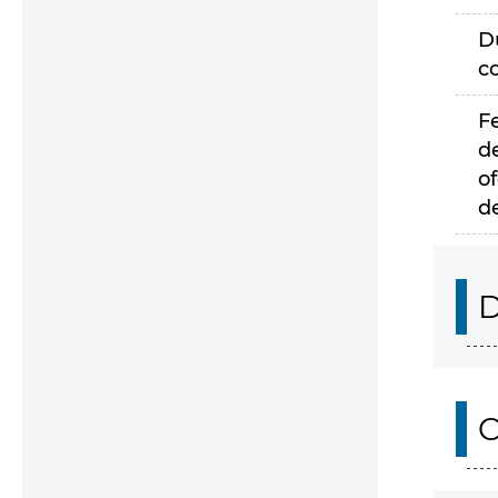
D
c
F
d
of
d
D
C