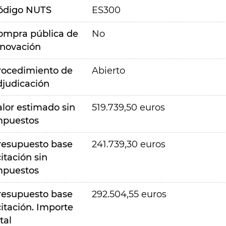
ódigo NUTS
ES300
ompra pública de
No
nnovación
rocedimiento de
Abierto
djudicación
alor estimado sin
519.739,50 euros
mpuestos
resupuesto base
241.739,30 euros
citación sin
mpuestos
resupuesto base
292.504,55 euros
citación. Importe
tal