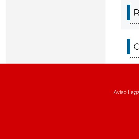
R
O
Aviso Lega
Menu
pie
PCON