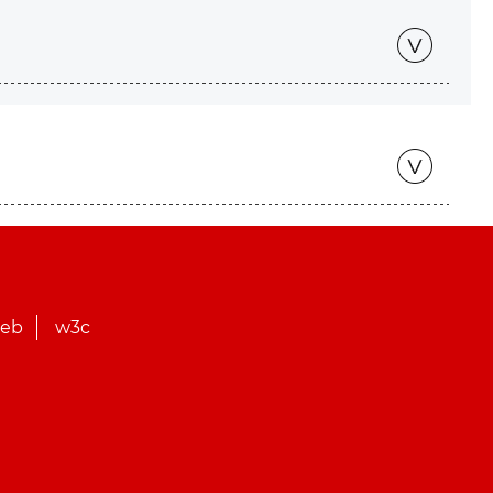
web
w3c