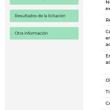
N
e
Resultados de la licitación
R
C
Otra información
e
a
E
a
O
T
C