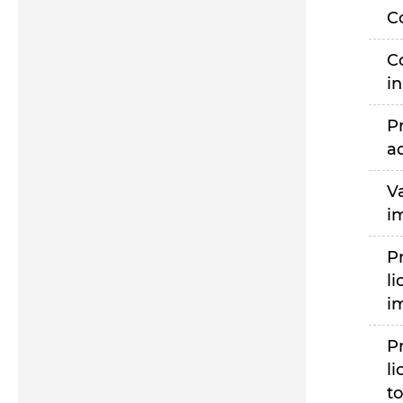
C
C
i
P
a
V
i
P
li
i
P
li
to