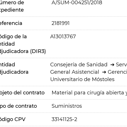
úmero de
A/SUM-004251/2018
xpediente
eferencia
2181991
ódigo de la
A13013767
ntidad
djudicadora (DIR3)
ntidad
Consejería de Sanidad
Serv
djudicadora
General Asistencial
Gerenci
Universitario de Móstoles
bjeto del contrato
Material para cirugía abierta
ipo de contrato
Suministros
ódigo CPV
33141125-2