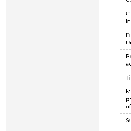
C
C
i
F
U
P
a
T
M
p
of
S