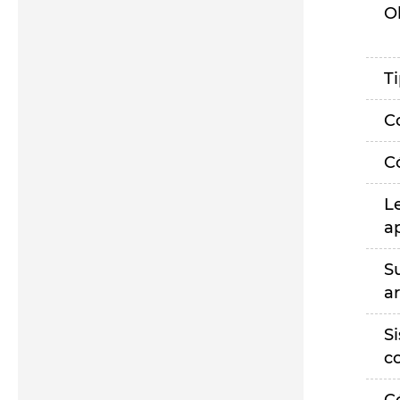
O
T
C
C
L
a
S
a
S
c