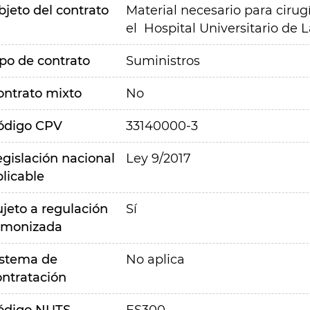
bjeto del contrato
Material necesario para cirug
el Hospital Universitario de 
ipo de contrato
Suministros
ontrato mixto
No
ódigo CPV
33140000-3
egislación nacional
Ley 9/2017
plicable
ujeto a regulación
Sí
rmonizada
istema de
No aplica
ontratación