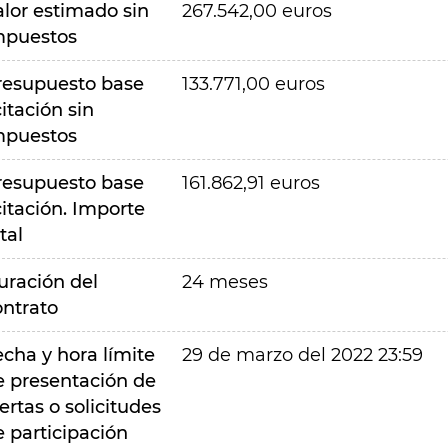
alor estimado sin
267.542,00 euros
mpuestos
resupuesto base
133.771,00 euros
citación sin
mpuestos
resupuesto base
161.862,91 euros
citación. Importe
tal
uración del
24 meses
ontrato
echa y hora límite
29 de marzo del 2022 23:59
e presentación de
ertas o solicitudes
e participación