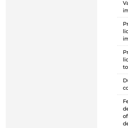
V
i
P
li
i
P
li
to
D
c
F
d
of
d