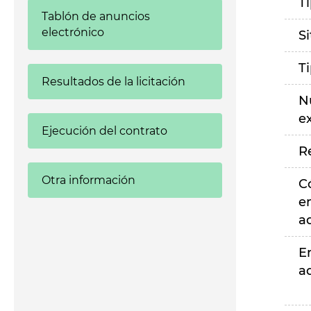
T
Tablón de anuncios
electrónico
S
T
Resultados de la licitación
N
e
Ejecución del contrato
R
Otra información
C
e
a
E
a