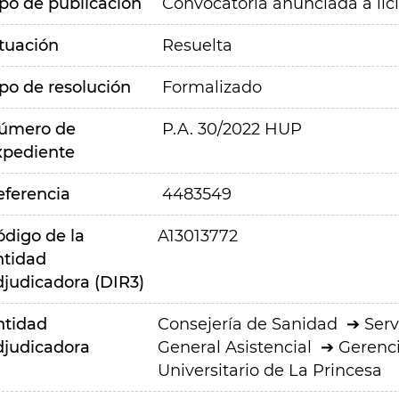
ipo de publicación
Convocatoria anunciada a lic
ituación
Resuelta
ipo de resolución
Formalizado
úmero de
P.A. 30/2022 HUP
xpediente
eferencia
4483549
ódigo de la
A13013772
ntidad
djudicadora (DIR3)
ntidad
Consejería de Sanidad
Serv
djudicadora
General Asistencial
Gerenci
Universitario de La Princesa