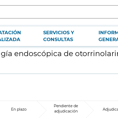
ATACIÓN
SERVICIOS Y
INFOR
logía para el H.U. La Princesa
ALIZADA
CONSULTAS
GENER
ugía endoscópica de otorrinolari
Pendiente de
En plazo
Adjudic
adjudicación