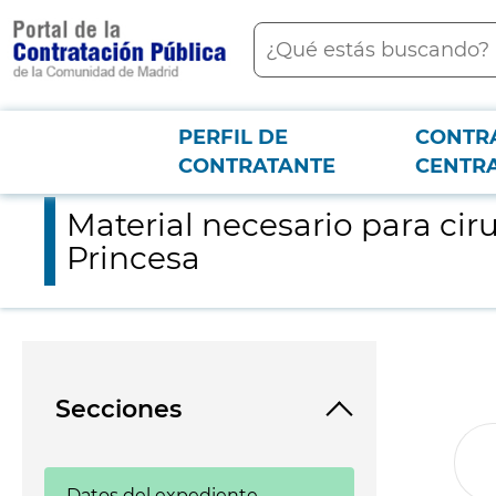
contenido
Buscar
principal
PERFIL DE
CONTR
Menú PCON
2026-3-12
Material necesario para cirugía endoscópica de otorrinolaringo
CONTRATANTE
CENTR
Material necesario para cir
Princesa
Secciones
Datos del expediente