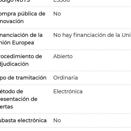
ódigo NUTS
ES300
ompra pública de
No
nnovación
inanciación de la
No hay financiación de la Un
nión Europea
rocedimiento de
Abierto
djudicación
ipo de tramitación
Ordinaria
étodo de
Electrónica
resentación de
ertas
ubasta electrónica
No