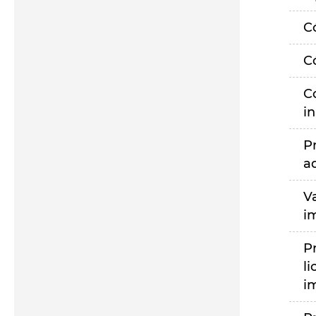
C
C
C
i
P
a
V
i
P
li
i