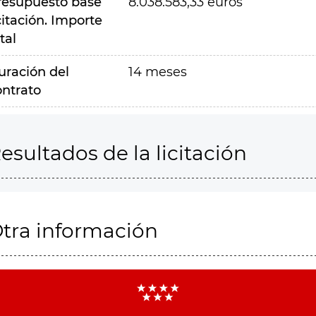
resupuesto base
8.038.583,33 euros
citación. Importe
tal
uración del
14 meses
ontrato
esultados de la licitación
tra información