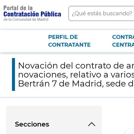
contenido
Buscar
principal
PERFIL DE
CONTR
Menú PCON
2026-3-12
Novación del contrato de arrendamiento de 17 de noviembre de 
CONTRATANTE
CENTR
de Salud (SERMAS)
Novación del contrato de a
novaciones, relativo a vari
Bertrán 7 de Madrid, sede 
Secciones