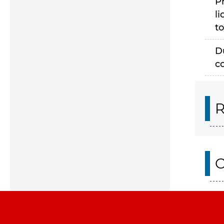
P
li
to
D
c
R
O