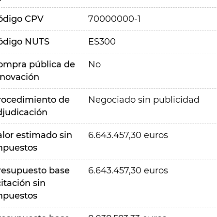
ódigo CPV
70000000-1
ódigo NUTS
ES300
ompra pública de
No
nnovación
rocedimiento de
Negociado sin publicidad
djudicación
alor estimado sin
6.643.457,30 euros
mpuestos
resupuesto base
6.643.457,30 euros
citación sin
mpuestos