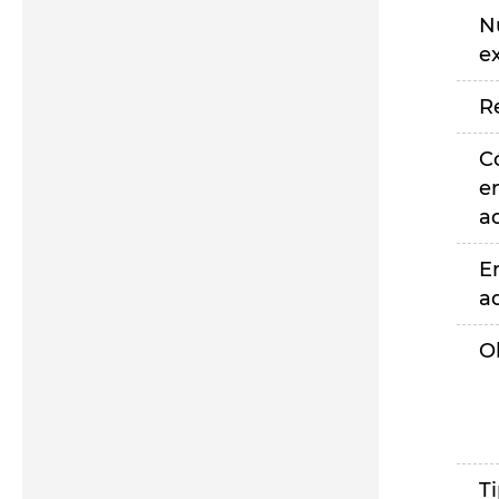
N
e
R
C
e
a
E
a
O
T