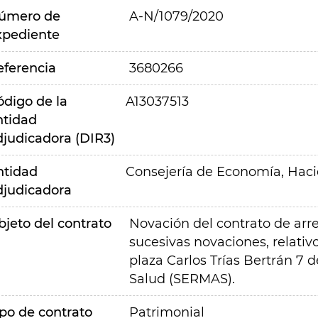
úmero de
A-N/1079/2020
xpediente
eferencia
3680266
ódigo de la
A13037513
ntidad
djudicadora (DIR3)
ntidad
Consejería de Economía, Hac
djudicadora
bjeto del contrato
Novación del contrato de ar
sucesivas novaciones, relativ
plaza Carlos Trías Bertrán 7 
Salud (SERMAS).
ipo de contrato
Patrimonial