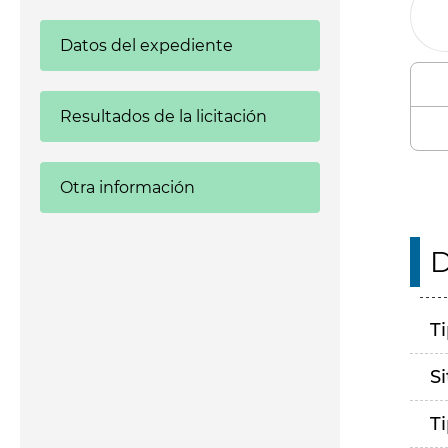
Datos del expediente
Resultados de la licitación
Otra información
D
T
S
T