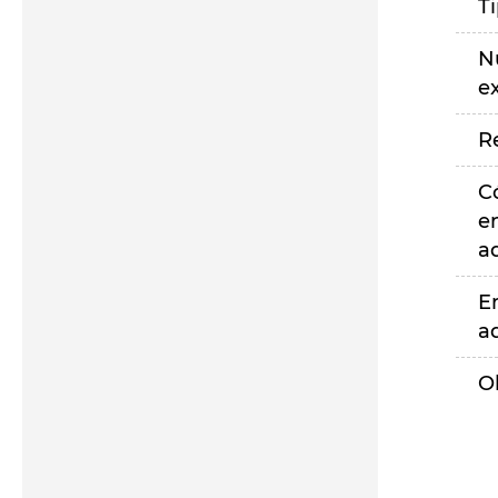
T
N
e
R
C
e
a
E
a
O