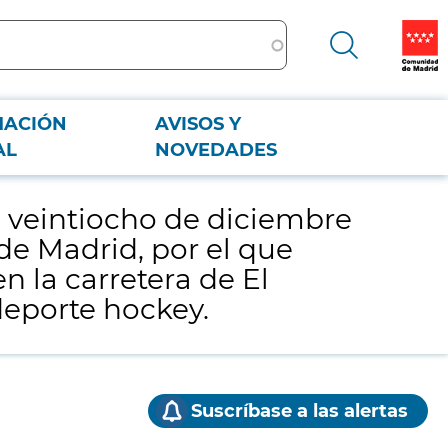
MACIÓN
AVISOS Y
ad de Madrid, por el que arrienda una parcela de terreno e instalaciones
AL
NOVEDADES
 veintiocho de diciembre
de Madrid, por el que
n la carretera de El
 deporte hockey.
Suscríbase a las alertas