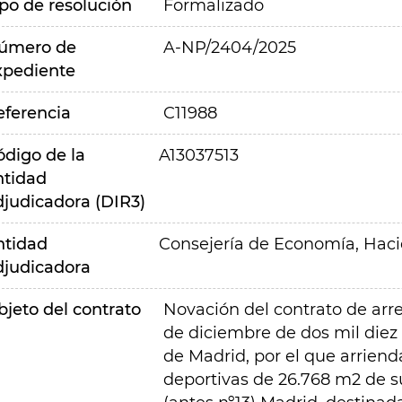
ipo de resolución
Formalizado
úmero de
A-NP/2404/2025
xpediente
eferencia
C11988
ódigo de la
A13037513
ntidad
djudicadora (DIR3)
ntidad
Consejería de Economía, Hac
djudicadora
bjeto del contrato
Novación del contrato de arr
de diciembre de dos mil diez
de Madrid, por el que arriend
deportivas de 26.768 m2 de sup