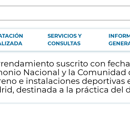
ATACIÓN
SERVICIOS Y
INFOR
ntiocho de diciembre de dos mil diez entre Patrimonio Nacional y la Comunid
ALIZADA
CONSULTAS
GENER
 a la práctica del deporte hockey.
rrendamiento suscrito con fecha
imonio Nacional y la Comunidad 
eno e instalaciones deportivas e
rid, destinada a la práctica del