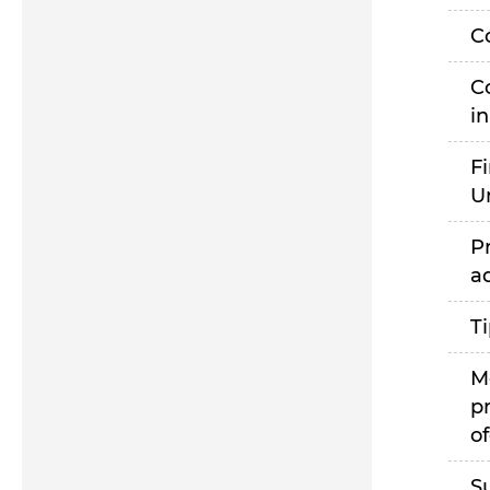
C
C
i
F
U
P
a
T
M
p
of
S