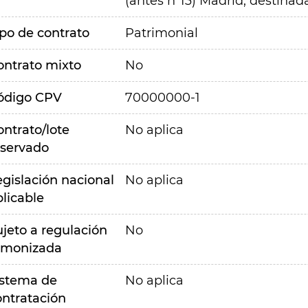
(antes nº13) Madrid, destinada
ipo de contrato
Patrimonial
ontrato mixto
No
ódigo CPV
70000000-1
ontrato/lote
No aplica
eservado
egislación nacional
No aplica
plicable
ujeto a regulación
No
rmonizada
istema de
No aplica
ontratación