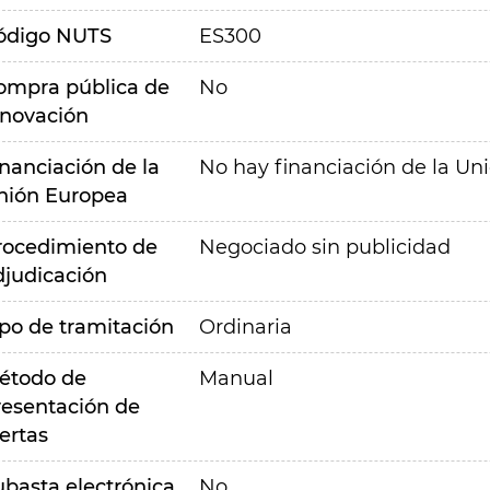
ódigo NUTS
ES300
ompra pública de
No
nnovación
inanciación de la
No hay financiación de la Un
nión Europea
rocedimiento de
Negociado sin publicidad
djudicación
ipo de tramitación
Ordinaria
étodo de
Manual
resentación de
ertas
ubasta electrónica
No