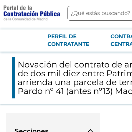
contenido
Buscar
principal
PERFIL DE
CONTR
Menú PCON
2026-3-12
Novación del contrato de arrendamiento suscrito con fecha vei
CONTRATANTE
CENTR
deportivas en la carretera de El Pardo nº 41 (antes nº13) Madrid, destinada
Novación del contrato de a
de dos mil diez entre Patr
arrienda una parcela de terr
Pardo nº 41 (antes nº13) Mad
Secciones