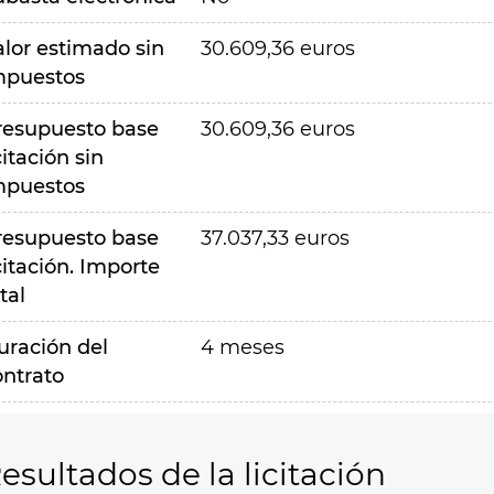
alor estimado sin
30.609,36 euros
mpuestos
resupuesto base
30.609,36 euros
citación sin
mpuestos
resupuesto base
37.037,33 euros
citación. Importe
tal
uración del
4 meses
ontrato
esultados de la licitación