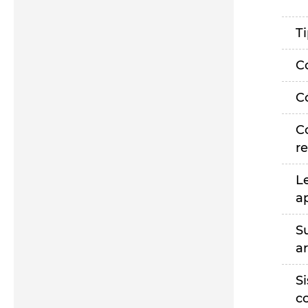
T
C
C
C
r
L
a
S
a
S
c