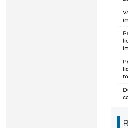
V
i
P
li
i
P
li
to
D
c
R