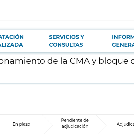
ATACIÓN
SERVICIOS Y
INFOR
rgico en el Hospital Universitario Severo Ochoa
ALIZADA
CONSULTAS
GENER
onamiento de la CMA y bloque qu
Pendiente de
En plazo
Adjudic
adjudicación