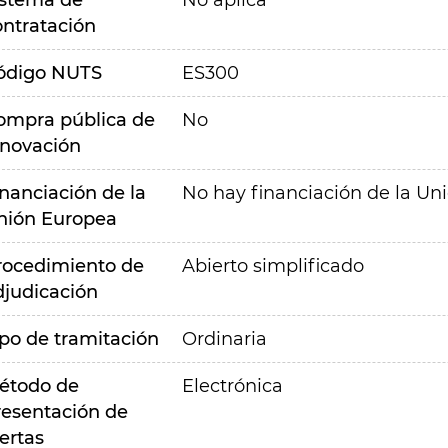
istema de
No aplica
ontratación
ódigo NUTS
ES300
ompra pública de
No
nnovación
inanciación de la
No hay financiación de la Un
nión Europea
rocedimiento de
Abierto simplificado
djudicación
ipo de tramitación
Ordinaria
étodo de
Electrónica
resentación de
ertas