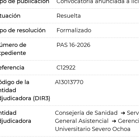
ipo de publicación
Convocatoria anunciada a lic
ituación
Resuelta
ipo de resolución
Formalizado
úmero de
PAS 16-2026
xpediente
eferencia
C12922
ódigo de la
A13013770
ntidad
djudicadora (DIR3)
ntidad
Consejería de Sanidad
Serv
djudicadora
General Asistencial
Gerenci
Universitario Severo Ochoa