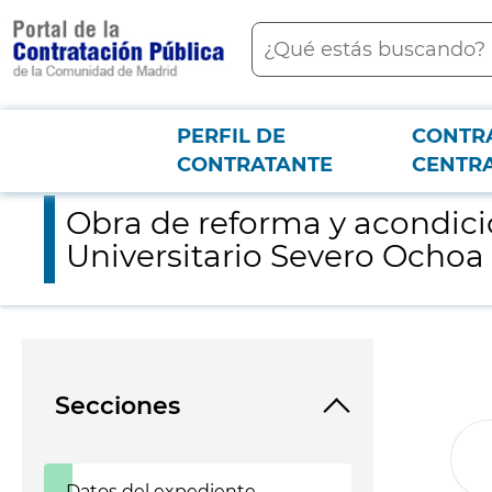
contenido
Buscar
principal
PERFIL DE
CONTR
Menú PCON
2026-3-12
Obra de reforma y acondicionamiento de la CMA y bloque quirú
CONTRATANTE
CENTR
Obra de reforma y acondici
Universitario Severo Ochoa
Secciones
Datos del expediente