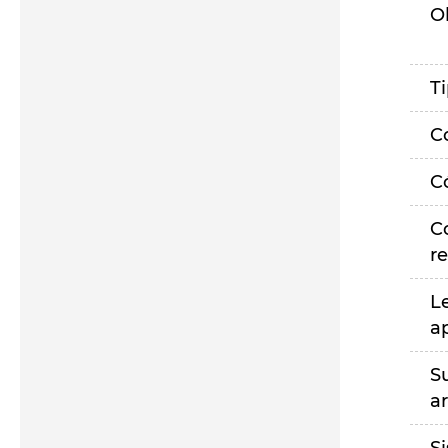
O
T
C
C
C
r
L
a
S
a