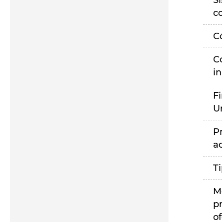
S
c
C
C
i
F
U
P
a
T
M
p
of