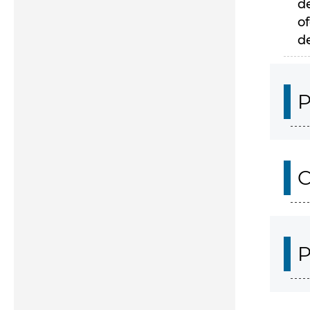
d
of
d
P
C
P