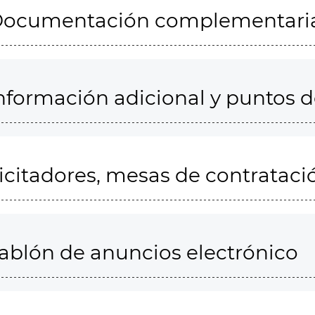
ocumentación complementari
nformación adicional y puntos 
icitadores, mesas de contrataci
ablón de anuncios electrónico