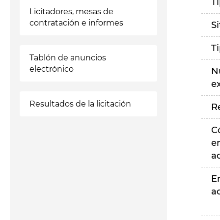
T
Licitadores, mesas de
contratación e informes
S
T
Tablón de anuncios
electrónico
N
e
Resultados de la licitación
R
C
e
a
E
a