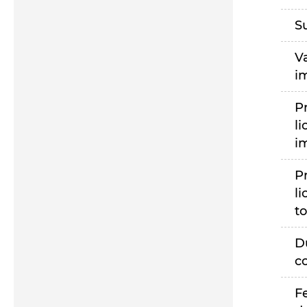
S
V
i
P
li
i
P
li
to
D
c
F