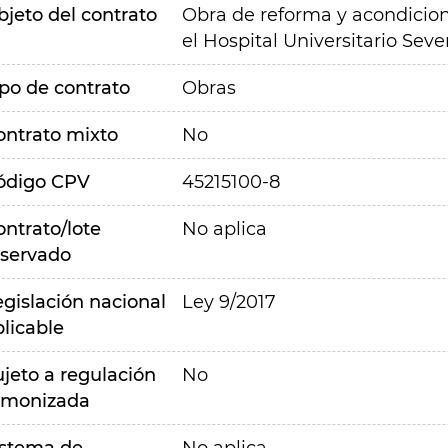
bjeto del contrato
Obra de reforma y acondicio
el Hospital Universitario Sev
ipo de contrato
Obras
ontrato mixto
No
ódigo CPV
45215100-8
ontrato/lote
No aplica
eservado
egislación nacional
Ley 9/2017
plicable
ujeto a regulación
No
rmonizada