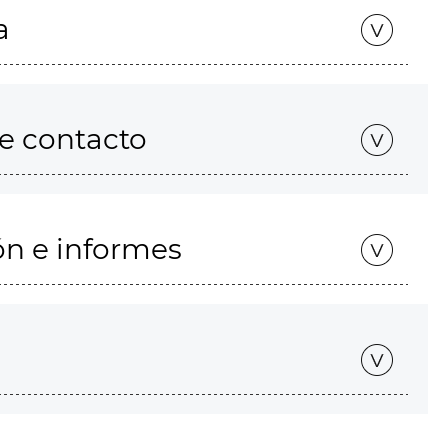
a
de contacto
ón e informes