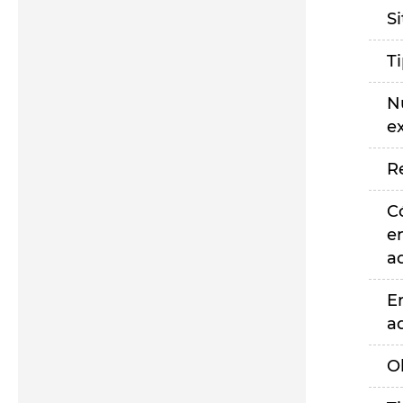
S
T
N
e
R
C
e
a
E
a
O