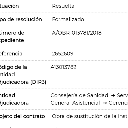
ituación
Resuelta
ipo de resolución
Formalizado
úmero de
A/OBR-013781/2018
xpediente
eferencia
2652609
ódigo de la
A13013782
ntidad
djudicadora (DIR3)
ntidad
Consejería de Sanidad
Serv
djudicadora
General Asistencial
Gerenci
bjeto del contrato
Obra de sustitución de la inst