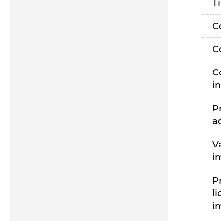
T
C
C
C
i
P
a
V
i
P
li
i