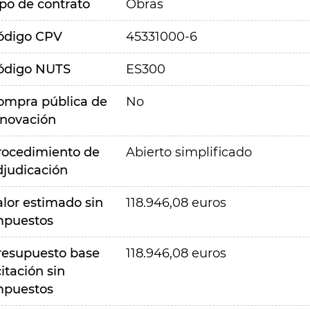
ipo de contrato
Obras
ódigo CPV
45331000-6
ódigo NUTS
ES300
ompra pública de
No
nnovación
rocedimiento de
Abierto simplificado
djudicación
alor estimado sin
118.946,08 euros
mpuestos
resupuesto base
118.946,08 euros
citación sin
mpuestos