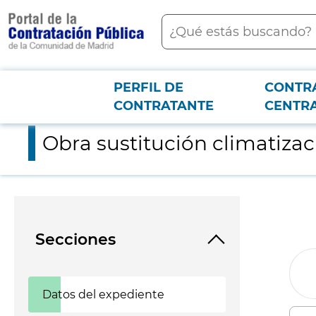
contenido
Buscar
principal
PERFIL DE
CONTR
Menú PCON
2026-3-12
Obra sustitución climatización C.S. Potes
CONTRATANTE
CENTR
Obra sustitución climatizac
Secciones
Datos del expediente