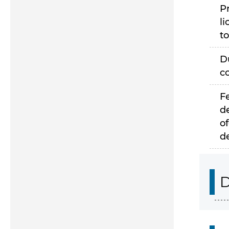
P
li
to
D
c
F
d
of
d
D