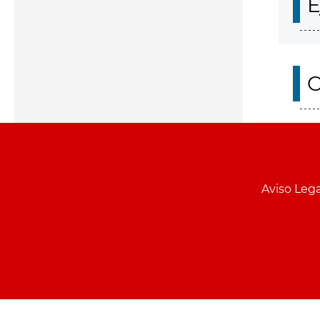
E
O
Aviso Lega
Menu
pie
PCON