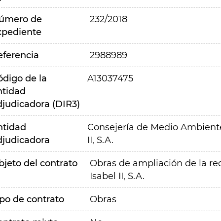
úmero de
232/2018
xpediente
eferencia
2988989
ódigo de la
A13037475
ntidad
djudicadora (DIR3)
ntidad
Consejería de Medio Ambiente,
djudicadora
II, S.A.
bjeto del contrato
Obras de ampliación de la re
Isabel II, S.A.
ipo de contrato
Obras