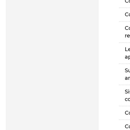
C
C
C
r
L
a
S
a
S
c
C
C