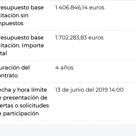
resupuesto base
1.406.846,14 euros
citación sin
mpuestos
resupuesto base
1.702.283,83 euros
citación. Importe
tal
uración del
4 años
ontrato
echa y hora límite
13 de junio del 2019 14:00
e presentación de
ertas o solicitudes
e participación