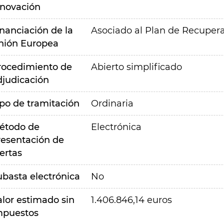
nnovación
inanciación de la
Asociado al Plan de Recupera
nión Europea
rocedimiento de
Abierto simplificado
djudicación
ipo de tramitación
Ordinaria
étodo de
Electrónica
resentación de
ertas
ubasta electrónica
No
alor estimado sin
1.406.846,14 euros
mpuestos