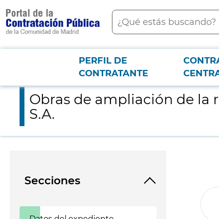
contenido
Buscar
principal
PERFIL DE
CONTR
Menú PCON
2026-3-12
Obras de ampliación de la red de radio de media capacidad de C
CONTRATANTE
CENTR
Obras de ampliación de la r
S.A.
Secciones
Datos del expediente