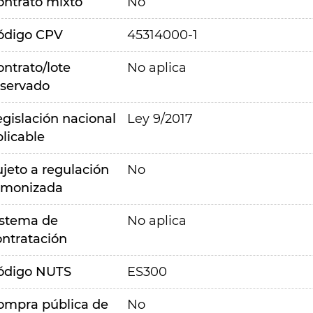
ontrato mixto
No
ódigo CPV
45314000-1
ontrato/lote
No aplica
eservado
egislación nacional
Ley 9/2017
plicable
ujeto a regulación
No
rmonizada
istema de
No aplica
ontratación
ódigo NUTS
ES300
ompra pública de
No