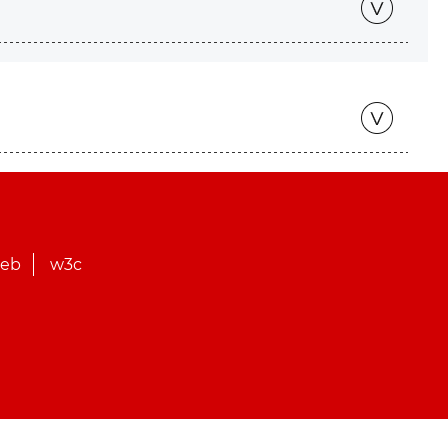
web
w3c