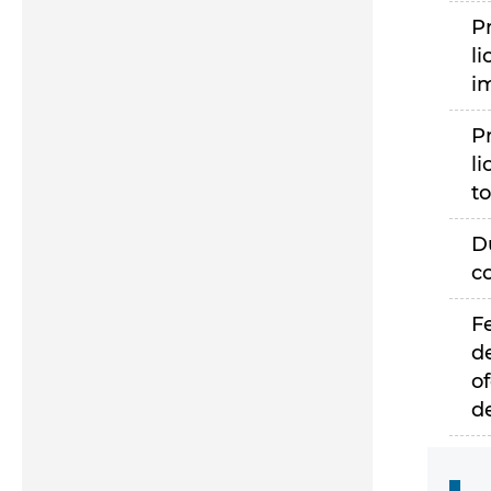
P
li
i
P
li
to
D
c
F
d
of
d