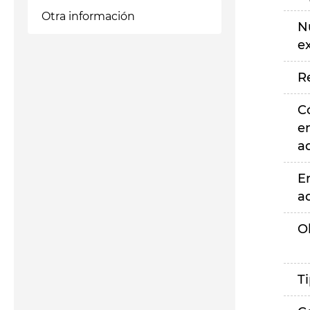
Otra información
N
e
R
C
e
a
E
a
O
T