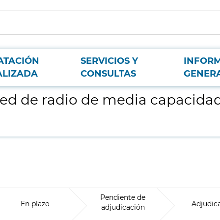
ATACIÓN
SERVICIOS Y
INFOR
anal de Isabel II, S.A.
ALIZADA
CONSULTAS
GENER
ed de radio de media capacidad 
Pendiente de
En plazo
Adjudic
adjudicación