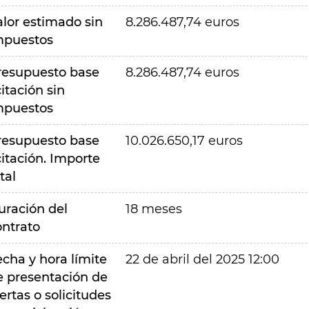
alor estimado sin
8.286.487,74 euros
mpuestos
resupuesto base
8.286.487,74 euros
citación sin
mpuestos
resupuesto base
10.026.650,17 euros
citación. Importe
tal
uración del
18 meses
ontrato
echa y hora límite
22 de abril del 2025 12:00
e presentación de
ertas o solicitudes