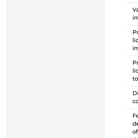
V
i
P
li
i
P
li
to
D
c
F
d
of