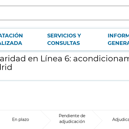
ATACIÓN
SERVICIOS Y
INFOR
ento de cuartos técnicos para Metro de Madrid
ALIZADA
CONSULTAS
GENER
laridad en Línea 6: acondiciona
rid
Pendiente de
En plazo
Adjudic
adjudicación