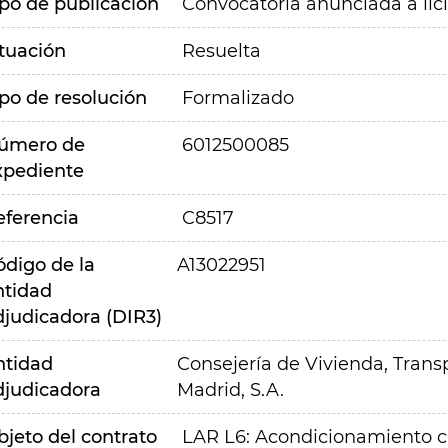
ipo de publicación
Convocatoria anunciada a lic
ituación
Resuelta
ipo de resolución
Formalizado
úmero de
6012500085
xpediente
eferencia
C8517
ódigo de la
A13022951
ntidad
djudicadora (DIR3)
ntidad
Consejería de Vivienda, Transp
djudicadora
Madrid, S.A.
bjeto del contrato
LAR L6: Acondicionamiento cu