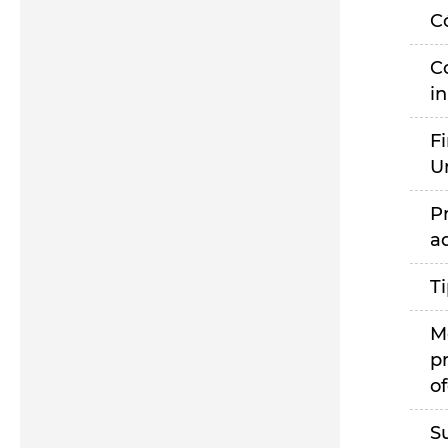
C
C
i
F
U
P
a
T
M
p
of
S