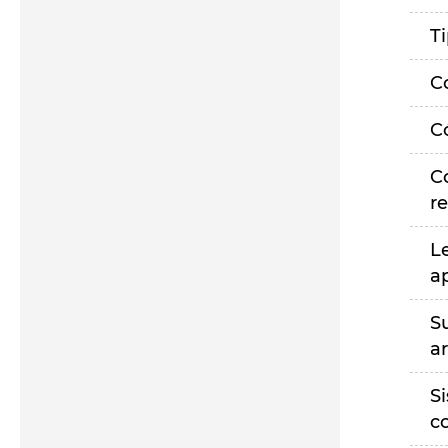
T
C
C
C
r
L
a
S
a
S
c