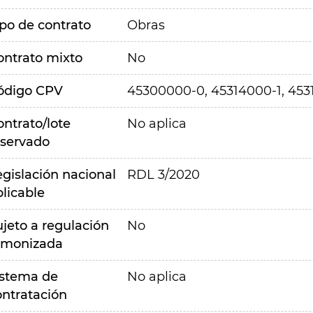
ipo de contrato
Obras
ontrato mixto
No
ódigo CPV
45300000-0, 45314000-1, 453
ontrato/lote
No aplica
eservado
egislación nacional
RDL 3/2020
plicable
ujeto a regulación
No
rmonizada
istema de
No aplica
ontratación