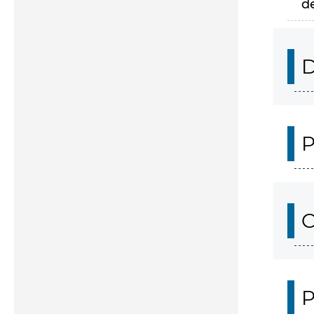
d
D
P
C
P