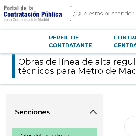
contenido
Buscar
principal
PERFIL DE
CONTR
Menú PCON
2026-3-12
Obras de línea de alta regularidad en Línea 6: acondicionami
CONTRATANTE
CENTR
Obras de línea de alta regu
técnicos para Metro de Mad
Secciones
Datos del expediente