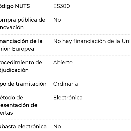
ódigo NUTS
ES300
ompra pública de
No
nnovación
inanciación de la
No hay financiación de la Un
nión Europea
rocedimiento de
Abierto
djudicación
ipo de tramitación
Ordinaria
étodo de
Electrónica
resentación de
ertas
ubasta electrónica
No