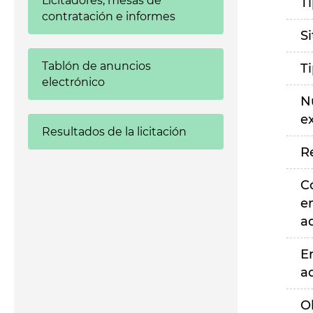
Licitadores, mesas de
T
contratación e informes
S
Tablón de anuncios
T
electrónico
N
e
Resultados de la licitación
R
C
e
a
E
a
O